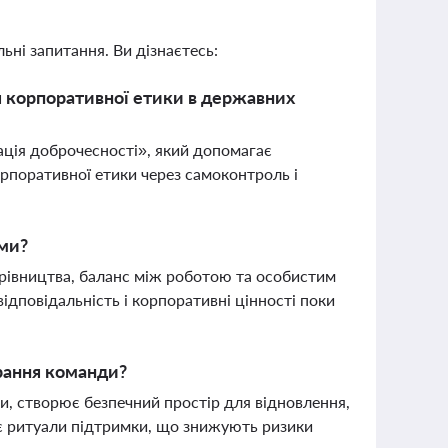
ьні запитання. Ви дізнаєтесь:
я корпоративної етики в державних
ація доброчесності», який допомагає
орпоративної етики через самоконтроль і
ями?
рівництва, баланс між роботою та особистим
відповідальність і корпоративні цінності поки
орання команди?
, створює безпечний простір для відновлення,
є ритуали підтримки, що знижують ризики