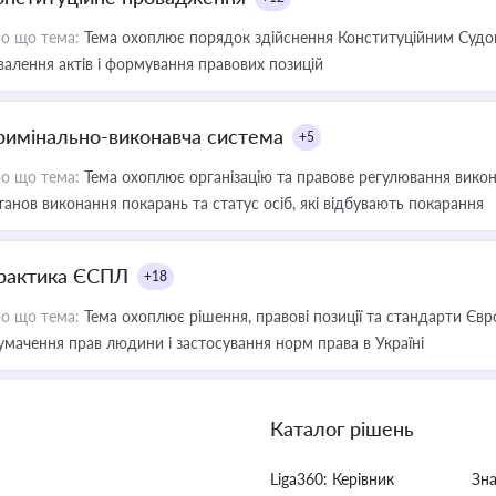
о що тема:
Тема охоплює порядок здійснення Конституційним Судом
валення актів і формування правових позицій
римінально-виконавча система
+5
о що тема:
Тема охоплює організацію та правове регулювання викона
танов виконання покарань та статус осіб, які відбувають покарання
рактика ЄСПЛ
+18
о що тема:
Тема охоплює рішення, правові позиції та стандарти Євр
умачення прав людини і застосування норм права в Україні
Каталог рішень
Liga360: Керівник
Зн