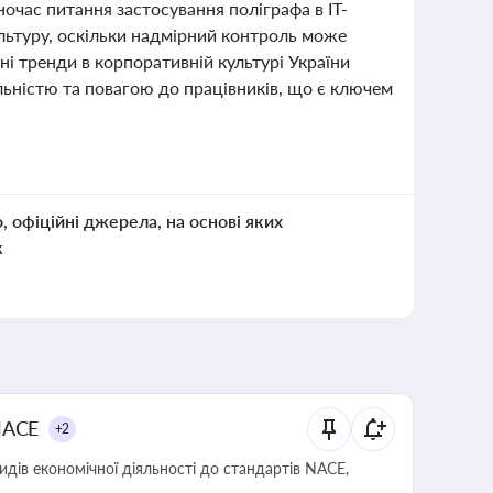
очас питання застосування поліграфа в IT-
ультуру, оскільки надмірний контроль може
сні тренди в корпоративній культурі України
льністю та повагою до працівників, що є ключем
о, офіційні джерела, на основі яких
к
NACE
+2
идів економічної діяльності до стандартів NACE,