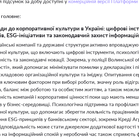
 підсумок за добу доступні у
комерційній версії Платформи
 головне:
оди до корпоративної культури в Україні: цифрові ін
ів, ESG-ініціативи та законодавчий захист інформаці
раїнські компанії та державні структури активно впроваджую
ної культури, що включають цифрові інструменти, психологі
ність та законодавчі новації. Зокрема, у поліції Волинської
ті», який допомагає мінімізувати помилки у деклараціях і п
кладовою організаційної культури та іміджу. Опитування сер
я ключовим фактором при виборі роботи, значну роль відігр
а, баланс між роботою та особистим життям, а також можлив
ьність компаній і корпоративні цінності поки що мають мен
ів у бізнес-середовищі. Психологічна підтримка та профіла
ної культури, що допомагає зберегти лояльність працівників
ня ESG-принципів у банківському секторі, зокрема Креді Аг
ідповідальність може стати джерелом додаткової вартості т
 на інформаційний спокій у неробочий час також сприяють 