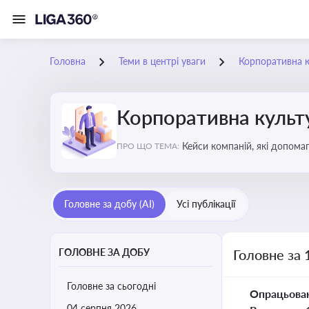
Головна
Теми в центрі уваги
Корпоративна к
Корпоративна культу
Кейси компаній, які допомаг
ПРО ЩО ТЕМА:
змінюваного бізнес-середо
Головне за добу (AI)
Усі публікації
ГОЛОВНЕ ЗА ДОБУ
Головне за 
Головне за сьогодні
Опрацьова
04 серпня 2026