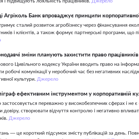
я і підвищують лояльність працівників.
Джерело
і Агріколь Банк впроваджує принципи корпоративної 
тримує сталий розвиток агробізнесу через фінансування еколо
тників і клієнтів, а також формує партнерські програми, що 
о
онодавчі зміни планують захистити право працівників
ового Цивільного кодексу України вводить право на інформ
ти робочі комунікації у неробочий час без негативних наслі
ивної культури.
Джерело
ліграф ефективним інструментом у корпоративній ку
 застосовується переважно у високобезпечних сферах і не є
и довіру, створювати відчуття контролю і негативно впливат
ків.
Джерело
тань — це короткий підсумок змісту публікацій за день. По