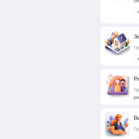
он
З
Пр
Р
Пр
ре
В
Пр