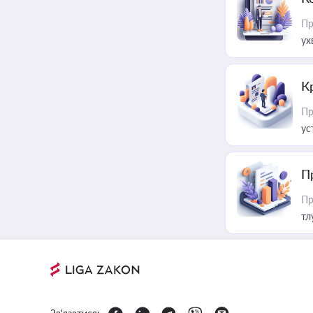
Пр
ух
К
Пр
ус
П
Пр
тл