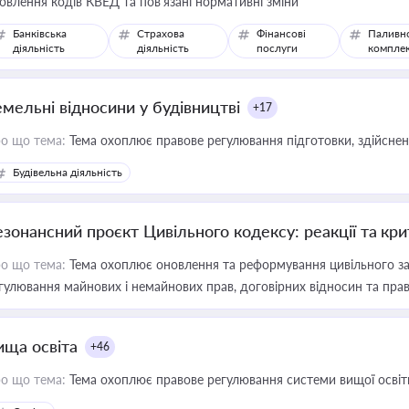
овлення кодів КВЕД та пов'язані нормативні зміни
Банківська
Страхова
Фінансові
Паливн
діяльність
діяльність
послуги
компле
емельні відносини у будівництві
+17
о що тема:
Тема охоплює правове регулювання підготовки, здійсненн
Будівельна діяльність
езонансний проєкт Цивільного кодексу: реакції та кр
о що тема:
Тема охоплює оновлення та реформування цивільного за
гулювання майнових і немайнових прав, договірних відносин та прав
ища освіта
+46
о що тема:
Тема охоплює правове регулювання системи вищої освіти, о