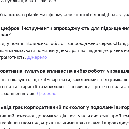
13 публікацій за 11 лютого
ібраних матеріалів ми сформували короткі відповіді на актуал
і цифрові інструменти впроваджують для підвищенн
рах?
д, у поліції Волинської області запроваджено сервіс «Валід
кам мінімізувати помилки у деклараціях і підвищує рівень к
грамотність.
Джерело
оративна культура впливає на вибір роботи українц
ня показують, що крім зарплати, важливими є підтримка ке
соціальні гарантії та можливості розвитку. Проте соціальна 
ь менший вплив.
Джерело
ь відіграє корпоративний психолог у подоланні виг
ивний психолог допомагає діагностувати системні проблеми
 керівництвом над управлінськими практиками і впроваджу