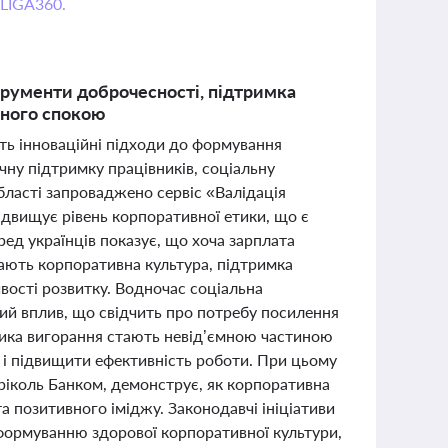
 LIGA360.
струменти доброчесності, підтримка
йного спокою
ть інноваційні підходи до формування
чну підтримку працівників, соціальну
 області запроваджено сервіс «Валідація
ідвищує рівень корпоративної етики, що є
ед українців показує, що хоча зарплата
ають корпоративна культура, підтримка
ості розвитку. Водночас соціальна
ший вплив, що свідчить про потребу посилення
ктика вигорання стають невід’ємною частиною
 і підвищити ефективність роботи. При цьому
ріколь Банком, демонструє, як корпоративна
а позитивного іміджу. Законодавчі ініціативи
формуванню здорової корпоративної культури,