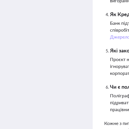
вигоранн
Як Кред
Банк під
співробі
Джерел
Які зак
Проєкт н
ігнорува
корпорат
Чи є по
Поліграф
підриват
працівни
Кожне з пи