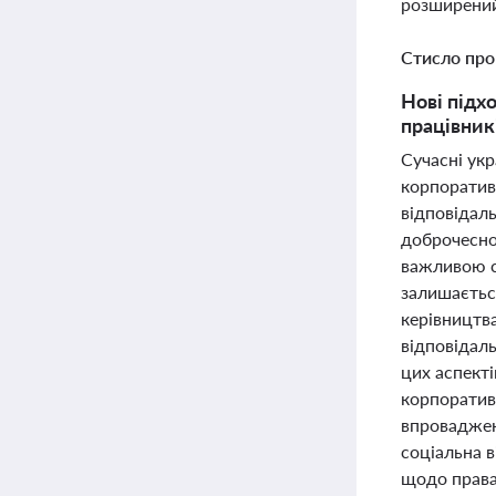
розширений
Стисло про
Нові підх
працівник
Сучасні ук
корпоратив
відповідаль
доброчеснос
важливою с
залишаєтьс
керівництв
відповідал
цих аспект
корпоратив
впроваджен
соціальна в
щодо права