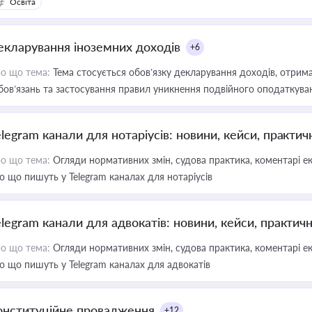
Освіта
екларування іноземних доходів
+6
о що тема:
Тема стосується обов’язку декларування доходів, отрим
бов’язань та застосування правил уникнення подвійного оподаткува
elegram канали для нотаріусів: новини, кейси, практич
о що тема:
Огляди нормативних змін, судова практика, коментарі екс
о що пишуть у Telegram каналах для нотаріусів
elegram канали для адвокатів: новини, кейси, практич
о що тема:
Огляди нормативних змін, судова практика, коментарі екс
о що пишуть у Telegram каналах для адвокатів
онституційне провадження
+12