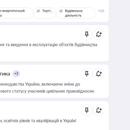
о-енергетичний
Торгівля
Будівельна
+10
кс
діяльність
я та введення в експлуатацію об’єктів будівництва
итика
+3
конодавства України, включаючи зміни до
ового статусу учасників цивільних правовідносин
світніх рівнів та кваліфікацій в Україні