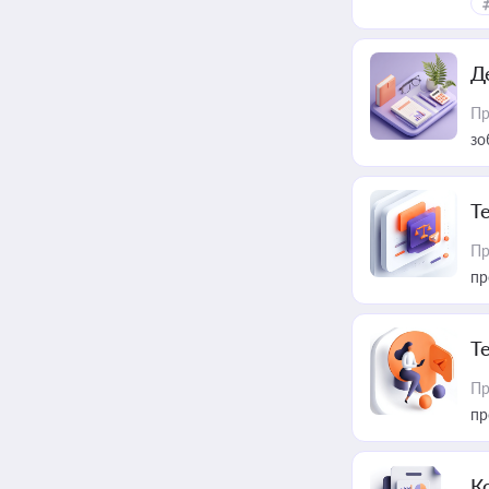
Д
Пр
зо
T
Пр
пр
T
Пр
пр
К