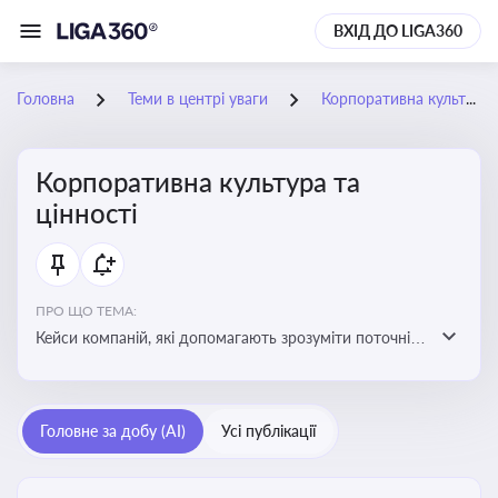
ВХІД ДО LIGA360
Головна
Теми в центрі уваги
Корпоративна культура та цінності
Корпоративна культура та
цінності
ПРО ЩО ТЕМА:
Кейси компаній, які допомагають зрозуміти поточні
тренди та очікування суспільства, що сприяють
адаптації корпоративної стратегії до змінюваного
бізнес-середовища
Головне за добу (AI)
Усі публікації