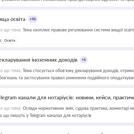
ища освіта
+46
о що тема:
Тема охоплює правове регулювання системи вищої освіти, о
Освіта
екларування іноземних доходів
+6
о що тема:
Тема стосується обов’язку декларування доходів, отрим
бов’язань та застосування правил уникнення подвійного оподаткува
elegram канали для нотаріусів: новини, кейси, практич
о що тема:
Огляди нормативних змін, судова практика, коментарі екс
о що пишуть у Telegram каналах для нотаріусів