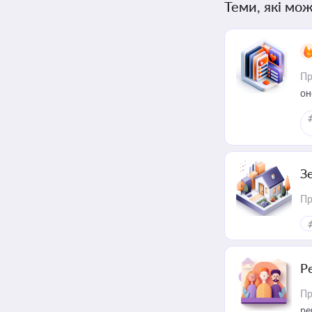
Теми, які мож
Пр
он
З
Пр
Р
Пр
ре