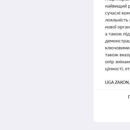
найвищий ре
сучасні ком
лояльність
нової орган
а також під
демонстрац
ключовими 
також вказ
опір змінам
цінності, е
LIGA ZAKON