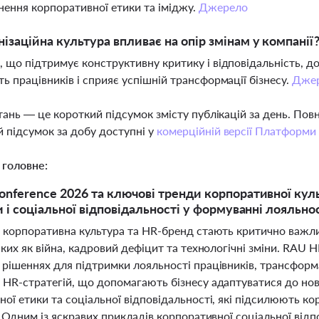
нення корпоративної етики та іміджу.
Джерело
нізаційна культура впливає на опір змінам у компанії
, що підтримує конструктивну критику і відповідальність, д
ть працівників і сприяє успішній трансформації бізнесу.
Дже
тань — це короткий підсумок змісту публікацій за день. По
 підсумок за добу доступні у
комерційній версії Платформи
 головне:
nference 2026 та ключові тренди корпоративної кул
и і соціальної відповідальності у формуванні лояльно
і корпоративна культура та HR-бренд стають критично важлив
аких як війна, кадровий дефіцит та технологічні зміни. RAU 
рішеннях для підтримки лояльності працівників, трансформа
 HR-стратегій, що допомагають бізнесу адаптуватися до нов
ої етики та соціальної відповідальності, які підсилюють ко
. Одним із яскравих прикладів корпоративної соціальної відп