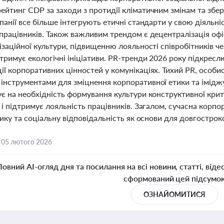
йтинг CDP за заходи з протидії кліматичним змінам та збер
панії все більше інтегрують етичні стандарти у свою діяльніс
 працівників. Також важливим трендом є децентралізація оф
ізаційної культури, підвищенню лояльності співробітників 
тримує екологічні ініціативи. PR-тренди 2026 року підкресл
ії корпоративних цінностей у комунікаціях. Тихий PR, особ
інструментами для зміцнення корпоративної етики та іміджу
ує на необхідність формування культури конструктивної крит
 і підтримує лояльність працівників. Загалом, сучасна корпо
тику та соціальну відповідальність як основи для довгостроко
,
05 лютого 2026
Повний AI-огляд дня та посилання на всі новини, статті, віде
сформований цей підсумо
ОЗНАЙОМИТИСЯ