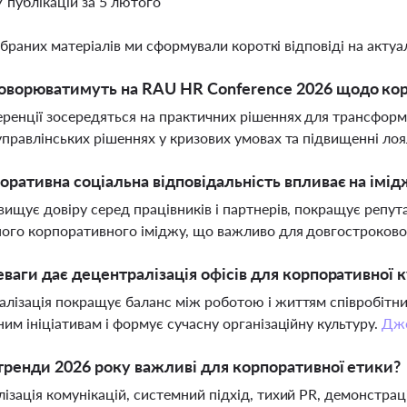
7 публікацій за 5 лютого
ібраних матеріалів ми сформували короткі відповіді на актуал
оворюватимуть на RAU HR Conference 2026 щодо кор
ренції зосередяться на практичних рішеннях для трансформа
управлінських рішеннях у кризових умовах та підвищенні лоя
оративна соціальна відповідальність впливає на імід
вищує довіру серед працівників і партнерів, покращує репу
ого корпоративного іміджу, що важливо для довгостроковог
еваги дає децентралізація офісів для корпоративної 
лізація покращує баланс між роботою і життям співробітник
ним ініціативам і формує сучасну організаційну культуру.
Дж
тренди 2026 року важливі для корпоративної етики?
ізація комунікацій, системний підхід, тихий PR, демонстра