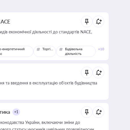
NACE
идів економічної діяльності до стандартів NACE,
о-енергетичний
Торгівля
Будівельна
+10
кс
діяльність
я та введення в експлуатацію об’єктів будівництва
итика
+1
конодавства України, включаючи зміни до
ового статусу учасників цивільних правовідносин