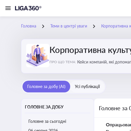
Головна
Теми в центрі уваги
Корпоративна к
Корпоративна культу
Кейси компаній, які допомаг
ПРО ЩО ТЕМА:
змінюваного бізнес-середо
Головне за добу (AI)
Усі публікації
ГОЛОВНЕ ЗА ДОБУ
Головне за 
Головне за сьогодні
Опрацьова
06 серпня 2026