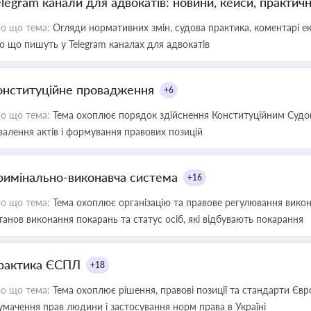
elegram канали для адвокатів: новини, кейси, практич
о що тема:
Огляди нормативних змін, судова практика, коментарі екс
о що пишуть у Telegram каналах для адвокатів
онституційне провадження
+6
о що тема:
Тема охоплює порядок здійснення Конституційним Судом
валення актів і формування правових позицій
римінально-виконавча система
+16
о що тема:
Тема охоплює організацію та правове регулювання викона
танов виконання покарань та статус осіб, які відбувають покарання
рактика ЄСПЛ
+18
о що тема:
Тема охоплює рішення, правові позиції та стандарти Євр
умачення прав людини і застосування норм права в Україні