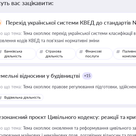
уть вас зацікавити:
Перехід української системи КВЕД до стандартів 
о що тема:
Тема охоплює перехід української системи класифікації в
овлення кодів КВЕД та пов'язані нормативні зміни
Банківська
Страхова
Фінансові
Паливн
діяльність
діяльність
послуги
компле
емельні відносини у будівництві
+15
о що тема:
Тема охоплює правове регулювання підготовки, здійсненн
Будівельна діяльність
езонансний проєкт Цивільного кодексу: реакції та кр
о що тема:
Тема охоплює оновлення та реформування цивільного за
гулювання майнових і немайнових прав, договірних відносин та прав