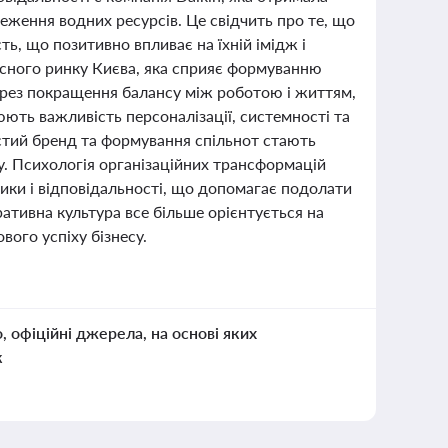
еження водних ресурсів. Це свідчить про те, що
ть, що позитивно впливає на їхній імідж і
існого ринку Києва, яка сприяє формуванню
через покращення балансу між роботою і життям,
юють важливість персоналізації, системності та
истий бренд та формування спільнот стають
. Психологія організаційних трансформацій
ики і відповідальності, що допомагає подолати
ративна культура все більше орієнтується на
вого успіху бізнесу.
о, офіційні джерела, на основі яких
к