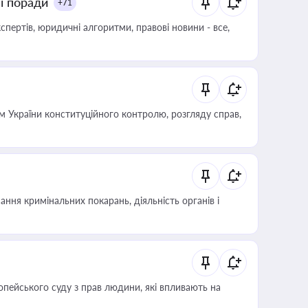
ні поради
+71
пертів, юридичні алгоритми, правові новини - все,
 України конституційного контролю, розгляду справ,
ння кримінальних покарань, діяльність органів і
опейського суду з прав людини, які впливають на