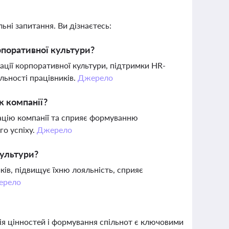
ьні запитання. Ви дізнаєтесь:
поративної культури?
ції корпоративної культури, підтримки HR-
льності працівників.
Джерело
ж компанії?
тацію компанії та сприяє формуванню
о успіху.
Джерело
культури?
ів, підвищує їхню лояльність, сприяє
ерело
ція цінностей і формування спільнот є ключовими