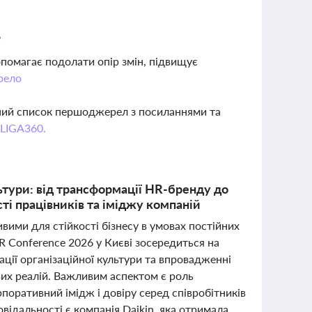
?
опомагає подолати опір змін, підвищує
рело
вний список першоджерел з посиланнями та
 LIGA360.
ьтури: від трансформації HR-бренду до
сті працівників та іміджу компаній
ими для стійкості бізнесу в умовах постійних
HR Conference 2026 у Києві зосередиться на
ції організаційної культури та впровадженні
их реалій. Важливим аспектом є роль
рпоративний імідж і довіру серед співробітників
овідальності є компанія Daikin, яка отримала