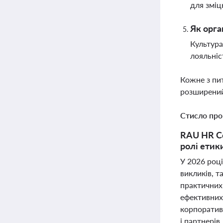
для зміц
Як орга
Культура
лояльніс
Кожне з пи
розширений
Стисло про
RAU HR Co
ролі етик
У 2026 роц
викликів, т
практичних 
ефективних
корпоративн
і партнерів