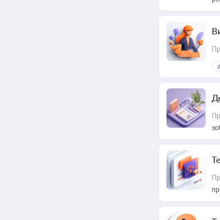
В
Пр
Д
Пр
зо
T
Пр
пр