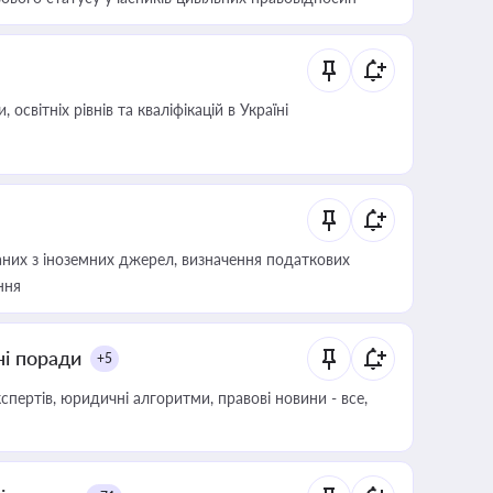
світніх рівнів та кваліфікацій в Україні
аних з іноземних джерел, визначення податкових
ння
ні поради
+5
пертів, юридичні алгоритми, правові новини - все,