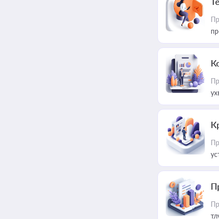
T
Пр
пр
К
Пр
ух
К
Пр
ус
П
Пр
тл