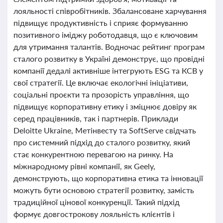
лояльності співробітників. Збалансоване харчування
підвищує продуктивність і сприяє формуванню
позитивного іміджу роботодавця, що є ключовим
для утримання талантів. Водночас рейтинг програм
сталого розвитку в Україні демонструє, що провідні
компанії дедалі активніше інтегрують ESG та КСВ у
свої стратегії. Це включає екологічні ініціативи,
соціальні проєкти та прозорість управління, що
підвищує корпоративну етику і зміцнює довіру як
серед працівників, так і партнерів. Приклади
Deloitte Ukraine, Метінвесту та SoftServe свідчать
про системний підхід до сталого розвитку, який
стає конкурентною перевагою на ринку. На
міжнародному рівні компанії, як Geely,
демонструють, що корпоративна етика та інновації
можуть бути основою стратегії розвитку, замість
традиційної цінової конкуренції. Такий підхід
формує довгострокову лояльність клієнтів і