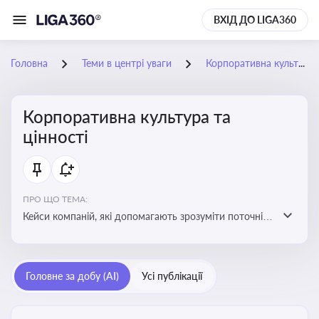
ВХІД ДО LIGA360
Головна
Теми в центрі уваги
Корпоративна культура та цінності
Корпоративна культура та
цінності
ПРО ЩО ТЕМА:
Кейси компаній, які допомагають зрозуміти поточні
тренди та очікування суспільства, що сприяють
адаптації корпоративної стратегії до змінюваного
бізнес-середовища
Головне за добу (AI)
Усі публікації