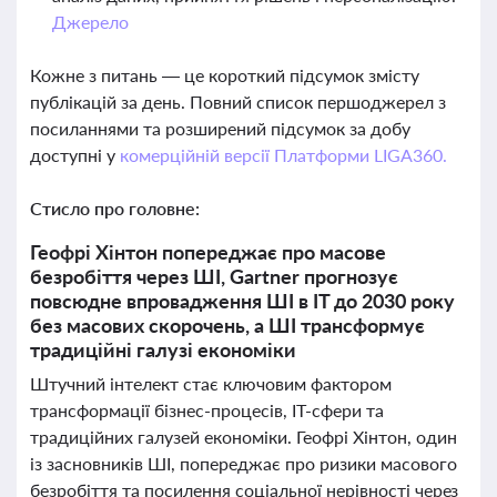
Джерело
Кожне з питань — це короткий підсумок змісту
публікацій за день. Повний список першоджерел з
посиланнями та розширений підсумок за добу
доступні у
комерційній версії Платформи LIGA360.
Стисло про головне:
Геофрі Хінтон попереджає про масове
безробіття через ШІ, Gartner прогнозує
повсюдне впровадження ШІ в IT до 2030 року
без масових скорочень, а ШІ трансформує
традиційні галузі економіки
Штучний інтелект стає ключовим фактором
трансформації бізнес-процесів, IT-сфери та
традиційних галузей економіки. Геофрі Хінтон, один
із засновників ШІ, попереджає про ризики масового
безробіття та посилення соціальної нерівності через