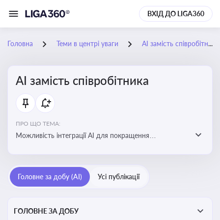
ВХІД ДО LIGA360
Головна
Теми в центрі уваги
АІ замість співробітника
АІ замість співробітника
ПРО ЩО ТЕМА:
Можливість інтеграції АІ для покращення
обслуговування клієнтів, оптимізації робочих процесів
і підвищення конкурентоспроможності на ринку
Головне за добу (AI)
Усі публікації
ГОЛОВНЕ ЗА ДОБУ