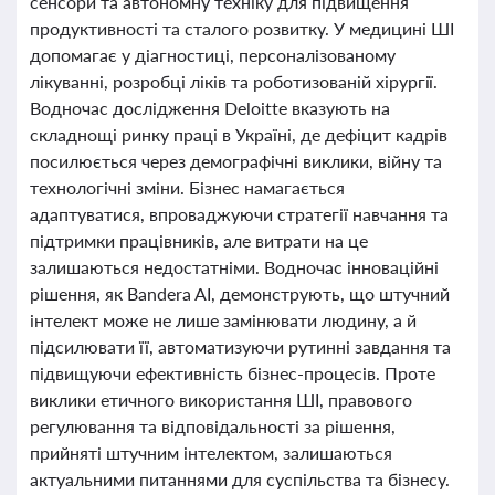
сенсори та автономну техніку для підвищення
продуктивності та сталого розвитку. У медицині ШІ
допомагає у діагностиці, персоналізованому
лікуванні, розробці ліків та роботизованій хірургії.
Водночас дослідження Deloitte вказують на
складнощі ринку праці в Україні, де дефіцит кадрів
посилюється через демографічні виклики, війну та
технологічні зміни. Бізнес намагається
адаптуватися, впроваджуючи стратегії навчання та
підтримки працівників, але витрати на це
залишаються недостатніми. Водночас інноваційні
рішення, як Bandera AI, демонструють, що штучний
інтелект може не лише замінювати людину, а й
підсилювати її, автоматизуючи рутинні завдання та
підвищуючи ефективність бізнес-процесів. Проте
виклики етичного використання ШІ, правового
регулювання та відповідальності за рішення,
прийняті штучним інтелектом, залишаються
актуальними питаннями для суспільства та бізнесу.