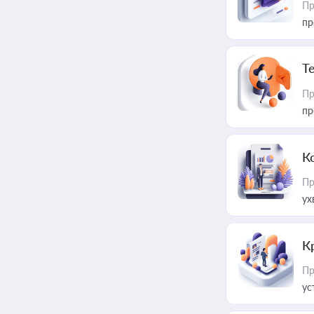
Пр
пр
T
Пр
пр
К
Пр
ух
К
Пр
ус