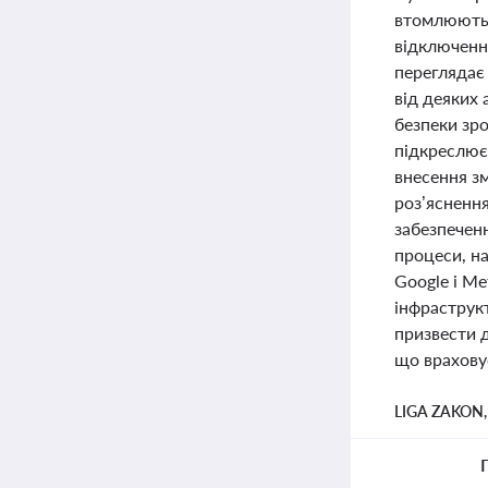
втомлюютьс
відключенн
переглядає 
від деяких
безпеки зро
підкреслює
внесення зм
роз’яснення
забезпечен
процеси, на
Google і Me
інфраструк
призвести д
що врахову
LIGA ZAKON