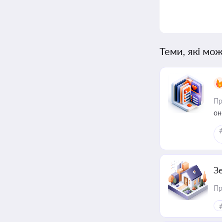
Теми, які мож
Пр
он
З
Пр