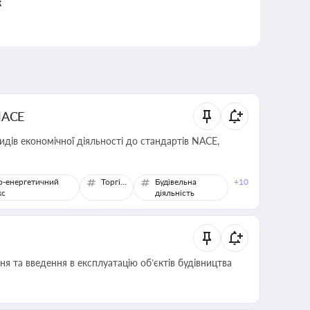
к
NACE
идів економічної діяльності до стандартів NACE,
о-енергетичний
Торгівля
Будівельна
+10
кс
діяльність
я та введення в експлуатацію об’єктів будівництва