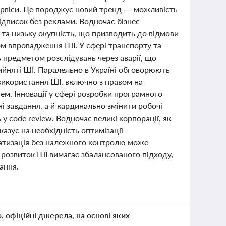
сервіси. Це породжує новий тренд — можливість
дписок без реклами. Водночас бізнес
й та низьку окупність, що призводить до відмови
ом впровадження ШІ. У сфері транспорту та
ь предметом розслідувань через аварії, що
ийняті ШІ. Паралельно в Україні обговорюють
 використання ШІ, включно з правом на
тем. Інновації у сфері розробки програмного
 завдання, а й кардинально змінити робочі
у code review. Водночас великі корпорації, як
азує на необхідність оптимізації
матизація без належного контролю може
, розвиток ШІ вимагає збалансованого підходу,
ання.
о, офіційні джерела, на основі яких