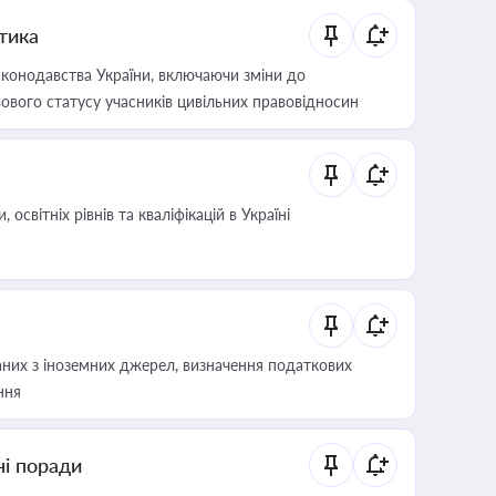
итика
конодавства України, включаючи зміни до
ового статусу учасників цивільних правовідносин
світніх рівнів та кваліфікацій в Україні
аних з іноземних джерел, визначення податкових
ння
ні поради