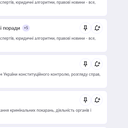
пертів, юридичні алгоритми, правові новини - все,
ні поради
+5
пертів, юридичні алгоритми, правові новини - все,
 України конституційного контролю, розгляду справ,
ння кримінальних покарань, діяльність органів і