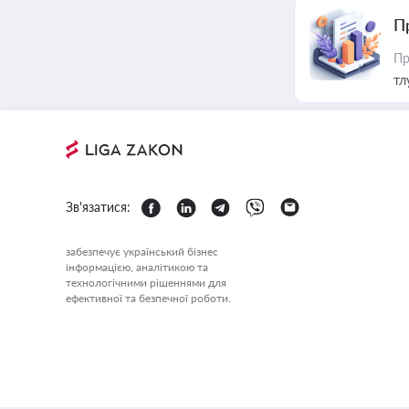
П
Пр
тл
Зв'язатися:
забезпечує український бізнес
інформацією, аналітикою та
технологічними рішеннями для
ефективної та безпечної роботи.