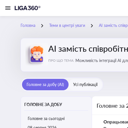
Головна
Теми в центрі уваги
АІ замість спів
АІ замість співробіт
Можливість інтеграції АІ д
ПРО ЩО ТЕМА:
ринку
Головне за добу (AI)
Усі публікації
ГОЛОВНЕ ЗА ДОБУ
Головне за 
Головне за сьогодні
Опрацьова
08 серпня 2026