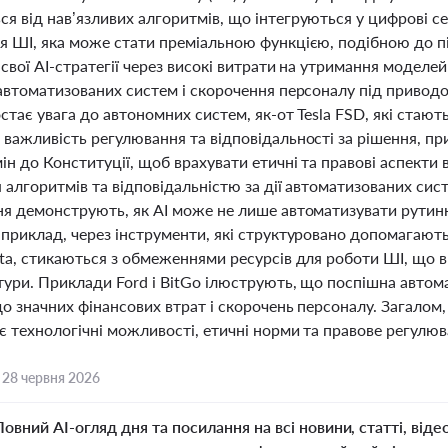
я від нав’язливих алгоритмів, що інтегруються у цифрові 
я ШІ, яка може стати преміальною функцією, подібною до пі
свої AI-стратегії через високі витрати на утримання моделе
 автоматизованих систем і скорочення персоналу під привод
стає увага до автономних систем, як-от Tesla FSD, які стают
 важливість регулювання та відповідальності за рішення, пр
ін до Конституції, щоб врахувати етичні та правові аспекти
 алгоритмів та відповідальністю за дії автоматизованих сис
ня демонструють, як AI може не лише автоматизувати рутинні
приклад, через інструменти, які структуровано допомагають 
ta, стикаються з обмеженнями ресурсів для роботи ШІ, що вк
тури. Приклади Ford і BitGo ілюструють, що поспішна авто
о значних фінансових втрат і скорочень персоналу. Загалом
є технологічні можливості, етичні норми та правове регулюв
,
28 червня 2026
Повний AI-огляд дня та посилання на всі новини, статті, віде