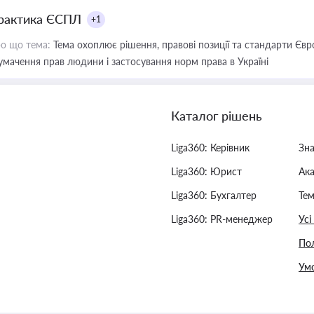
рактика ЄСПЛ
+1
о що тема:
Тема охоплює рішення, правові позиції та стандарти Євр
умачення прав людини і застосування норм права в Україні
Каталог рішень
Liga360: Керівник
Зн
Liga360: Юрист
Ак
Liga360: Бухгалтер
Тем
Liga360: PR-менеджер
Усі
Пол
Умо