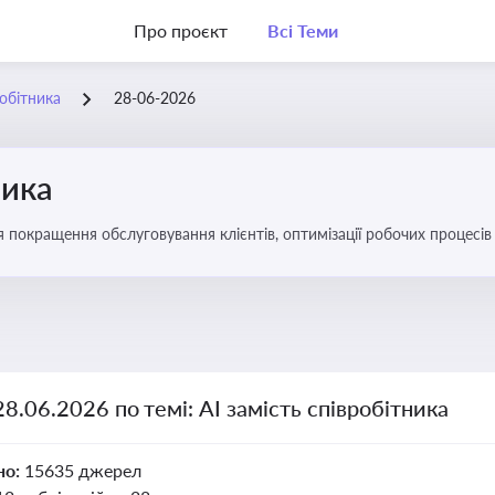
Про проєкт
Всі Теми
робітника
28-06-2026
ника
ля покращення обслуговування клієнтів, оптимізації робочих процес
28.06.2026 по темі: АІ замість співробітника
но:
15635 джерел