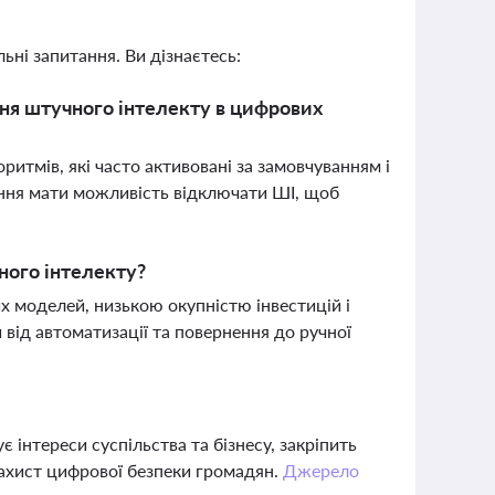
ьні запитання. Ви дізнаєтесь:
ня штучного інтелекту в цифрових
итмів, які часто активовані за замовчуванням і
ння мати можливість відключати ШІ, щоб
ного інтелекту?
х моделей, низькою окупністю інвестицій і
від автоматизації та повернення до ручної
 інтереси суспільства та бізнесу, закріпить
 захист цифрової безпеки громадян.
Джерело