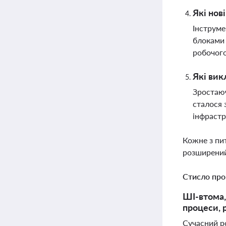
Які нов
Інструме
блоками 
робочог
Які вик
Зростаюч
сталося 
інфраст
Кожне з пи
розширений
Стисло про
ШІ-втома,
процеси, р
Сучасний р