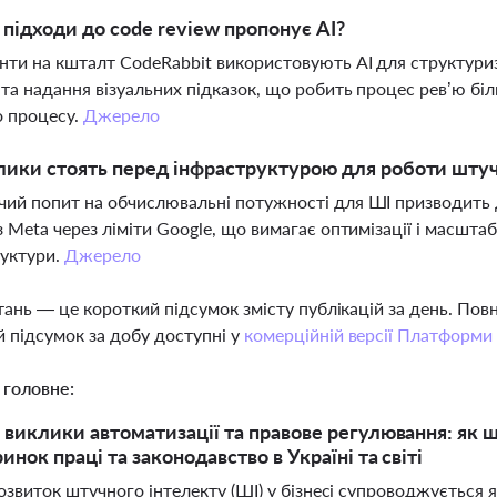
і підходи до code review пропонує AI?
нти на кшталт CodeRabbit використовують AI для структуризац
та надання візуальних підказок, що робить процес рев’ю біл
о процесу.
Джерело
лики стоять перед інфраструктурою для роботи штуч
ий попит на обчислювальні потужності для ШІ призводить д
з Meta через ліміти Google, що вимагає оптимізації і масшта
руктури.
Джерело
тань — це короткий підсумок змісту публікацій за день. По
 підсумок за добу доступні у
комерційній версії Платформи
 головне:
 виклики автоматизації та правове регулювання: як 
инок праці та законодавство в Україні та світі
озвиток штучного інтелекту (ШІ) у бізнесі супроводжується