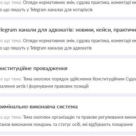
о що тема:
Огляди нормативних змін, судова практика, коментарі екс
о що пишуть у Telegram каналах для нотаріусів
elegram канали для адвокатів: новини, кейси, практич
о що тема:
Огляди нормативних змін, судова практика, коментарі екс
о що пишуть у Telegram каналах для адвокатів
онституційне провадження
о що тема:
Тема охоплює порядок здійснення Конституційним Судом
валення актів і формування правових позицій
римінально-виконавча система
о що тема:
Тема охоплює організацію та правове регулювання викона
танов виконання покарань та статус осіб, які відбувають покарання