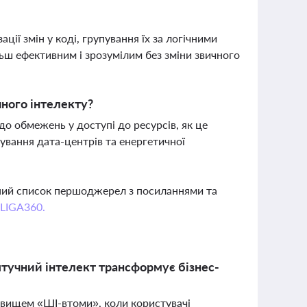
ії змін у коді, групування їх за логічними
ьш ефективним і зрозумілим без зміни звичного
ного інтелекту?
о обмежень у доступі до ресурсів, як це
бування дата-центрів та енергетичної
вний список першоджерел з посиланнями та
 LIGA360.
штучний інтелект трансформує бізнес-
 явищем «ШІ-втоми», коли користувачі