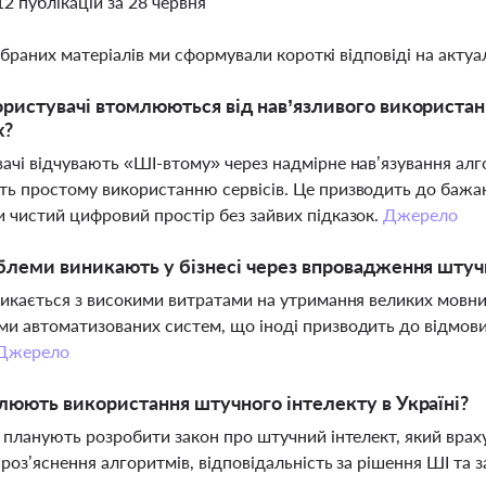
12 публікацій за 28 червня
ібраних матеріалів ми сформували короткі відповіді на актуал
ристувачі втомлюються від нав’язливого використан
х?
ачі відчувають «ШІ-втому» через надмірне нав’язування алгор
ь простому використанню сервісів. Це призводить до бажа
 чистий цифровий простір без зайвих підказок.
Джерело
блеми виникають у бізнесі через впровадження штуч
тикається з високими витратами на утримання великих мовни
и автоматизованих систем, що іноді призводить до відмови 
Джерело
люють використання штучного інтелекту в Україні?
і планують розробити закон про штучний інтелект, який врахує
 роз’яснення алгоритмів, відповідальність за рішення ШІ та