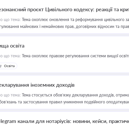
езонансний проєкт Цивільного кодексу: реакції та кр
о що тема:
Тема охоплює оновлення та реформування цивільного за
гулювання майнових і немайнових прав, договірних відносин та прав
ища освіта
о що тема:
Тема охоплює правове регулювання системи вищої освіти, о
Освіта
екларування іноземних доходів
о що тема:
Тема стосується обов’язку декларування доходів, отрим
бов’язань та застосування правил уникнення подвійного оподаткува
elegram канали для нотаріусів: новини, кейси, практич