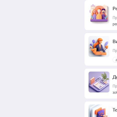
Р
Пр
ре
В
Пр
Д
Пр
зо
T