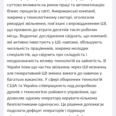
суттєво впливати на ринок праці та автоматизацію
бізнес-процесів у світі. Американські компанії,
зокрема у технологічному секторі, оголосили
рекордні звільнення, пов’язані з впровадженням ШІ,
що призвело до втрати десятків тисяч робочих
місць. Водночас дослідження свідчать, що компанії,
які активно інвестують у ШІ, навпаки, збільшують
чисельність працівників, зокрема молодих
спеціалістів, що свідчить про складність і
неоднозначність впливу технологій на зайнятість. В
Україні поки що частка звільнень через ШІ незначна,
але генеративний ШІ змінює вимоги до навичок у
багатьох вакансіях. У сфері оборонних технологій
США та Україна співпрацюють над розробкою
дронів з технологією ройового управління, що
дозволяє одному оператору керувати кількома
безпілотниками одночасно. Це рішення допомагає
подолати дефіцит операторів і підвищує