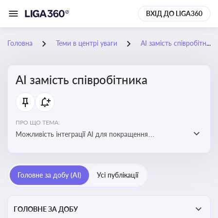
ВХІД ДО LIGA360
Головна
Теми в центрі уваги
АІ замість співробітника
АІ замість співробітника
ПРО ЩО ТЕМА:
Можливість інтеграції АІ для покращення
обслуговування клієнтів, оптимізації робочих процесів
і підвищення конкурентоспроможності на ринку
Головне за добу (AI)
Усі публікації
ГОЛОВНЕ ЗА ДОБУ