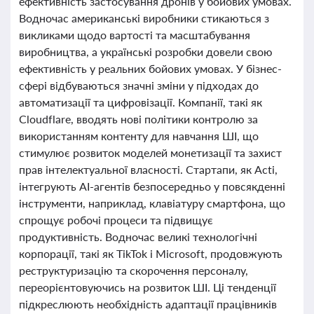
ефективність застосування дронів у бойових умовах.
Водночас американські виробники стикаються з
викликами щодо вартості та масштабування
виробництва, а українські розробки довели свою
ефективність у реальних бойових умовах. У бізнес-
сфері відбуваються значні зміни у підходах до
автоматизації та цифровізації. Компанії, такі як
Cloudflare, вводять нові політики контролю за
використанням контенту для навчання ШІ, що
стимулює розвиток моделей монетизації та захист
прав інтелектуальної власності. Стартапи, як Acti,
інтегрують AI-агентів безпосередньо у повсякденні
інструменти, наприклад, клавіатуру смартфона, що
спрощує робочі процеси та підвищує
продуктивність. Водночас великі технологічні
корпорації, такі як TikTok і Microsoft, продовжують
реструктуризацію та скорочення персоналу,
переорієнтовуючись на розвиток ШІ. Ці тенденції
підкреслюють необхідність адаптації працівників