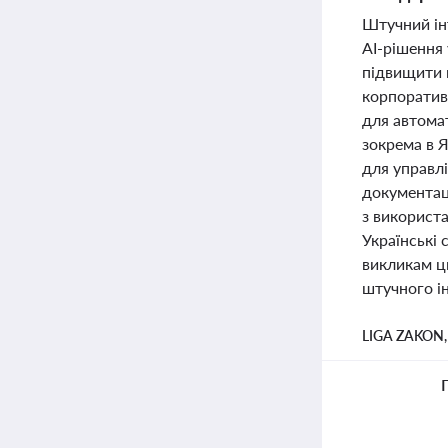
Штучний ін
AI-рішення 
підвищити 
корпоративн
для автомат
зокрема в 
для управл
документаці
з використа
Українські 
викликам ц
штучного ін
LIGA ZAKON