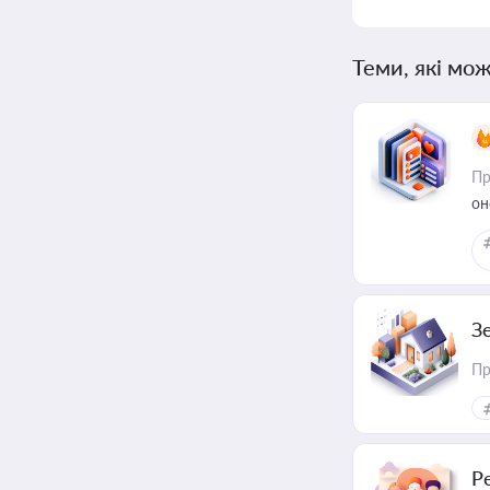
Теми, які мож
Пр
он
З
Пр
Р