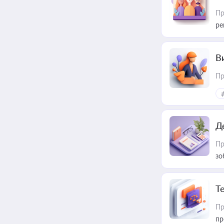
Пр
ре
В
Пр
Д
Пр
зо
T
Пр
пр