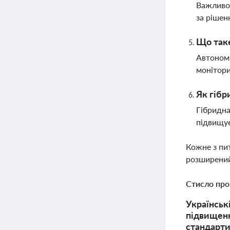
Важливо 
за рішен
Що таке
Автономн
монітори
Як гібр
Гібридна
підвищує
Кожне з пи
розширений
Стисло про
Українськ
підвищенн
стандарти