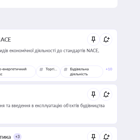
NACE
идів економічної діяльності до стандартів NACE,
о-енергетичний
Торгівля
Будівельна
+10
кс
діяльність
я та введення в експлуатацію об’єктів будівництва
итика
+3