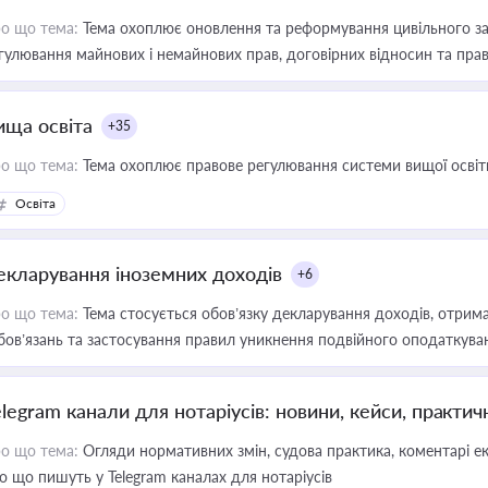
о що тема:
Тема охоплює оновлення та реформування цивільного за
гулювання майнових і немайнових прав, договірних відносин та прав
ища освіта
+35
о що тема:
Тема охоплює правове регулювання системи вищої освіти, о
Освіта
екларування іноземних доходів
+6
о що тема:
Тема стосується обов’язку декларування доходів, отрим
бов’язань та застосування правил уникнення подвійного оподаткува
elegram канали для нотаріусів: новини, кейси, практич
о що тема:
Огляди нормативних змін, судова практика, коментарі екс
о що пишуть у Telegram каналах для нотаріусів