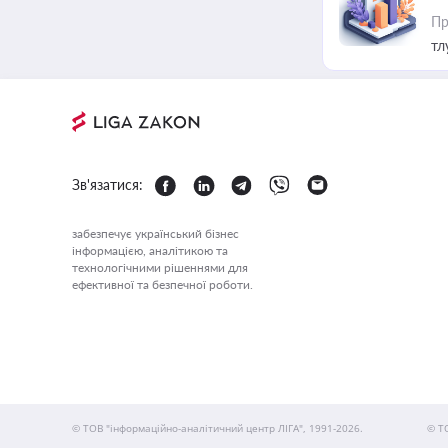
Пр
тл
Зв'язатися:
забезпечує український бізнес
інформацією, аналітикою та
технологічними рішеннями для
ефективної та безпечної роботи.
© ТОВ "інформаційно-аналітичний центр ЛІГА", 1991-2026.
© Т