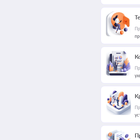
T
Пр
пр
К
Пр
ух
К
Пр
ус
П