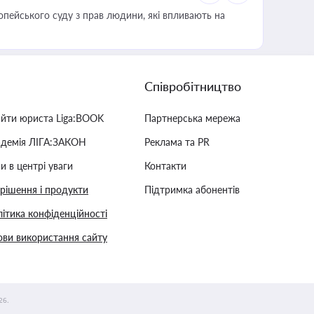
опейського суду з прав людини, які впливають на
Співробітництво
айти юриста Liga:BOOK
Партнерська мережа
адемія ЛІГА:ЗАКОН
Реклама та PR
и в центрі уваги
Контакти
 рішення і продукти
Підтримка абонентів
ітика конфіденційності
ви використання сайту
26.