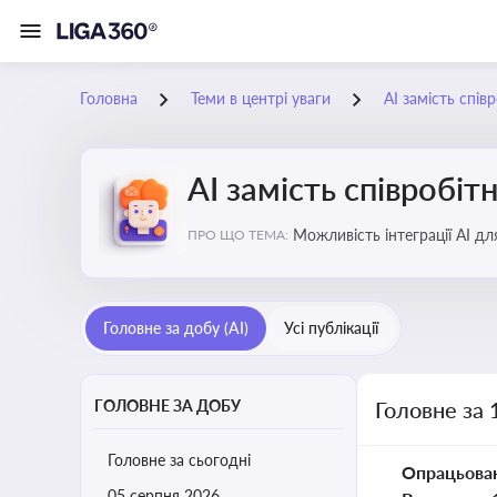
Головна
Теми в центрі уваги
АІ замість спів
АІ замість співробіт
Можливість інтеграції АІ д
ПРО ЩО ТЕМА:
ринку
Головне за добу (AI)
Усі публікації
ГОЛОВНЕ ЗА ДОБУ
Головне за 
Головне за сьогодні
Опрацьова
05 серпня 2026