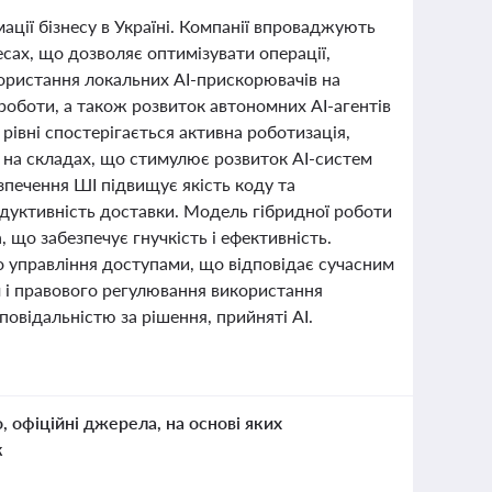
ції бізнесу в Україні. Компанії впроваджують
есах, що дозволяє оптимізувати операції,
ористання локальних AI-прискорювачів на
роботи, а також розвиток автономних AI-агентів
рівні спостерігається активна роботизація,
й на складах, що стимулює розвиток AI-систем
зпечення ШІ підвищує якість коду та
родуктивність доставки. Модель гібридної роботи
 що забезпечує гнучкість і ефективність.
го управління доступами, що відповідає сучасним
 і правового регулювання використання
овідальністю за рішення, прийняті AI.
о, офіційні джерела, на основі яких
к