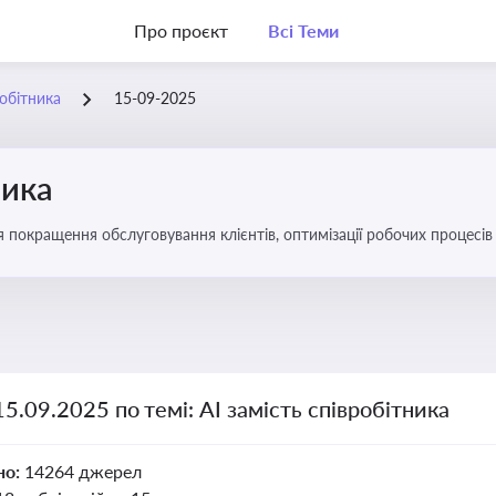
Про проєкт
Всі Теми
робітника
15-09-2025
ника
ля покращення обслуговування клієнтів, оптимізації робочих процес
15.09.2025 по темі: АІ замість співробітника
но:
14264 джерел