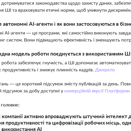
дотримуватися законодавства щодо захисту даних, забезпеч
ня ШІ та враховувати етичні норми, щоб уникнути дискримі
 автономні AI-агенти і як вони застосовуються в бізн
і AI-агенти — це програми, які самостійно виконують завда
нг систем. Вони підвищують ефективність і зменшують потр
идна модель роботи поєднується з використанням Ш
 робота забезпечує гнучкість, а ШІ допомагає автоматизувати
 продуктивність і знижує плинність кадрів.
Джерело
тань — це короткий підсумок змісту публікацій за день. По
 підсумок за добу доступні у
комерційній версії Платформи
 головне:
і компанії активно впроваджують штучний інтелект д
я продуктивності та цифровізації робочих місць, одн
 використання АІ