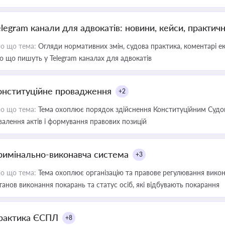
elegram канали для адвокатів: новини, кейси, практич
о що тема:
Огляди нормативних змін, судова практика, коментарі екс
о що пишуть у Telegram каналах для адвокатів
онституційне провадження
+2
о що тема:
Тема охоплює порядок здійснення Конституційним Судом
валення актів і формування правових позицій
римінально-виконавча система
+3
о що тема:
Тема охоплює організацію та правове регулювання викона
танов виконання покарань та статус осіб, які відбувають покарання
рактика ЄСПЛ
+8