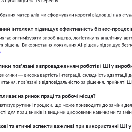
13 публікацій за 15 вересня
ібраних матеріалів ми сформували короткі відповіді на актуал
ний інтелект підвищує ефективність бізнес-процесів
агає оптимізувати виробництво, логістику та аналітику, ав
я рішень. Використання локальних AI-рішень підвищує безпе
о
лики пов’язані з впровадженням роботів і ШІ у вироб
виклики — висока вартість інтеграції, складність адаптації 
питання, пов’язані з відповідальністю за рішення, прийняті Ш
пливає на ринок праці та робочі місця?
атизує рутинні процеси, що може призводити до заміни дея
ті для працівників із вищими цифровими навичками та змі
вові та етичні аспекти важливі при використанні ШІ у 