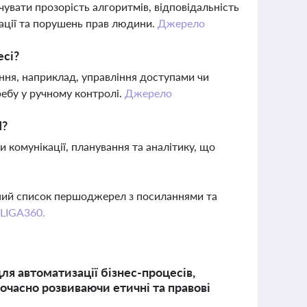
увати прозорість алгоритмів, відповідальність
нації та порушень прав людини.
Джерело
есі?
ння, наприклад, управління доступами чи
ебу у ручному контролі.
Джерело
І?
 комунікації, планування та аналітику, що
вний список першоджерел з посиланнями та
 LIGA360.
ля автоматизації бізнес-процесів,
очасно розвиваючи етичні та правові