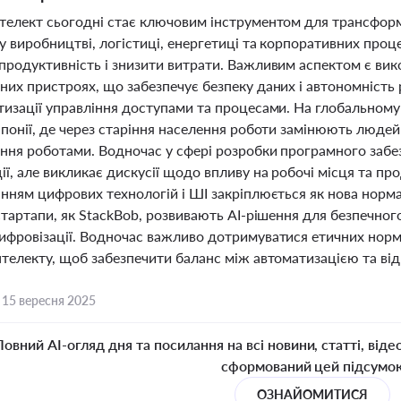
телект сьогодні стає ключовим інструментом для трансформа
у виробництві, логістиці, енергетиці та корпоративних проц
продуктивність і знизити витрати. Важливим аспектом є вик
их пристроях, що забезпечує безпеку даних і автономність 
изації управління доступами та процесами. На глобальному 
Японії, де через старіння населення роботи замінюють люде
іння роботами. Водночас у сфері розробки програмного забе
ї, але викликає дискусії щодо впливу на робочі місця та п
нням цифрових технологій і ШІ закріплюється як нова норма,
стартапи, як StackBob, розвивають AI-рішення для безпечно
ифровізації. Водночас важливо дотримуватися етичних норм
телекту, щоб забезпечити баланс між автоматизацією та відп
,
15 вересня 2025
Повний AI-огляд дня та посилання на всі новини, статті, віде
сформований цей підсумо
ОЗНАЙОМИТИСЯ