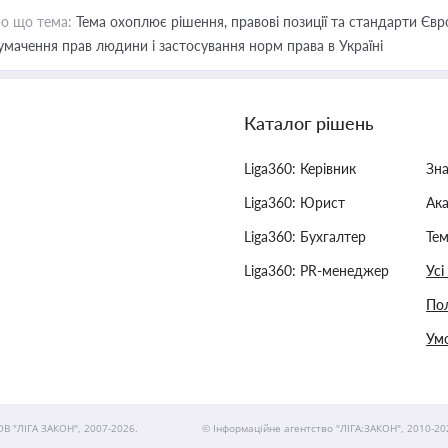
о що тема:
Тема охоплює рішення, правові позиції та стандарти Євр
умачення прав людини і застосування норм права в Україні
Каталог рішень
Liga360: Керівник
Зн
Liga360: Юрист
Ак
Liga360: Бухгалтер
Тем
Liga360: PR-менеджер
Усі
Пол
Умо
ОВ "ЛІГА ЗАКОН", 2007-2026.
© Інформаційне агентство "ЛІГА:ЗАКОН", 2010-20