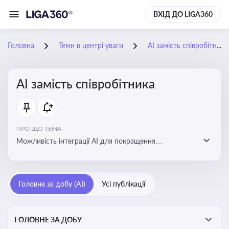
ВХІД ДО LIGA360
Головна
Теми в центрі уваги
АІ замість співробітника
АІ замість співробітника
ПРО ЩО ТЕМА:
Можливість інтеграції АІ для покращення
обслуговування клієнтів, оптимізації робочих процесів
і підвищення конкурентоспроможності на ринку
Головне за добу (AI)
Усі публікації
ГОЛОВНЕ ЗА ДОБУ