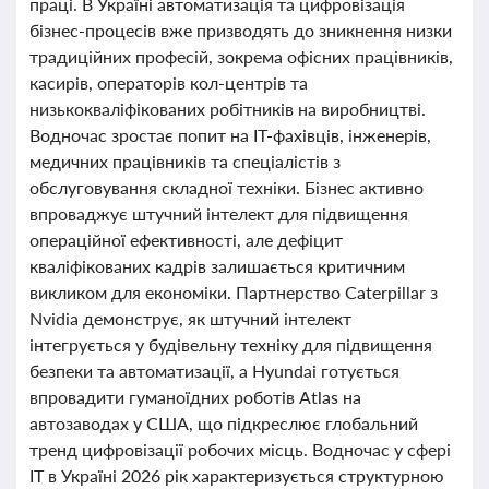
праці. В Україні автоматизація та цифровізація
бізнес-процесів вже призводять до зникнення низки
традиційних професій, зокрема офісних працівників,
касирів, операторів кол-центрів та
низькокваліфікованих робітників на виробництві.
Водночас зростає попит на ІТ-фахівців, інженерів,
медичних працівників та спеціалістів з
обслуговування складної техніки. Бізнес активно
впроваджує штучний інтелект для підвищення
операційної ефективності, але дефіцит
кваліфікованих кадрів залишається критичним
викликом для економіки. Партнерство Caterpillar з
Nvidia демонструє, як штучний інтелект
інтегрується у будівельну техніку для підвищення
безпеки та автоматизації, а Hyundai готується
впровадити гуманоїдних роботів Atlas на
автозаводах у США, що підкреслює глобальний
тренд цифровізації робочих місць. Водночас у сфері
IT в Україні 2026 рік характеризується структурною