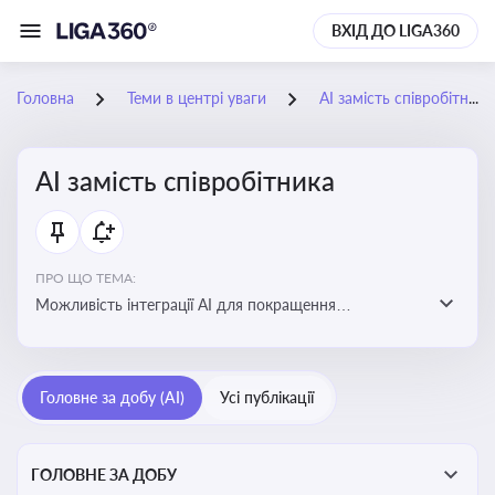
ВХІД ДО LIGA360
Головна
Теми в центрі уваги
АІ замість співробітника
АІ замість співробітника
ПРО ЩО ТЕМА:
Можливість інтеграції АІ для покращення
обслуговування клієнтів, оптимізації робочих процесів
і підвищення конкурентоспроможності на ринку
Головне за добу (AI)
Усі публікації
ГОЛОВНЕ ЗА ДОБУ