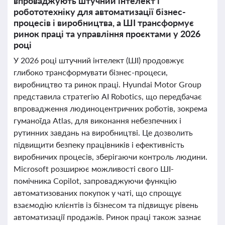
впроваджують штучний інтелект і
робототехніку для автоматизації бізнес-
процесів і виробництва, а ШІ трансформує
ринок праці та управління проєктами у 2026
році
У 2026 році штучний інтелект (ШІ) продовжує
глибоко трансформувати бізнес-процеси,
виробництво та ринок праці. Hyundai Motor Group
представила стратегію AI Robotics, що передбачає
впровадження людиноцентричних роботів, зокрема
гуманоїда Atlas, для виконання небезпечних і
рутинних завдань на виробництві. Це дозволить
підвищити безпеку працівників і ефективність
виробничих процесів, зберігаючи контроль людини.
Microsoft розширює можливості свого ШІ-
помічника Copilot, запроваджуючи функцію
автоматизованих покупок у чаті, що спрощує
взаємодію клієнтів із бізнесом та підвищує рівень
автоматизації продажів. Ринок праці також зазнає