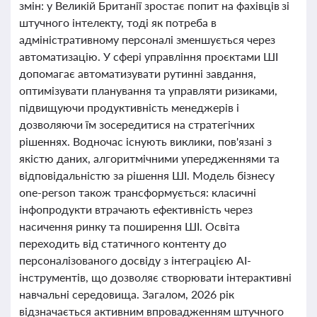
змін: у Великій Британії зростає попит на фахівців зі
штучного інтелекту, тоді як потреба в
адміністративному персоналі зменшується через
автоматизацію. У сфері управління проєктами ШІ
допомагає автоматизувати рутинні завдання,
оптимізувати планування та управляти ризиками,
підвищуючи продуктивність менеджерів і
дозволяючи їм зосередитися на стратегічних
рішеннях. Водночас існують виклики, пов'язані з
якістю даних, алгоритмічними упередженнями та
відповідальністю за рішення ШІ. Модель бізнесу
one-person також трансформується: класичні
інфопродукти втрачають ефективність через
насичення ринку та поширення ШІ. Освіта
переходить від статичного контенту до
персоналізованого досвіду з інтеграцією AI-
інструментів, що дозволяє створювати інтерактивні
навчальні середовища. Загалом, 2026 рік
відзначається активним впровадженням штучного