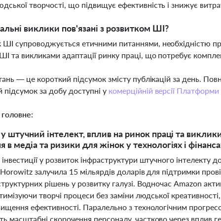
юдської творчості, що підвищує ефективність і знижує витр
іальні виклики пов'язані з розвитком ШІ?
 ШІ супроводжується етичними питаннями, необхідністю пр
ШІ та викликами адаптації ринку праці, що потребує компле
тань — це короткий підсумок змісту публікацій за день. По
 підсумок за добу доступні у
комерційній версії Платформи
 головне:
 у штучний інтелект, вплив на ринок праці та виклики
 в медіа та ризики для жінок у технологіях і фінанса
 інвестиції у розвиток інфраструктури штучного інтелекту 
Horowitz залучила 15 мільярдів доларів для підтримки пров
структурних рішень у розвитку галузі. Водночас Amazon акт
птимізуючи творчі процеси без заміни людської креативності
вищення ефективності. Паралельно з технологічним прогресом
ь масштабні скорочення персоналу, частково через вплив г