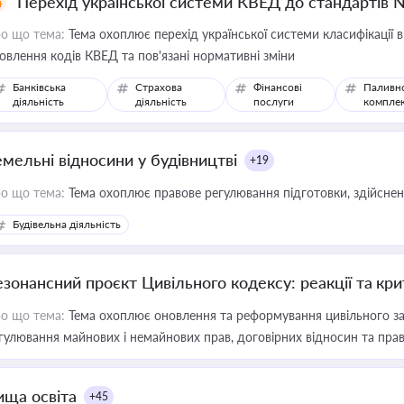
Перехід української системи КВЕД до стандартів 
о що тема:
Тема охоплює перехід української системи класифікації в
овлення кодів КВЕД та пов'язані нормативні зміни
Банківська
Страхова
Фінансові
Паливн
діяльність
діяльність
послуги
компле
емельні відносини у будівництві
+19
о що тема:
Тема охоплює правове регулювання підготовки, здійсненн
Будівельна діяльність
езонансний проєкт Цивільного кодексу: реакції та кр
о що тема:
Тема охоплює оновлення та реформування цивільного за
гулювання майнових і немайнових прав, договірних відносин та прав
ища освіта
+45