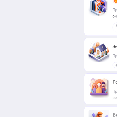
Пр
он
З
Пр
Р
Пр
ре
В