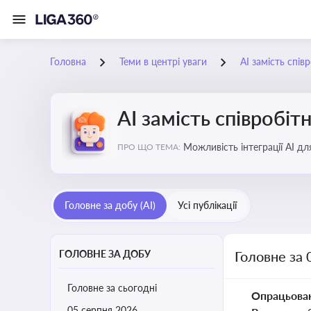
Головна
Теми в центрі уваги
АІ замість спів
АІ замість співробіт
Можливість інтеграції АІ д
ПРО ЩО ТЕМА:
ринку
Головне за добу (AI)
Усі публікації
ГОЛОВНЕ ЗА ДОБУ
Головне за 
Головне за сьогодні
Опрацьова
05 серпня 2026