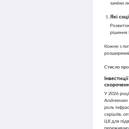
заміни л
Які соц
Розвиток
рішення 
Кожне з пи
розширений
Стисло про
Інвестиції
скорочення
У 2026 році
Andreessen 
роль інфра
серіалів, о
ШІ для під
переживают