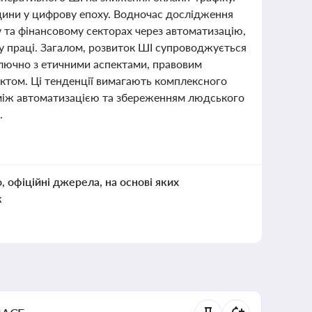
дини у цифрову епоху. Водночас дослідження
 та фінансовому секторах через автоматизацію,
ку праці. Загалом, розвиток ШІ супроводжується
лючно з етичними аспектами, правовим
ектом. Ці тенденції вимагають комплексного
 між автоматизацією та збереженням людського
.
о, офіційні джерела, на основі яких
к