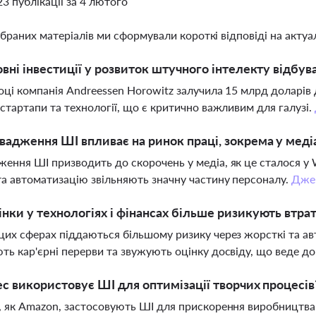
23 публікації за 4 лютого
ібраних матеріалів ми сформували короткі відповіді на актуал
овні інвестиції у розвиток штучного інтелекту відбув
оці компанія Andreessen Horowitz залучила 15 млрд доларів
 стартапи та технології, що є критично важливим для галузі.
вадження ШІ впливає на ринок праці, зокрема у меді
ення ШІ призводить до скорочень у медіа, як це сталося у 
та автоматизацію звільняють значну частину персоналу.
Дже
нки у технологіях і фінансах більше ризикують втра
цих сферах піддаються більшому ризику через жорсткі та ав
ть кар'єрні перерви та звужують оцінку досвіду, що веде до
ес використовує ШІ для оптимізації творчих процесів
, як Amazon, застосовують ШІ для прискорення виробництва ф