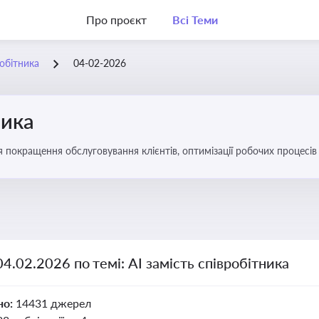
Про проєкт
Всі Теми
робітника
04-02-2026
ника
ля покращення обслуговування клієнтів, оптимізації робочих процес
04.02.2026 по темі: АІ замість співробітника
но:
14431 джерел