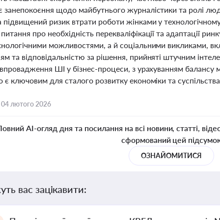
є занепокоєння щодо майбутнього журналістики та ролі лю
а підвищений ризик втрати роботи жінками у технологічному
питання про необхідність перекваліфікації та адаптації рин
хнологічними можливостями, а й соціальними викликами, вк
ям та відповідальністю за рішення, прийняті штучним інтел
 впровадження ШІ у бізнес-процеси, з урахуванням балансу
 є ключовим для сталого розвитку економіки та суспільства
,
04 лютого 2026
Повний AI-огляд дня та посилання на всі новини, статті, віде
сформований цей підсумо
ОЗНАЙОМИТИСЯ
уть вас зацікавити: