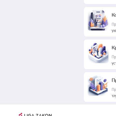
К
Пр
ух
К
Пр
ус
П
Пр
тл