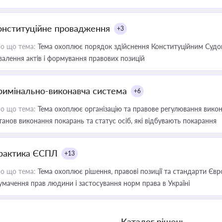
онституційне провадження
+3
о що тема:
Тема охоплює порядок здійснення Конституційним Судом
валення актів і формування правових позицій
римінально-виконавча система
+6
о що тема:
Тема охоплює організацію та правове регулювання викона
танов виконання покарань та статус осіб, які відбувають покарання
рактика ЄСПЛ
+13
о що тема:
Тема охоплює рішення, правові позиції та стандарти Євр
умачення прав людини і застосування норм права в Україні
Каталог рішень