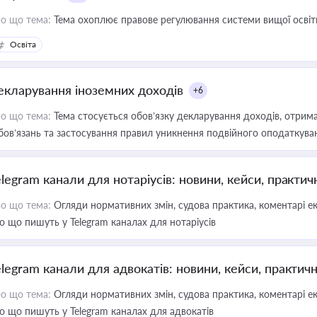
о що тема:
Тема охоплює правове регулювання системи вищої освіти, о
Освіта
екларування іноземних доходів
+6
о що тема:
Тема стосується обов’язку декларування доходів, отрим
бов’язань та застосування правил уникнення подвійного оподаткува
elegram канали для нотаріусів: новини, кейси, практич
о що тема:
Огляди нормативних змін, судова практика, коментарі екс
о що пишуть у Telegram каналах для нотаріусів
elegram канали для адвокатів: новини, кейси, практич
о що тема:
Огляди нормативних змін, судова практика, коментарі екс
о що пишуть у Telegram каналах для адвокатів