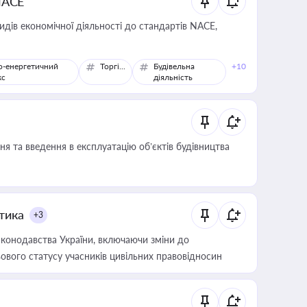
NACE
идів економічної діяльності до стандартів NACE,
о-енергетичний
Торгівля
Будівельна
+10
кс
діяльність
я та введення в експлуатацію об’єктів будівництва
итика
+3
конодавства України, включаючи зміни до
ового статусу учасників цивільних правовідносин