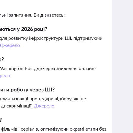
ьні запитання. Ви дізнаєтесь:
аються у 2026 році?
 для розвитку інфраструктури ШІ, підтримуючи
Джерело
а?
Washington Post, де через зниження онлайн-
рело
тити роботу через ШІ?
томатизовані процедури відбору, які не
 дискримінації.
Джерело
?
ільмів і серіалів, оптимізуючи окремі етапи без