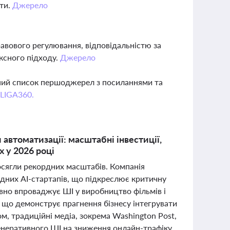
ати.
Джерело
авового регулювання, відповідальністю за
ксного підходу.
Джерело
вний список першоджерел з посиланнями та
 LIGA360.
 автоматизації: масштабні інвестиції,
х у 2026 році
досягли рекордних масштабів. Компанія
ідних AI-стартапів, що підкреслює критичну
ивно впроваджує ШІ у виробництво фільмів і
, що демонструє прагнення бізнесу інтегрувати
, традиційні медіа, зокрема Washington Post,
енеративного ШІ на зниження онлайн-трафіку.