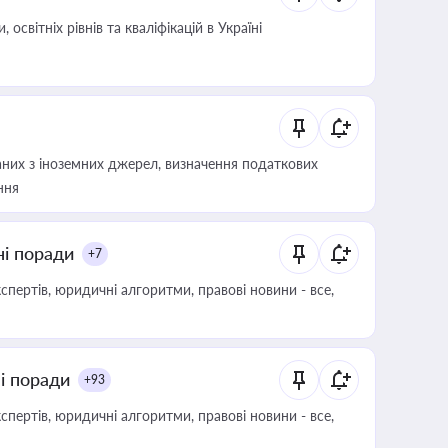
світніх рівнів та кваліфікацій в Україні
аних з іноземних джерел, визначення податкових
ння
ні поради
+7
пертів, юридичні алгоритми, правові новини - все,
ні поради
+93
пертів, юридичні алгоритми, правові новини - все,