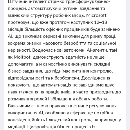
Штучний інтелект стрімко трансформує бізнес-
процеси, автоматизуючи рутинні завдання та
змінюючи структуру робочих місць. Microsoft
прогнозує, що вже протягом наступних 12–18
місяців більшість офісних працівників буде замінено
AI, що викликає серйозні виклики для ринку праці,
зокрема ризики масового безробіття та соціальної
нерівності. Водночас нові автономні AI-агенти, такі
як Moltbot, демонструють здатність не лише
допомагати, а й самостійно виконувати складні
бізнес-завдання, що піднімає питання контролю,
відповідальності та кібербезпеки. Дослідження
показують, що автоматизація не завжди зменшує
навантаження на працівників, а часто призводить до
розмивання ролей і збільшення обсягу роботи.
Важливим є також правове та етичне регулювання
використання AI, особливо у сферах, де потрібна
конфіденційність і людський контроль, наприклад, у
медіації. Цифровізація бізнес-процесів із