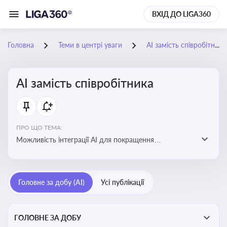
ВХІД ДО LIGA360
Головна
Теми в центрі уваги
АІ замість співробітника
АІ замість співробітника
ПРО ЩО ТЕМА:
Можливість інтеграції АІ для покращення
обслуговування клієнтів, оптимізації робочих процесів
і підвищення конкурентоспроможності на ринку
Головне за добу (AI)
Усі публікації
ГОЛОВНЕ ЗА ДОБУ