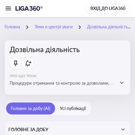
ВХІД ДО LIGA360
Головна
Теми в центрі уваги
Дозвільна діяльність
Дозвільна діяльність
ПРО ЩО ТЕМА:
Процедури отримання та контролю за дозволами,
необхідними для ведення бізнесу або виконання
певних видів робіт. Важливо слідкувати за змінами у
законодавстві, щоб уникнути порушень та
Головне за добу (AI)
Усі публікації
забезпечити відповідність вимогам регуляторних
органів
ГОЛОВНЕ ЗА ДОБУ