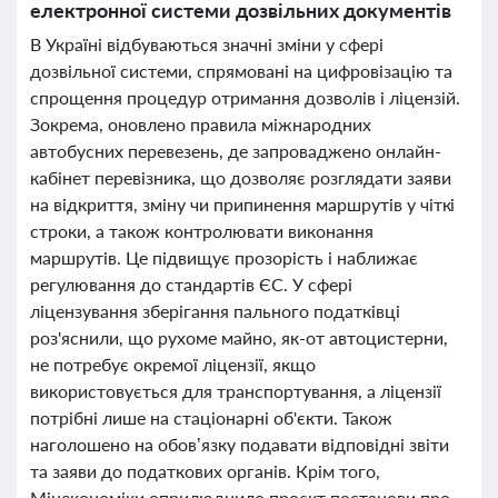
електронної системи дозвільних документів
В Україні відбуваються значні зміни у сфері
дозвільної системи, спрямовані на цифровізацію та
спрощення процедур отримання дозволів і ліцензій.
Зокрема, оновлено правила міжнародних
автобусних перевезень, де запроваджено онлайн-
кабінет перевізника, що дозволяє розглядати заяви
на відкриття, зміну чи припинення маршрутів у чіткі
строки, а також контролювати виконання
маршрутів. Це підвищує прозорість і наближає
регулювання до стандартів ЄС. У сфері
ліцензування зберігання пального податківці
роз'яснили, що рухоме майно, як-от автоцистерни,
не потребує окремої ліцензії, якщо
використовується для транспортування, а ліцензії
потрібні лише на стаціонарні об'єкти. Також
наголошено на обов’язку подавати відповідні звіти
та заяви до податкових органів. Крім того,
Мінекономіки оприлюднило проєкт постанови про