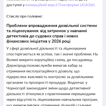
доступні у
комерційній версії Платформи LIGA360.
Стисло про головне:
Проблеми впровадження дозвільної системи
та ліцензування: від затримок у навчанні
детективів до судових справ і нових
фінансових ініціатив у 2026 році
У сфері дозвільної діяльності та ліцензування
спостерігаються як успіхи, так і значні проблеми. На
Волині викрито корупційну схему, де посадовець
Держпродспоживслужби вимагав хабар за
отримання експлуатаційного дозволу, що
підкреслює важливість контролю за дозвільними
органами та прозорості процедур. Водночас у
Чорногорії законодавчі зміни щодо детективної
діяльності зіткнулися з практичними перешкодами
через відсутність ліцензованих навчальних програм,
що унеможливлює отримання ліцензій і гальмує