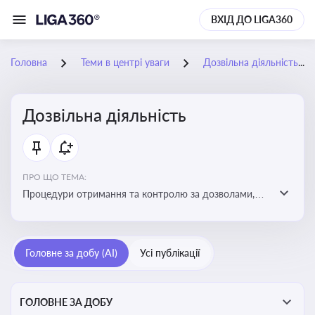
ВХІД ДО LIGA360
Головна
Теми в центрі уваги
Дозвільна діяльність
Дозвільна діяльність
ПРО ЩО ТЕМА:
Процедури отримання та контролю за дозволами,
необхідними для ведення бізнесу або виконання
певних видів робіт. Важливо слідкувати за змінами у
законодавстві, щоб уникнути порушень та
Головне за добу (AI)
Усі публікації
забезпечити відповідність вимогам регуляторних
органів
ГОЛОВНЕ ЗА ДОБУ