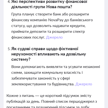
Які перспективи розвитку фінансової
діяльності групи Нова пошта?
Група планує створити банк або розширити
фінансову компанію NovaPay до банківського
статусу, що дозволить надавати кредити,
приймати депозити та розширити спектр
фінансових послуг.
Джерело
Як судові справи щодо фіктивної
нерухомості впливають на дозвільну
систему?
Вони допомагають виявляти та усувати незаконні
схеми, захищати комунальну власність і
забезпечувати законність у сфері
землекористування та будівництва.
Джерело
Кожне з питань — це короткий підсумок змісту
публікацій за день. Повний список першоджерел з
посиланнями та розширений підсумок за добу