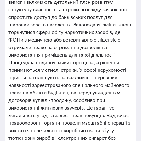
вимоги включають детальний план розвитку,
структуру власності та строки розгляду заявок, що
спростить доступ до банківських послуг для
широких верств населення. Законодавчі зміни також
торкнулися сфери обігу наркотичних засобів, де
ФОПи з медичною або ветеринарною ліцензією
отримали право на отримання дозволів на
використання приміщень для такої діяльності.
Процедура подання заяви спрощена, а рішення
приймаються у стислі строки. У сфері нерухомості
юристи наголошують на важливості перевірки
наявності зареєстрованого спеціального майнового
права на об'єкти будівництва перед укладенням
договорів купівлі-продажу, особливо при
використанні житлових ваучерів. Це гарантує
легальність угод та захист прав покупців. Водночас
правоохоронні органи провели масштабні операції з
викриття нелегального виробництва та збуту
тютюнових виробів і електронних сигарет без