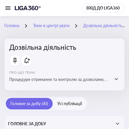
ВХІД ДО LIGA360
Головна
Теми в центрі уваги
Дозвільна діяльність
Дозвільна діяльність
ПРО ЩО ТЕМА:
Процедури отримання та контролю за дозволами,
необхідними для ведення бізнесу або виконання
певних видів робіт. Важливо слідкувати за змінами у
законодавстві, щоб уникнути порушень та
Головне за добу (AI)
Усі публікації
забезпечити відповідність вимогам регуляторних
органів
ГОЛОВНЕ ЗА ДОБУ