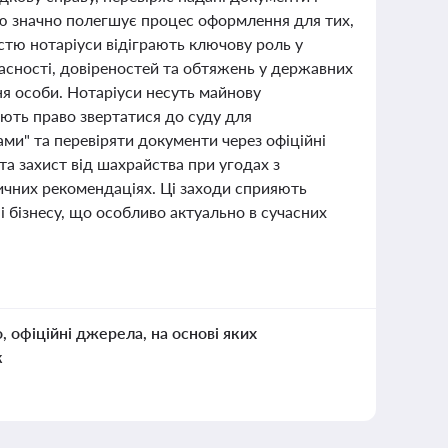
тю значно полегшує процес оформлення для тих,
істю нотаріуси відіграють ключову роль у
асності, довіреностей та обтяжень у державних
ня особи. Нотаріуси несуть майнову
мають право звертатися до суду для
ами" та перевіряти документи через офіційні
а захист від шахрайства при угодах з
тичних рекомендаціях. Ці заходи сприяють
і бізнесу, що особливо актуально в сучасних
о, офіційні джерела, на основі яких
к