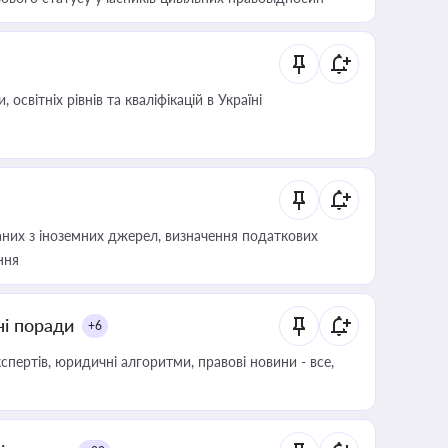
світніх рівнів та кваліфікацій в Україні
аних з іноземних джерел, визначення податкових
ння
ні поради
+6
пертів, юридичні алгоритми, правові новини - все,