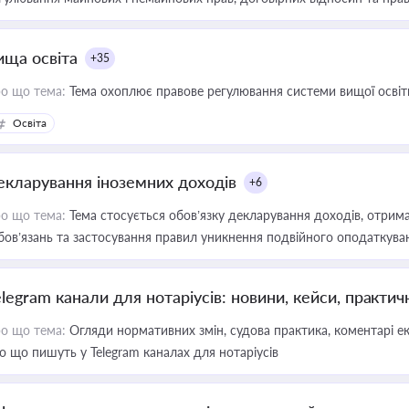
ища освіта
+35
о що тема:
Тема охоплює правове регулювання системи вищої освіти, о
Освіта
екларування іноземних доходів
+6
о що тема:
Тема стосується обов’язку декларування доходів, отрим
бов’язань та застосування правил уникнення подвійного оподаткува
elegram канали для нотаріусів: новини, кейси, практич
о що тема:
Огляди нормативних змін, судова практика, коментарі екс
о що пишуть у Telegram каналах для нотаріусів