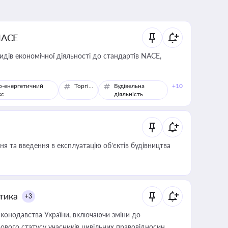
NACE
идів економічної діяльності до стандартів NACE,
о-енергетичний
Торгівля
Будівельна
+10
кс
діяльність
я та введення в експлуатацію об’єктів будівництва
итика
+3
конодавства України, включаючи зміни до
ового статусу учасників цивільних правовідносин