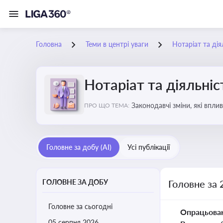
Головна
Теми в центрі уваги
Нотаріат та дія
Нотаріат та діяльніс
Законодавчі зміни, які впли
ПРО ЩО ТЕМА:
Головне за добу (AI)
Усі публікації
ГОЛОВНЕ ЗА ДОБУ
Головне за 
Головне за сьогодні
Опрацьова
05 серпня 2026