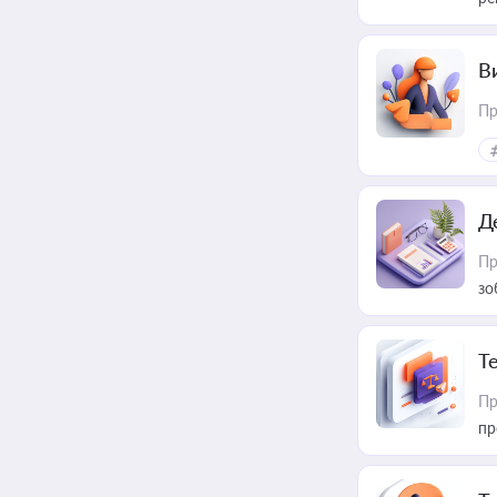
В
Пр
Д
Пр
зо
T
Пр
пр