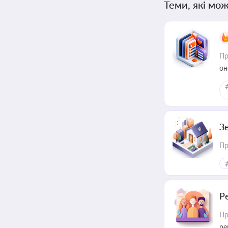
Теми, які мож
Пр
он
З
Пр
Р
Пр
ре