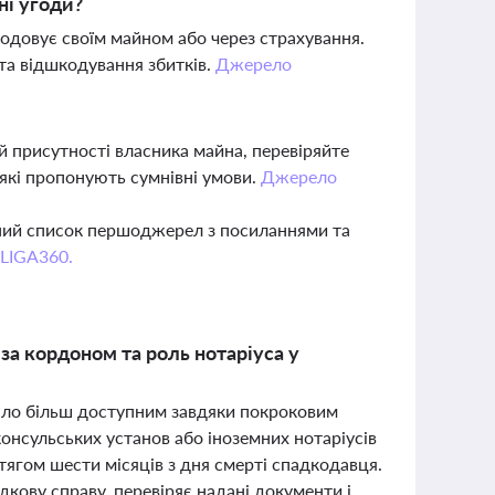
ні угоди?
кодовує своїм майном або через страхування.
та відшкодування збитків.
Джерело
ій присутності власника майна, перевіряйте
 які пропонують сумнівні умови.
Джерело
вний список першоджерел з посиланнями та
 LIGA360.
а кордоном та роль нотаріуса у
ало більш доступним завдяки покроковим
онсульських установ або іноземних нотаріусів
ягом шести місяців з дня смерті спадкодавця.
дкову справу, перевіряє надані документи і