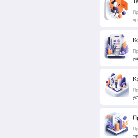
T
Пр
пр
К
Пр
ух
К
Пр
ус
П
Пр
тл