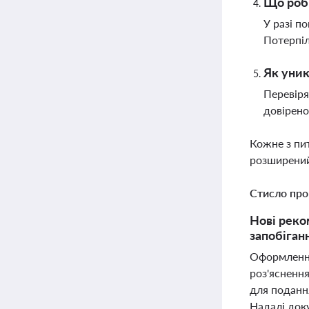
Що роби
У разі п
Потерпіл
Як уник
Перевіря
довірено
Кожне з пи
розширений
Стисло про
Нові реко
запобіган
Оформлення
роз'яснення
для поданн
Надалі доку