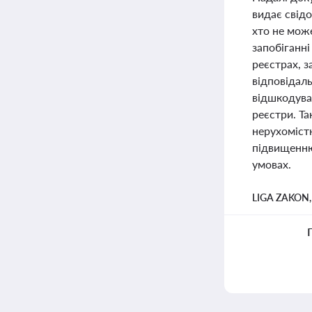
видає свід
хто не може
запобіганн
реєстрах, 
відповідаль
відшкодуван
реєстри. Т
нерухомістю
підвищенню 
умовах.
LIGA ZAKON