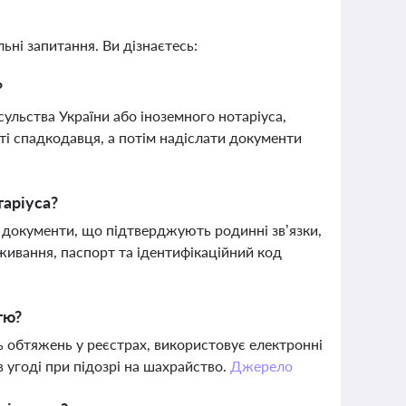
ьні запитання. Ви дізнаєтесь:
?
льства України або іноземного нотаріуса,
ті спадкодавця, а потім надіслати документи
таріуса?
 документи, що підтверджують родинні зв’язки,
оживання, паспорт та ідентифікаційний код
тю?
ть обтяжень у реєстрах, використовує електронні
в угоді при підозрі на шахрайство.
Джерело