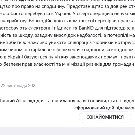
оцтво про право на спадщину. Представництво за довіреніс
 особисто перебувати в Україні. У сфері операцій з нерухом
і шахрайству. Вони здійснюють комплексні перевірки прав вл
застосовують електронні підписи та BankID для підтверджен
ність за шкоду, завдану внаслідок недбалості, а потерпілі 
ня збитків. Важливо уникати співпраці з "чорними нотаріус
аким чином, нотаріальне оформлення спадщини за кордоном т
 в Україні базуються на чітких законодавчих нормах і прак
безпеки прав власності та мінімізації ризиків для громадян 
,
22 листопада 2025
Повний AI-огляд дня та посилання на всі новини, статті, віде
сформований цей підсумо
ОЗНАЙОМИТИСЯ