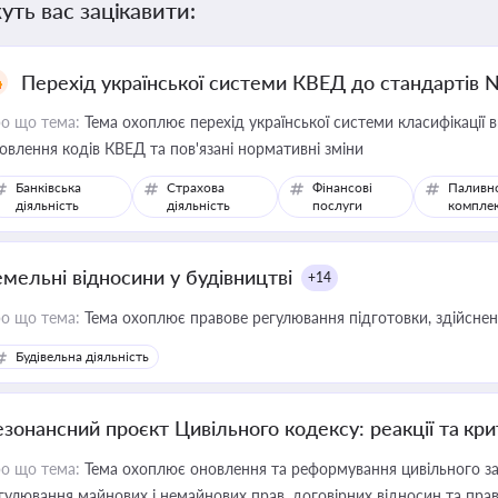
уть вас зацікавити:
Перехід української системи КВЕД до стандартів 
о що тема:
Тема охоплює перехід української системи класифікації в
овлення кодів КВЕД та пов'язані нормативні зміни
Банківська
Страхова
Фінансові
Паливн
діяльність
діяльність
послуги
компле
емельні відносини у будівництві
+14
о що тема:
Тема охоплює правове регулювання підготовки, здійсненн
Будівельна діяльність
езонансний проєкт Цивільного кодексу: реакції та кр
о що тема:
Тема охоплює оновлення та реформування цивільного за
гулювання майнових і немайнових прав, договірних відносин та прав