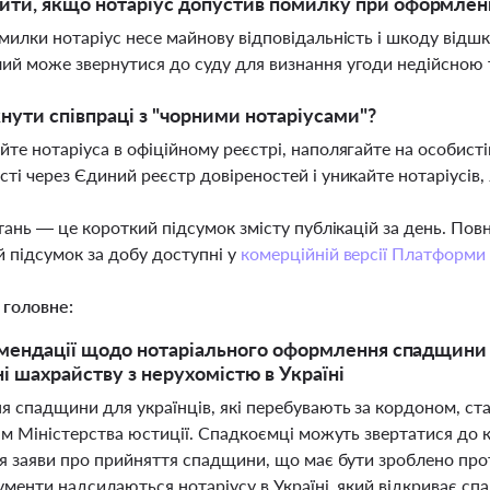
ти, якщо нотаріус допустив помилку при оформлен
омилки нотаріус несе майнову відповідальність і шкоду відш
ий може звернутися до суду для визнання угоди недійсною 
нути співпраці з "чорними нотаріусами"?
йте нотаріуса в офіційному реєстрі, наполягайте на особист
сті через Єдиний реєстр довіреностей і уникайте нотаріусів,
тань — це короткий підсумок змісту публікацій за день. По
 підсумок за добу доступні у
комерційній версії Платформи
 головне:
мендації щодо нотаріального оформлення спадщини з
ні шахрайству з нерухомістю в Україні
 спадщини для українців, які перебувають за кордоном, ст
м Міністерства юстиції. Спадкоємці можуть звертатися до к
я заяви про прийняття спадщини, що має бути зроблено прот
менти надсилаються нотаріусу в Україні, який відкриває спа