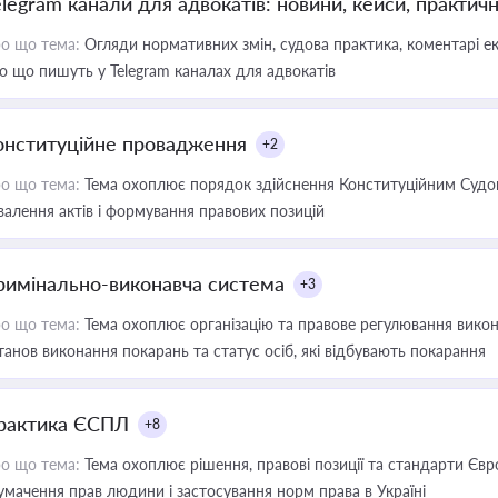
elegram канали для адвокатів: новини, кейси, практич
о що тема:
Огляди нормативних змін, судова практика, коментарі екс
о що пишуть у Telegram каналах для адвокатів
онституційне провадження
+2
о що тема:
Тема охоплює порядок здійснення Конституційним Судом
валення актів і формування правових позицій
римінально-виконавча система
+3
о що тема:
Тема охоплює організацію та правове регулювання викона
танов виконання покарань та статус осіб, які відбувають покарання
рактика ЄСПЛ
+8
о що тема:
Тема охоплює рішення, правові позиції та стандарти Євр
умачення прав людини і застосування норм права в Україні