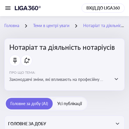
ВХІД ДО LIGA360
Головна
Теми в центрі уваги
Нотаріат та діяльність нотаріусів
Нотаріат та діяльність нотаріусів
ПРО ЩО ТЕМА:
Законодавчі зміни, які впливають на професійну
діяльність нотаріусів. Реальні кейси, які дозволяють
уникнути правових помилок
Головне за добу (AI)
Усі публікації
ГОЛОВНЕ ЗА ДОБУ