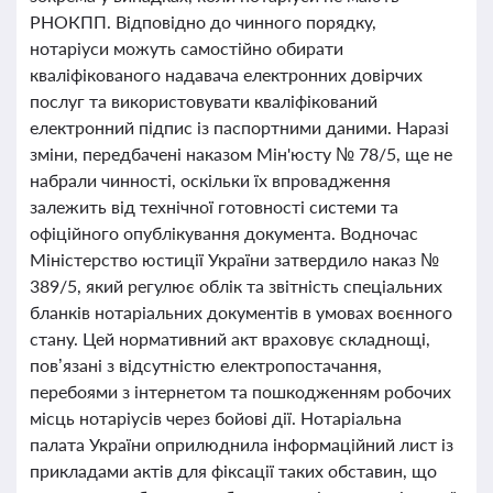
РНОКПП. Відповідно до чинного порядку,
нотаріуси можуть самостійно обирати
кваліфікованого надавача електронних довірчих
послуг та використовувати кваліфікований
електронний підпис із паспортними даними. Наразі
зміни, передбачені наказом Мін'юсту № 78/5, ще не
набрали чинності, оскільки їх впровадження
залежить від технічної готовності системи та
офіційного опублікування документа. Водночас
Міністерство юстиції України затвердило наказ №
389/5, який регулює облік та звітність спеціальних
бланків нотаріальних документів в умовах воєнного
стану. Цей нормативний акт враховує складнощі,
пов’язані з відсутністю електропостачання,
перебоями з інтернетом та пошкодженням робочих
місць нотаріусів через бойові дії. Нотаріальна
палата України оприлюднила інформаційний лист із
прикладами актів для фіксації таких обставин, що