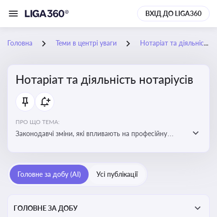
ВХІД ДО LIGA360
Головна
Теми в центрі уваги
Нотаріат та діяльність нотаріусів
Нотаріат та діяльність нотаріусів
ПРО ЩО ТЕМА:
Законодавчі зміни, які впливають на професійну
діяльність нотаріусів. Реальні кейси, які дозволяють
уникнути правових помилок
Головне за добу (AI)
Усі публікації
ГОЛОВНЕ ЗА ДОБУ