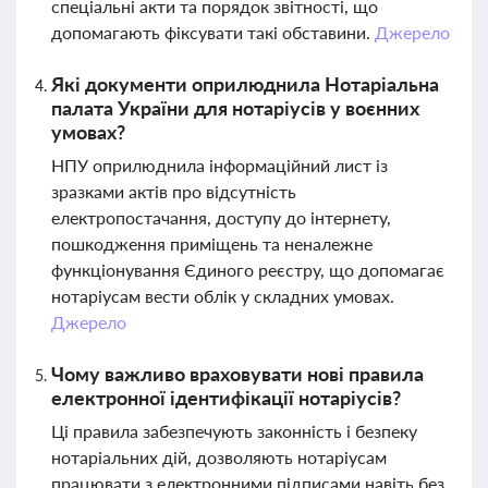
спеціальні акти та порядок звітності, що
допомагають фіксувати такі обставини.
Джерело
Які документи оприлюднила Нотаріальна
палата України для нотаріусів у воєнних
умовах?
НПУ оприлюднила інформаційний лист із
зразками актів про відсутність
електропостачання, доступу до інтернету,
пошкодження приміщень та неналежне
функціонування Єдиного реєстру, що допомагає
нотаріусам вести облік у складних умовах.
Джерело
Чому важливо враховувати нові правила
електронної ідентифікації нотаріусів?
Ці правила забезпечують законність і безпеку
нотаріальних дій, дозволяють нотаріусам
працювати з електронними підписами навіть без