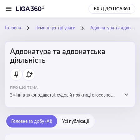
ВХІД ДО LIGA360
Головна
Теми в центрі уваги
Адвокатура та адвокатська діяльність
Адвокатура та адвокатська
діяльність
ПРО ЩО ТЕМА:
Зміни в законодавстві, судовій практиці стосовно
адвокатури. Новини, що стосуються прав адвокатів
та етики їхньої роботи
Головне за добу (AI)
Усі публікації