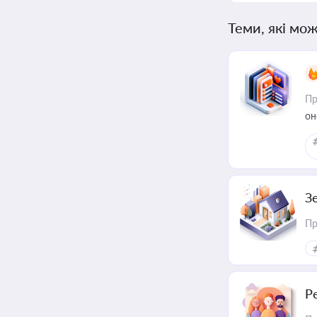
Теми, які мож
Пр
он
З
Пр
Р