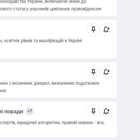
конодавства України, включаючи зміни до
ового статусу учасників цивільних правовідносин
світніх рівнів та кваліфікацій в Україні
аних з іноземних джерел, визначення податкових
ння
ні поради
+7
пертів, юридичні алгоритми, правові новини - все,