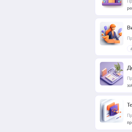
Пр
ре
В
Пр
Д
Пр
зо
T
Пр
пр