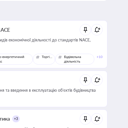
NACE
идів економічної діяльності до стандартів NACE,
о-енергетичний
Торгівля
Будівельна
+10
кс
діяльність
я та введення в експлуатацію об’єктів будівництва
итика
+3