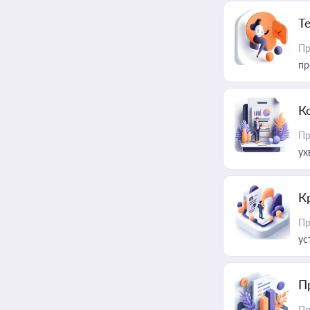
T
Пр
пр
К
Пр
ух
К
Пр
ус
П
Пр