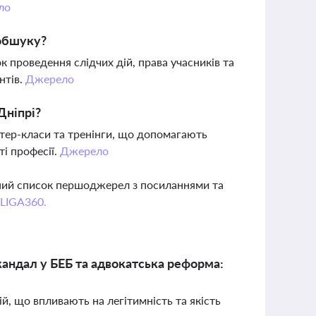
ло
 обшуку?
 проведення слідчих дій, права учасників та
нтів.
Джерело
Дніпрі?
стер-класи та тренінги, що допомагають
і професії.
Джерело
вний список першоджерел з посиланнями та
 LIGA360.
кандал у БЕБ та адвокатська реформа:
й, що впливають на легітимність та якість