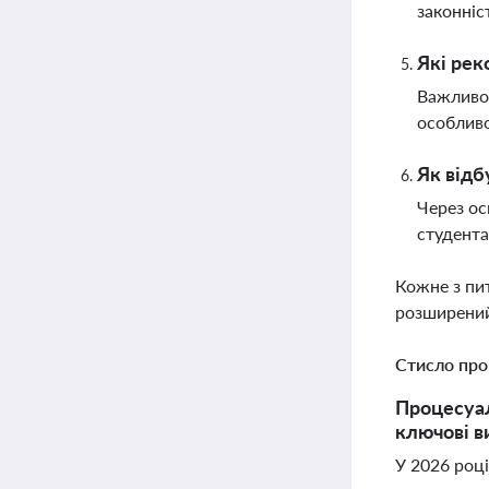
законніс
Які рек
Важливо 
особливо
Як відб
Через ос
студента
Кожне з пи
розширений
Стисло про
Процесуал
ключові в
У 2026 році