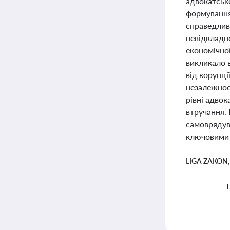
адвокатськ
формування 
справедлив
невідкладн
економічної
викликало в
від корупц
незалежнос
рівні адвок
втручання. 
самоврядува
ключовими 
LIGA ZAKON