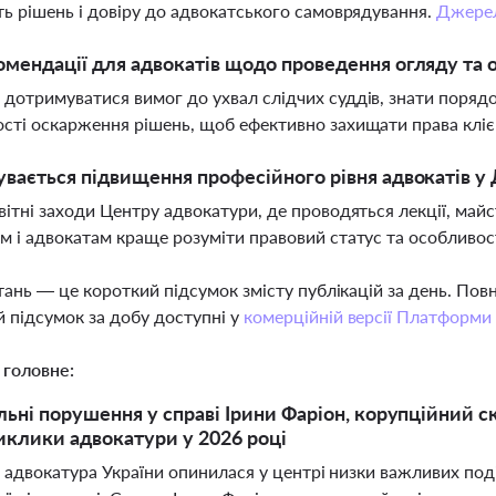
ть рішень і довіру до адвокатського самоврядування.
Джере
омендації для адвокатів щодо проведення огляду та
дотримуватися вимог до ухвал слідчих суддів, знати порядок
сті оскарження рішень, щоб ефективно захищати права кліє
увається підвищення професійного рівня адвокатів у 
вітні заходи Центру адвокатури, де проводяться лекції, май
м і адвокатам краще розуміти правовий статус та особливост
тань — це короткий підсумок змісту публікацій за день. По
 підсумок за добу доступні у
комерційній версії Платформи
 головне:
ьні порушення у справі Ірини Фаріон, корупційний с
иклики адвокатури у 2026 році
 адвокатура України опинилася у центрі низки важливих поді