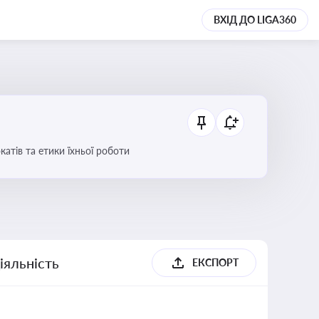
ВХІД ДО LIGA360
атів та етики їхньої роботи
іяльність
ЕКСПОРТ