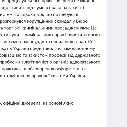
ння процесуального права, зокрема незаконне
що ставить під сумнів право на захист і
системі та адвокатурі, що потребують
 розгорнувся корупційний скандал у Бюро
і та торгівлі кримінальними провадженнями. Це
ести аудит кримінальних справ і очистити орган
я системи правосуддя та посилення гарантій
вокатів України представила на міжнародному
фровізацією та захистом професії від державного
 проблеми з легітимністю органів адвокатського
ва практика та обговорення реформ стають
 та зміцнення правової системи України.
о, офіційні джерела, на основі яких
к