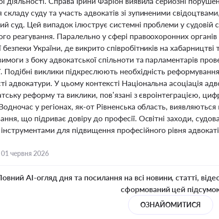
ої діяльності. Справа Ірини Фаріон виявила серйозні поруше
складу суду та участь адвокатів зі зупиненими свідоцтвами, 
ий суд. Цей випадок ілюструє системні проблеми у судовій 
ого реагування. Паралельно у сфері правоохоронних органів
 безпеки України, де викрито співробітників на хабарництв
имоги з боку адвокатської спільноти та парламентарів пров
ії. Подібні виклики підкреслюють необхідність реформуванн
ті адвокатури. У цьому контексті Національна асоціація ад
атську реформу та виклики, пов’язані з євроінтеграцією, ци
Водночас у регіонах, як-от Рівненська область, виявляються
ння, що підриває довіру до професії. Освітні заходи, судо
інструментами для підвищення професійного рівня адвокатів
,
01 червня 2026
Повний AI-огляд дня та посилання на всі новини, статті, віде
сформований цей підсумо
ОЗНАЙОМИТИСЯ