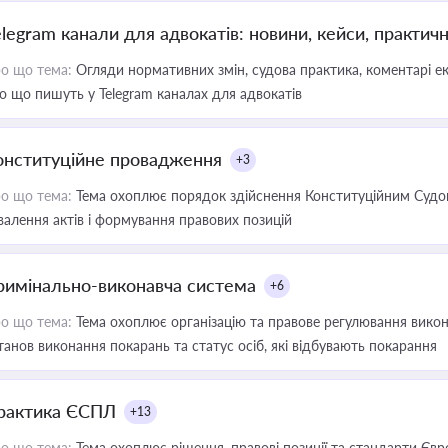
elegram канали для адвокатів: новини, кейси, практич
о що тема:
Огляди нормативних змін, судова практика, коментарі екс
о що пишуть у Telegram каналах для адвокатів
онституційне провадження
+3
о що тема:
Тема охоплює порядок здійснення Конституційним Судом
валення актів і формування правових позицій
римінально-виконавча система
+6
о що тема:
Тема охоплює організацію та правове регулювання викона
танов виконання покарань та статус осіб, які відбувають покарання
рактика ЄСПЛ
+13
о що тема:
Тема охоплює рішення, правові позиції та стандарти Євр