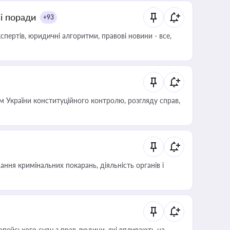
ні поради
+93
пертів, юридичні алгоритми, правові новини - все,
 України конституційного контролю, розгляду справ,
ння кримінальних покарань, діяльність органів і
опейського суду з прав людини, які впливають на