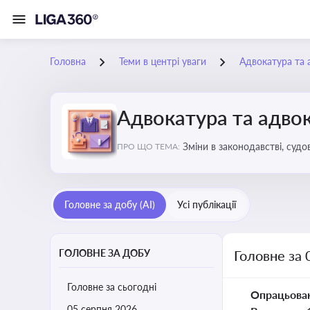
Головна
Теми в центрі уваги
Адвокатура та 
Адвокатура та адвок
Зміни в законодавстві, судо
ПРО ЩО ТЕМА:
Головне за добу (AI)
Усі публікації
ГОЛОВНЕ ЗА ДОБУ
Головне за 
Головне за сьогодні
Опрацьова
05 серпня 2026