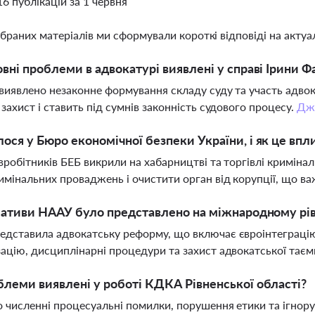
16 публікацій за 1 червня
ібраних матеріалів ми сформували короткі відповіді на актуал
овні проблеми в адвокатурі виявлені у справі Ірини Ф
 виявлено незаконне формування складу суду та участь адво
 захист і ставить під сумнів законність судового процесу.
Дж
ося у Бюро економічної безпеки України, і як це впл
вробітників БЕБ викрили на хабарництві та торгівлі кримін
имінальних проваджень і очистити орган від корупції, що в
ціативи НААУ було представлено на міжнародному рів
дставила адвокатську реформу, що включає євроінтеграцію
ацію, дисциплінарні процедури та захист адвокатської таєм
блеми виявлені у роботі КДКА Рівненської області?
 численні процесуальні помилки, порушення етики та ігнорув