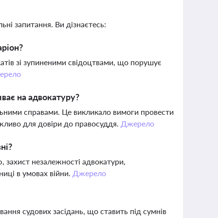
ьні запитання. Ви дізнаєтесь:
аріон?
катів зі зупиненими свідоцтвами, що порушує
ерело
иває на адвокатуру?
альними справами. Це викликало вимоги провести
ажливо для довіри до правосуддя.
Джерело
ні?
, захист незалежності адвокатури,
ниці в умовах війни.
Джерело
ання судових засідань, що ставить під сумнів