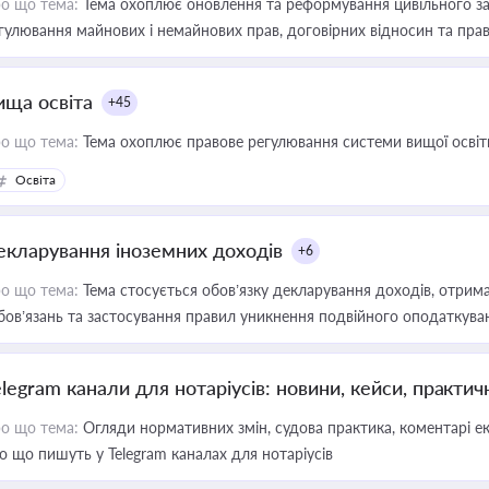
о що тема:
Тема охоплює оновлення та реформування цивільного за
гулювання майнових і немайнових прав, договірних відносин та прав
ища освіта
+45
о що тема:
Тема охоплює правове регулювання системи вищої освіти, о
Освіта
екларування іноземних доходів
+6
о що тема:
Тема стосується обов’язку декларування доходів, отрим
бов’язань та застосування правил уникнення подвійного оподаткува
elegram канали для нотаріусів: новини, кейси, практич
о що тема:
Огляди нормативних змін, судова практика, коментарі екс
о що пишуть у Telegram каналах для нотаріусів