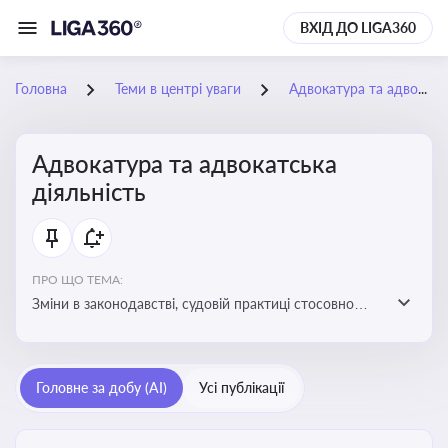
ВХІД ДО LIGA360
Головна
Теми в центрі уваги
Адвокатура та адвокатська діяльність
Адвокатура та адвокатська
діяльність
ПРО ЩО ТЕМА:
Зміни в законодавстві, судовій практиці стосовно
адвокатури. Новини, що стосуються прав адвокатів
та етики їхньої роботи
Головне за добу (AI)
Усі публікації