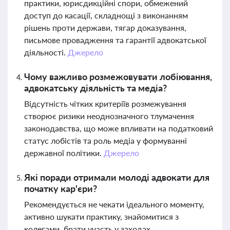
практики, юрисдикційні спори, обмежений
доступ до касації, складнощі з виконанням
рішень проти держави, тягар доказування,
письмове провадження та гарантії адвокатської
діяльності.
Джерело
Чому важливо розмежовувати лобіювання,
адвокатську діяльність та медіа?
Відсутність чітких критеріїв розмежування
створює ризики неоднозначного тлумачення
законодавства, що може впливати на податковий
статус лобістів та роль медіа у формуванні
державної політики.
Джерело
Які поради отримали молоді адвокати для
початку кар'єри?
Рекомендується не чекати ідеального моменту,
активно шукати практику, знайомитися з
колегами, брати участь у заходах,