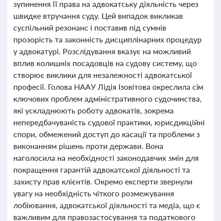
зупинення її права на адвокатську діяльність через
швидке втручання суду. Цей випадок викликав
суспільний резонанс і поставив під сумнів
прозорість та законність дисциплінарних процедур
у адвокатурі. Розслідування вказує на можливий
вплив колишніх посадовців на судову систему, що
створює виклики для незалежності адвокатської
професії. Голова НААУ Лідія Ізовітова окреслила сім
ключових проблем адміністративного судочинства,
які ускладнюють роботу адвокатів, зокрема
непередбачуваність судової практики, юрисдикційні
спори, обмежений доступ до касації та проблеми з
виконанням рішень проти держави. Вона
наголосила на необхідності законодавчих змін для
покращення гарантій адвокатської діяльності та
захисту прав клієнтів. Окремо експерти звернули
увагу на необхідність чіткого розмежування
лобіювання, адвокатської діяльності та медіа, що є
важливим для правозастосування та податкового