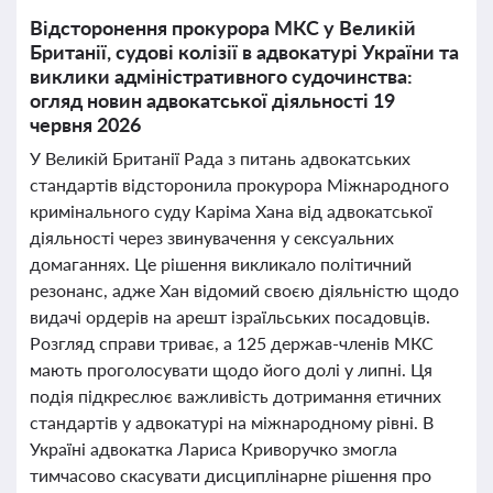
Відсторонення прокурора МКС у Великій
Британії, судові колізії в адвокатурі України та
виклики адміністративного судочинства:
огляд новин адвокатської діяльності 19
червня 2026
У Великій Британії Рада з питань адвокатських
стандартів відсторонила прокурора Міжнародного
кримінального суду Каріма Хана від адвокатської
діяльності через звинувачення у сексуальних
домаганнях. Це рішення викликало політичний
резонанс, адже Хан відомий своєю діяльністю щодо
видачі ордерів на арешт ізраїльських посадовців.
Розгляд справи триває, а 125 держав-членів МКС
мають проголосувати щодо його долі у липні. Ця
подія підкреслює важливість дотримання етичних
стандартів у адвокатурі на міжнародному рівні. В
Україні адвокатка Лариса Криворучко змогла
тимчасово скасувати дисциплінарне рішення про