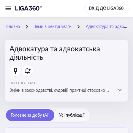
ВХІД ДО LIGA360
Головна
Теми в центрі уваги
Адвокатура та адвокатська діяльність
Адвокатура та адвокатська
діяльність
ПРО ЩО ТЕМА:
Зміни в законодавстві, судовій практиці стосовно
адвокатури. Новини, що стосуються прав адвокатів
та етики їхньої роботи
Головне за добу (AI)
Усі публікації