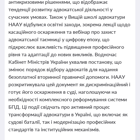
антикризовими рішеннями, що відображає
тенденції розвитку адвокатської діяльності у
сучасних умовах. Також у Вищій школі адвокатури
НААУ відбулися освітні заходи, зокрема лекції щодо
касаційного оскарження та вебінар про захист
адвокатської таємниці у цифрову епоху, що
підкреслює важливість підвищення професійного
рівня та адаптації до нових викликів. Водночас
Кабінет Міністрів України ухвалив постанову, що
змінює порядок відбору адвокатів для надання
безоплатної вторинної правничої допомоги. НААУ
розкритикувала цей документ як дискримінаційний і
готує його оскарження в суді, наголошуючи на
необхідності комплексного реформування системи
БПД. Ці події свідчать про активний процес
трансформації адвокатури в Україні, що включає як
судові баталії, так і модернізацію професійних
стандартів та інституційних механізмів.