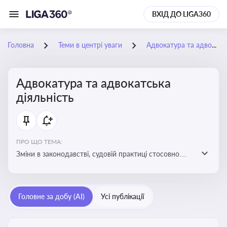
ВХІД ДО LIGA360
Головна
Теми в центрі уваги
Адвокатура та адвокатська діяльність
Адвокатура та адвокатська
діяльність
ПРО ЩО ТЕМА:
Зміни в законодавстві, судовій практиці стосовно
адвокатури. Новини, що стосуються прав адвокатів
та етики їхньої роботи
Головне за добу (AI)
Усі публікації