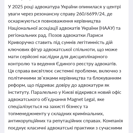
У 2025 році адвокатура України опинилася у центрі
уваги через резонансну справу 260/6699/24, де
оскаржуються повноваження керівництва
Національної асоціації адвокатів України (НААУ) та
регіональних рад. Позов адвокатки Лариси
Криворучко ставить під сумнів легітимність дій
ключових фігур адвокатської спільноти, що може
мати серйозні наслідки для дисциплінарного
контролю та ведення Єдиного реєстру адвокатів.
Ця справа висвітлює системні проблеми, включно з
політичними зв’язками керівництва та блокуванням
реформ, що підриває довіру до адвокатури як
інституту. Паралельно у Києві відкрився новий офіс
адвокатського об’єднання Magnet Legal, яке
спеціалізується на захисті бізнесу та
топменеджменту у складних кримінальних,
антикорупційних та репутаційних справах. Компанія
поєднує класичні адвокатські практики з сучасними