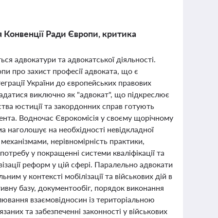
 Конвенції Ради Європи, критика
ься адвокатури та адвокатської діяльності.
и про захист професії адвоката, що є
еграції України до європейських правових
кладатися виключно як "адвокат", що підкреслює
рства юстиції та закордонних справ готують
мента. Водночас Єврокомісія у своєму щорічному
ма наголошує на необхідності невідкладної
механізмами, нерівномірність практики,
потребу у покращенні системи кваліфікації та
ізації реформ у цій сфері. Паралельно адвокати
ним у контексті мобілізації та військових дій в
тивну базу, документообіг, порядок виконання
лювання взаємовідносин із територіальною
язаних та забезпеченні законності у військових