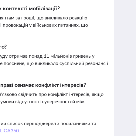
у контексті мобілізації?
илянтам за гроші, що викликало реакцію
і провокацій у військових питаннях, що
го?
уду отримав понад 11 мільйонів гривень у
не пояснене, що викликало суспільний резонанс і
праві означає конфлікт інтересів?
в'язково свідчить про конфлікт інтересів, якщо
 умови відсутності суперечностей між
вний список першоджерел з посиланнями та
 LIGA360.