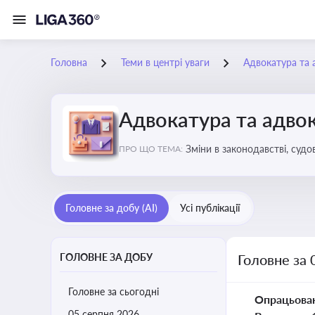
Головна
Теми в центрі уваги
Адвокатура та 
Адвокатура та адвок
Зміни в законодавстві, судо
ПРО ЩО ТЕМА:
Головне за добу (AI)
Усі публікації
ГОЛОВНЕ ЗА ДОБУ
Головне за 
Головне за сьогодні
Опрацьова
05 серпня 2026