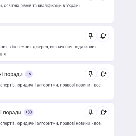
світніх рівнів та кваліфікацій в Україні
аних з іноземних джерел, визначення податкових
ння
ні поради
+6
пертів, юридичні алгоритми, правові новини - все,
ні поради
+80
пертів, юридичні алгоритми, правові новини - все,