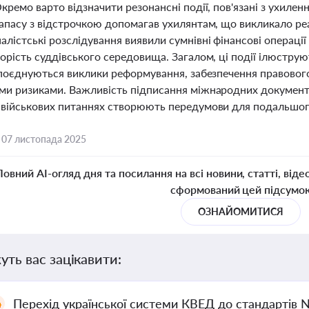
кремо варто відзначити резонансні події, пов'язані з ухиленн
запасу з відстрочкою допомагав ухилянтам, що викликало ре
лістські розслідування виявили сумнівні фінансові операції
орість суддівського середовища. Загалом, ці події ілюстру
 поєднуються виклики реформування, забезпечення правового
ми ризиками. Важливість підписання міжнародних документі
 військових питаннях створюють передумови для подальшого 
,
07 листопада 2025
Повний AI-огляд дня та посилання на всі новини, статті, віде
сформований цей підсумо
ОЗНАЙОМИТИСЯ
уть вас зацікавити:
Перехід української системи КВЕД до стандартів 