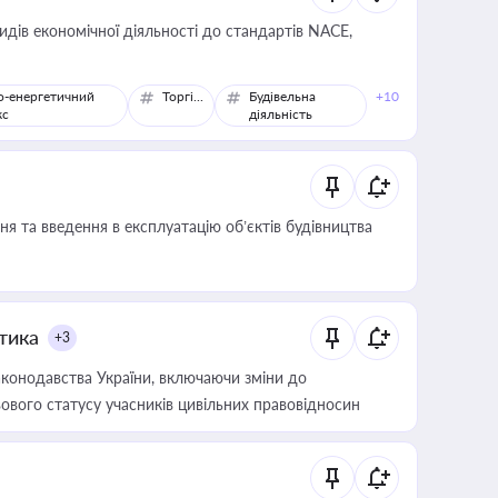
идів економічної діяльності до стандартів NACE,
о-енергетичний
Торгівля
Будівельна
+10
кс
діяльність
я та введення в експлуатацію об’єктів будівництва
итика
+3
конодавства України, включаючи зміни до
ового статусу учасників цивільних правовідносин