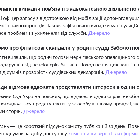
онансні випадки пов'язані з адвокатською діяльністю 
і офіцер запасу з відстрочкою від мобілізації допомагав ух
их і правоохоронців. Також зафіксовано випадки маніпуляцій 
ює проблеми з ухиленням від служби.
Джерело
мо про фінансові скандали у родині судді Заболотно
ти виявили, що родич голови Чернігівського апеляційного с
подарунків від пенсіонерів-батьків. Походження цих коштів 
під сумнів прозорість суддівських декларацій.
Джерело
ди відмова адвоката представляти інтереси в одній с
овний Суд України пояснив, що відмова в одній справі не обо
погоджується представляти ту ж особу в іншому процесі, за
ми сторін.
Джерело
тань — це короткий підсумок змісту публікацій за день. По
 підсумок за добу доступні у
комерційній версії Платформи