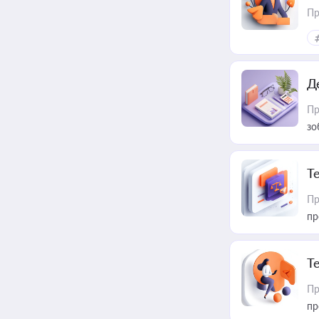
Пр
Д
Пр
зо
T
Пр
пр
T
Пр
пр