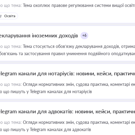
о що тема:
Тема охоплює правове регулювання системи вищої освіти, о
Освіта
екларування іноземних доходів
+6
о що тема:
Тема стосується обов’язку декларування доходів, отрим
бов’язань та застосування правил уникнення подвійного оподаткува
elegram канали для нотаріусів: новини, кейси, практич
о що тема:
Огляди нормативних змін, судова практика, коментарі екс
о що пишуть у Telegram каналах для нотаріусів
elegram канали для адвокатів: новини, кейси, практич
о що тема:
Огляди нормативних змін, судова практика, коментарі екс
о що пишуть у Telegram каналах для адвокатів