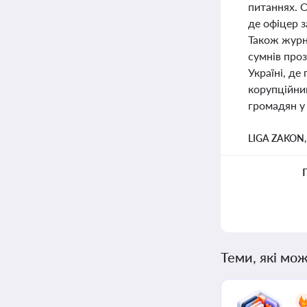
питаннях. О
де офіцер 
Також журна
сумнів проз
Україні, де
корупційни
громадян у
LIGA ZAKON
Теми, які мож