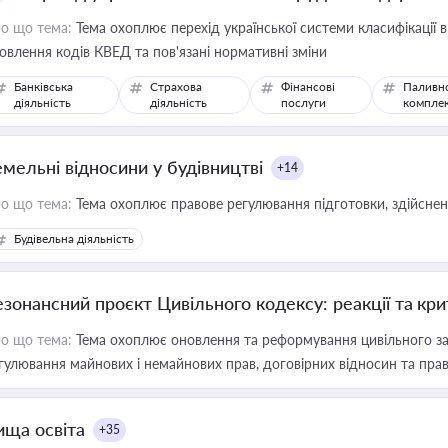
о що тема:
Тема охоплює перехід української системи класифікації в
овлення кодів КВЕД та пов'язані нормативні зміни
Банківська
Страхова
Фінансові
Паливн
діяльність
діяльність
послуги
компле
емельні відносини у будівництві
+14
о що тема:
Тема охоплює правове регулювання підготовки, здійсненн
Будівельна діяльність
езонансний проєкт Цивільного кодексу: реакції та кр
о що тема:
Тема охоплює оновлення та реформування цивільного за
гулювання майнових і немайнових прав, договірних відносин та прав
ища освіта
+35