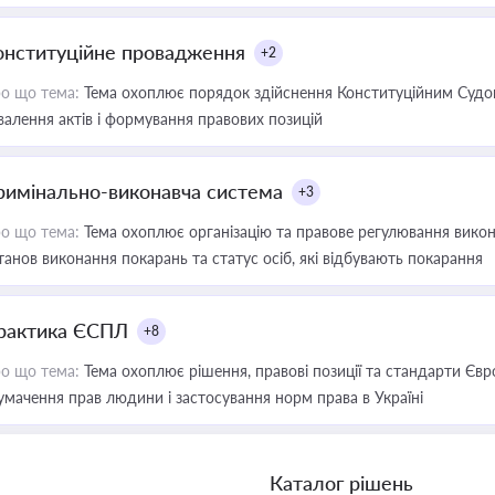
онституційне провадження
+2
о що тема:
Тема охоплює порядок здійснення Конституційним Судом
валення актів і формування правових позицій
римінально-виконавча система
+3
о що тема:
Тема охоплює організацію та правове регулювання викона
танов виконання покарань та статус осіб, які відбувають покарання
рактика ЄСПЛ
+8
о що тема:
Тема охоплює рішення, правові позиції та стандарти Євр
умачення прав людини і застосування норм права в Україні
Каталог рішень