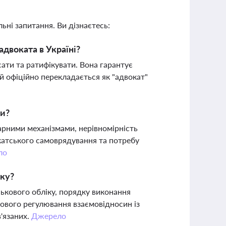
ьні запитання. Ви дізнаєтесь:
адвоката в Україні?
ати та ратифікувати. Вона гарантує
ій офіційно перекладається як "адвокат"
ни?
арними механізмами, нерівномірність
окатського самоврядування та потребу
ло
іку?
ькового обліку, порядку виконання
ового регулювання взаємовідносин із
'язаних.
Джерело