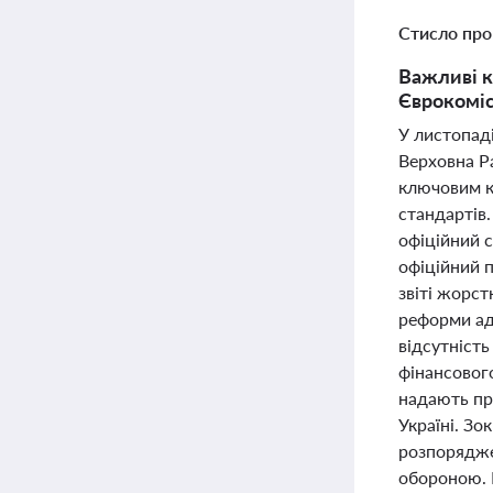
Стисло про
Важливі к
Єврокоміс
У листопаді
Верховна Р
ключовим к
стандартів.
офіційний с
офіційний 
звіті жорст
реформи ад
відсутність
фінансового
надають пра
Україні. Зо
розпорядже
обороною. Ц