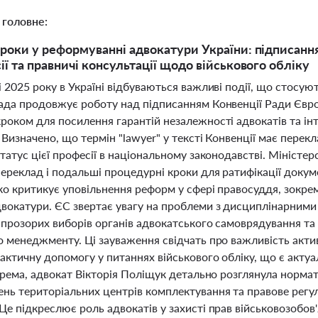
 головне:
роки у реформуванні адвокатури України: підписання
ії та правничі консультації щодо військового обліку
 2025 року в Україні відбуваються важливі події, що стосуют
ада продовжує роботу над підписанням Конвенції Ради Європ
роком для посилення гарантій незалежності адвокатів та інт
 Визначено, що термін "lawyer" у тексті Конвенції має пере
татус цієї професії в національному законодавстві. Міністе
переклад і подальші процедурні кроки для ратифікації доку
ко критикує уповільнення реформ у сфері правосуддя, зокре
вокатури. ЄС звертає увагу на проблеми з дисциплінарними 
 прозорих виборів органів адвокатського самоврядування та 
 менеджменту. Ці зауваження свідчать про важливість актив
ктичну допомогу у питаннях військового обліку, що є актуаль
крема, адвокат Вікторія Поліщук детально розглянула норма
нь територіальних центрів комплектування та правове регу
е підкреслює роль адвокатів у захисті прав військовозобов'