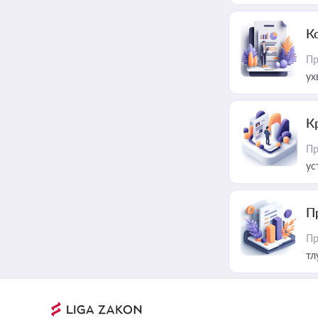
К
Пр
ух
К
Пр
ус
П
Пр
тл