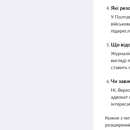
Які рез
У Полтав
військов
підкресл
Що відо
Журналіс
вигляді 
ставить 
Чи завж
Ні, Верх
адвокат 
інтереса
Кожне з пи
розширений