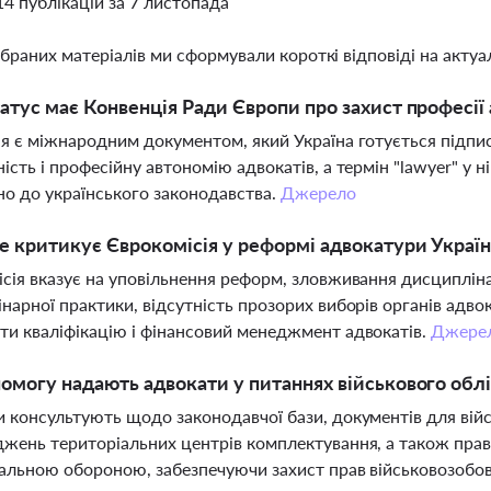
14 публікацій за 7 листопада
ібраних матеріалів ми сформували короткі відповіді на актуал
атус має Конвенція Ради Європи про захист професії 
я є міжнародним документом, який Україна готується підпис
ість і професійну автономію адвокатів, а термін "lawyer" у н
но до українського законодавства.
Джерело
 критикує Єврокомісія у реформі адвокатури Украї
сія вказує на уповільнення реформ, зловживання дисциплін
нарної практики, відсутність прозорих виборів органів адв
и кваліфікацію і фінансовий менеджмент адвокатів.
Джере
омогу надають адвокати у питаннях військового обл
 консультують щодо законодавчої бази, документів для війс
жень територіальних центрів комплектування, а також прав
альною обороною, забезпечуючи захист прав військовозобов