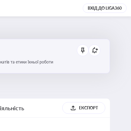
ВХІД ДО LIGA360
атів та етики їхньої роботи
іяльність
ЕКСПОРТ