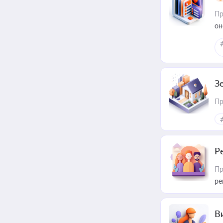
Пр
он
З
Пр
Р
Пр
ре
В