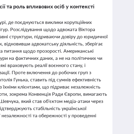
ії та роль впливових осіб у контексті
турі, де поєднуються виклики корупційних
ігур. Розслідування щодо адвоката Віктора
вні структури, підриваючи довіру до юридичної
, відновивши адвокатську діяльність, зберігає
та питання щодо прозорості. Американські
ри на фактичних даних, а не на політичних чи
і враховують реалії воєнного стану, і
ації. Проте включення до робочих груп з
олія Гунька, ставить під сумнів ефективність
з їхніми клієнтами, що підриває незалежність
арти, зокрема Конвенція Ради Європи, вимагають
 Шевчука, який став об'єктом медіа-атаки через
ідтверджують стабільність української
 незалежності та обережності у проведенні