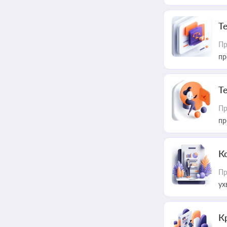
T
Пр
пр
T
Пр
пр
К
Пр
ух
К