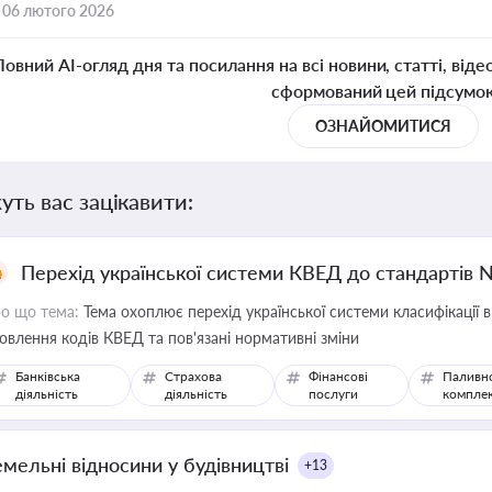
,
06 лютого 2026
Повний AI-огляд дня та посилання на всі новини, статті, віде
сформований цей підсумо
ОЗНАЙОМИТИСЯ
уть вас зацікавити:
Перехід української системи КВЕД до стандартів 
о що тема:
Тема охоплює перехід української системи класифікації в
овлення кодів КВЕД та пов'язані нормативні зміни
Банківська
Страхова
Фінансові
Паливн
діяльність
діяльність
послуги
компле
емельні відносини у будівництві
+13