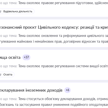
о що тема:
Тема охоплює правове регулювання підготовки, здійсненн
Будівельна діяльність
езонансний проєкт Цивільного кодексу: реакції та кр
о що тема:
Тема охоплює оновлення та реформування цивільного за
гулювання майнових і немайнових прав, договірних відносин та прав
ища освіта
+37
о що тема:
Тема охоплює правове регулювання системи вищої освіти, о
Освіта
екларування іноземних доходів
+6
о що тема:
Тема стосується обов’язку декларування доходів, отрим
бов’язань та застосування правил уникнення подвійного оподаткува