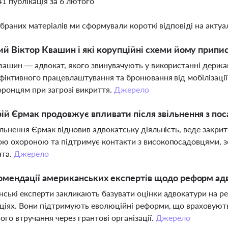
41 публікація за 6 лютого
ібраних матеріалів ми сформували короткі відповіді на актуал
ий Віктор Квашин і які корупційні схеми йому припи
вашин — адвокат, якого звинувачують у використанні держа
фіктивного працевлаштування та бронювання від мобілізації 
ронцям при загрозі викриття.
Джерело
ій Єрмак продовжує впливати після звільнення з по
ільнення Єрмак відновив адвокатську діяльність, веде закрит
ю охороною та підтримує контакти з високопосадовцями, 
нта.
Джерело
омендації американських експертів щодо реформ адв
ські експерти закликають базувати оцінки адвокатури на реа
ціях. Вони підтримують еволюційні реформи, що враховують в
ого втручання через грантові організації.
Джерело