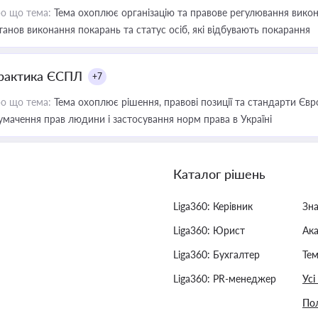
о що тема:
Тема охоплює організацію та правове регулювання викона
танов виконання покарань та статус осіб, які відбувають покарання
рактика ЄСПЛ
+7
о що тема:
Тема охоплює рішення, правові позиції та стандарти Євр
умачення прав людини і застосування норм права в Україні
Каталог рішень
Liga360: Керівник
Зн
Liga360: Юрист
Ак
Liga360: Бухгалтер
Тем
Liga360: PR-менеджер
Усі
Пол