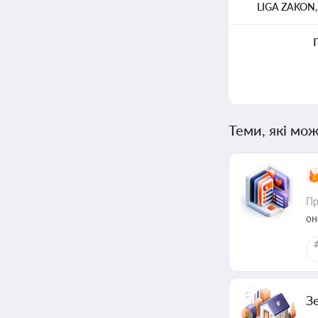
LIGA ZAKON
Теми, які мож
Пр
он
З