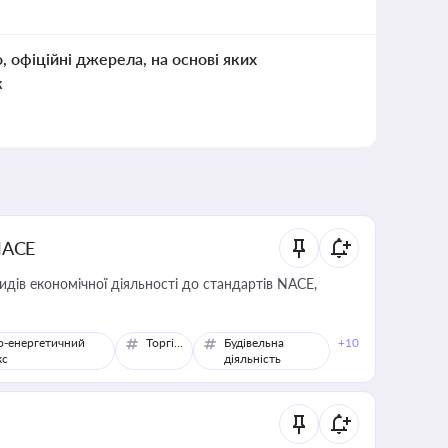
о, офіційні джерела, на основі яких
к
NACE
идів економічної діяльності до стандартів NACE,
о-енергетичний
Торгівля
Будівельна
+10
кс
діяльність