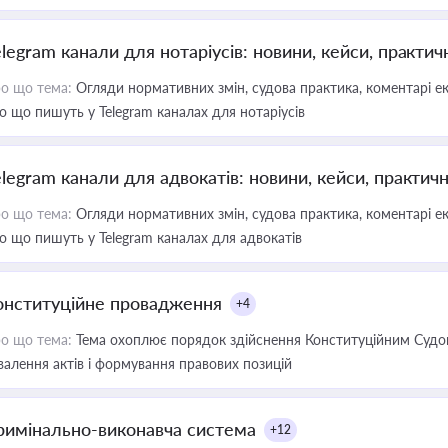
elegram канали для нотаріусів: новини, кейси, практич
о що тема:
Огляди нормативних змін, судова практика, коментарі екс
о що пишуть у Telegram каналах для нотаріусів
elegram канали для адвокатів: новини, кейси, практич
о що тема:
Огляди нормативних змін, судова практика, коментарі екс
о що пишуть у Telegram каналах для адвокатів
онституційне провадження
+4
о що тема:
Тема охоплює порядок здійснення Конституційним Судом
валення актів і формування правових позицій
римінально-виконавча система
+12