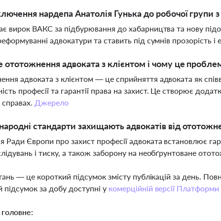
лючення нардепа Анатолія Гунька до робочої групи 
ає вирок ВАКС за підбурювання до хабарництва та нову під
 реформуванні адвокатури та ставить під сумнів прозорість і
 ототожнення адвоката з клієнтом і чому це пробле
ння адвоката з клієнтом — це сприйняття адвоката як співві
ість професії та гарантії права на захист. Це створює додат
 справах.
Джерело
народні стандарти захищають адвокатів від ототожн
я Ради Європи про захист професії адвоката встановлює гара
слідувань і тиску, а також заборону на необґрунтоване отот
тань — це короткий підсумок змісту публікацій за день. По
 підсумок за добу доступні у
комерційній версії Платформи
 головне: