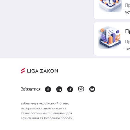
Пр
ус
П
Пр
тл
Зв'язатися:
забезпечує український бізнес
інформацією, аналітикою та
технологічними рішеннями для
ефективної та безпечної роботи.