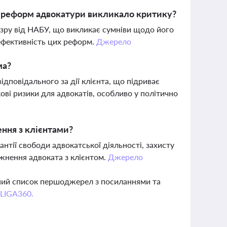
з реформ адвокатури викликало критику?
озру від НАБУ, що викликає сумніви щодо його
 ефективність цих реформ.
Джерело
ма?
дповідального за дії клієнта, що підриває
кові ризики для адвокатів, особливо у політично
ення з клієнтами?
нтії свободи адвокатської діяльності, захисту
ожнення адвоката з клієнтом.
Джерело
вний список першоджерел з посиланнями та
 LIGA360.