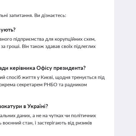
ьні запитання. Ви дізнаєтесь:
сують?
вного підприємства для корупційних схем,
за гроші. Він також здавав своїх підлеглих
сади керівника Офісу президента?
ий спосіб життя у Києві, щодня тренується під
зокрема секретарем РНБО та радником
окатури в Україні?
льних даних, а не на чутках чи політичних
оєнний стан, і застерігають від ризиків