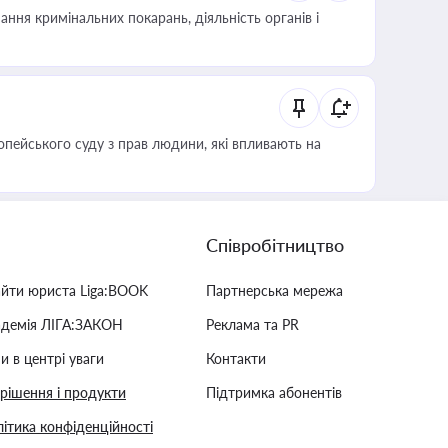
ння кримінальних покарань, діяльність органів і
опейського суду з прав людини, які впливають на
Співробітництво
айти юриста Liga:BOOK
Партнерська мережа
адемія ЛІГА:ЗАКОН
Реклама та PR
и в центрі уваги
Контакти
 рішення і продукти
Підтримка абонентів
ітика конфіденційності