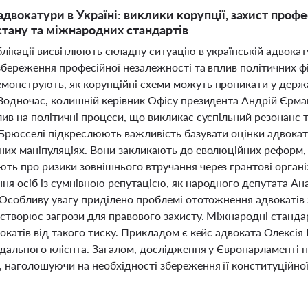
двокатури в Україні: виклики корупції, захист профес
стану та міжнародних стандартів
лікації висвітлюють складну ситуацію в українській адвока
збереження професійної незалежності та вплив політичних ф
монструють, як корупційні схеми можуть проникати у держа
Водночас, колишній керівник Офісу президента Андрій Єрмак
лив на політичні процеси, що викликає суспільний резонанс 
 Брюсселі підкреслюють важливість базувати оцінки адвокату
их маніпуляціях. Вони закликають до еволюційних реформ, як
ть про ризики зовнішнього втручання через грантові організ
я осіб із сумнівною репутацією, як народного депутата Анат
 Особливу увагу приділено проблемі ототожнення адвокатів 
а створює загрози для правового захисту. Міжнародні станд
окатів від такого тиску. Прикладом є кейс адвоката Олексія
ндального клієнта. Загалом, дослідження у Європарламенті п
, наголошуючи на необхідності збереження її конституційної