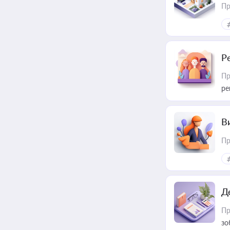
Пр
Р
Пр
ре
В
Пр
Д
Пр
зо