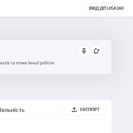
ВХІД ДО LIGA360
атів та етики їхньої роботи
іяльність
ЕКСПОРТ