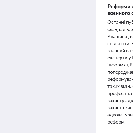
Реформи а
воєнного 
Останні пуб
скандалів, 
Квашина де
спільноти. 
значний вп
експерти у
інформаційн
попереджаю
реформуванн
таких змін.
професії т
захисту адв
захист ска
адвокатури
реформ.