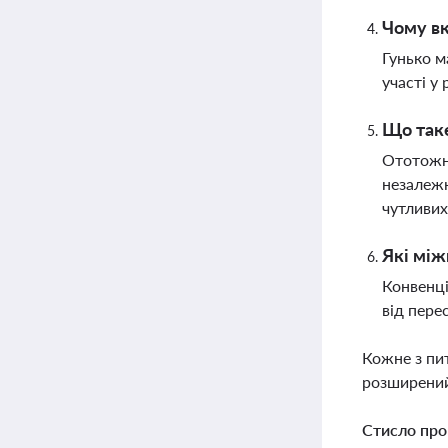
Чому вк
Гунько м
участі у
Що таке
Ототожне
незалежн
чутливих
Які між
Конвенці
від пере
Кожне з пи
розширений
Стисло про