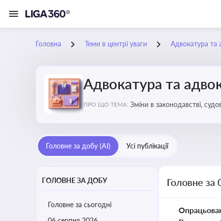
Головна
Теми в центрі уваги
Адвокатура та 
Адвокатура та адвок
Зміни в законодавстві, судо
ПРО ЩО ТЕМА:
Головне за добу (AI)
Усі публікації
ГОЛОВНЕ ЗА ДОБУ
Головне за 
Головне за сьогодні
Опрацьова
06 серпня 2026