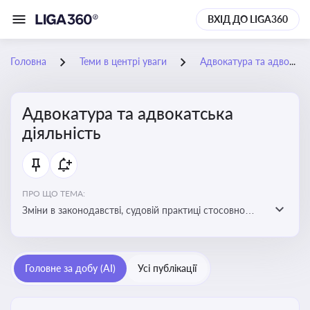
ВХІД ДО LIGA360
Головна
Теми в центрі уваги
Адвокатура та адвокатська діяльність
Адвокатура та адвокатська
діяльність
ПРО ЩО ТЕМА:
Зміни в законодавстві, судовій практиці стосовно
адвокатури. Новини, що стосуються прав адвокатів
та етики їхньої роботи
Головне за добу (AI)
Усі публікації