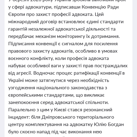
у сфері адвокатури, підписавши Конвенцію Ради
Європи про захист професії адвоката. Цей
міжнародний договір встановлює єдині стандарти
гарантій незалежної адвокатської діяльності та
передбачає механізм моніторингу їх дотримання.
Підписання конвенції є сигналом для посилення
правового захисту адвокатів, особливо в умовах
воєнного конфлікту, коли професія адвоката
набуває особливої ваги у захисті прав постраждалих
від агресії. Водночас процес ратифікації конвенції в
Україні може затягнутися через необхідність
узгодження національного законодавства з
європейськими стандартами, що викликає
занепокоєння серед адвокатської спільноти.
Паралельно з цим у Києві стався резонансний
інцидент: біля Дніпровського територіального
центру комплектування на адвокатку Юлію Богдан
було скоєно напад під час виконання нею