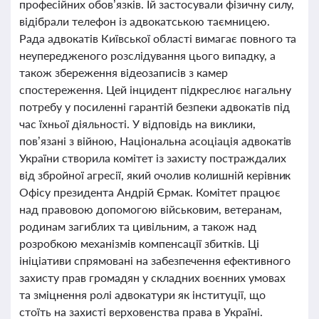
професійних обов’язків. Їй застосували фізичну силу,
відібрали телефон із адвокатською таємницею.
Рада адвокатів Київської області вимагає повного та
неупередженого розслідування цього випадку, а
також збереження відеозаписів з камер
спостереження. Цей інцидент підкреслює нагальну
потребу у посиленні гарантій безпеки адвокатів під
час їхньої діяльності. У відповідь на виклики,
пов’язані з війною, Національна асоціація адвокатів
України створила комітет із захисту постраждалих
від збройної агресії, який очолив колишній керівник
Офісу президента Андрій Єрмак. Комітет працює
над правовою допомогою військовим, ветеранам,
родинам загиблих та цивільним, а також над
розробкою механізмів компенсації збитків. Ці
ініціативи спрямовані на забезпечення ефективного
захисту прав громадян у складних воєнних умовах
та зміцнення ролі адвокатури як інституції, що
стоїть на захисті верховенства права в Україні.