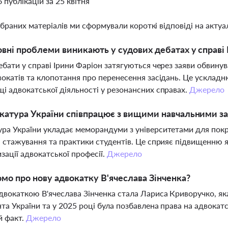
6 публікацій за 25 квітня
ібраних матеріалів ми сформували короткі відповіді на актуал
овні проблеми виникають у судових дебатах у справі 
ебати у справі Ірини Фаріон затягуються через заяви обвину
вокатів та клопотання про перенесення засідань. Це усклад
і адвокатської діяльності у резонансних справах.
Джерело
катура України співпрацює з вищими навчальними з
ра України укладає меморандуми з університетами для покр
, стажування та практики студентів. Це сприяє підвищенню я
зації адвокатської професії.
Джерело
мо про нову адвокатку В'ячеслава Зінченка?
вокаткою В'ячеслава Зінченка стала Лариса Криворучко, яка
та України та у 2025 році була позбавлена права на адвокатсь
й факт.
Джерело