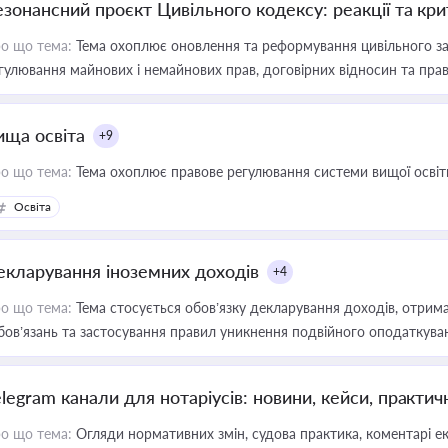
езонансний проєкт Цивільного кодексу: реакції та кр
о що тема:
Тема охоплює оновлення та реформування цивільного за
гулювання майнових і немайнових прав, договірних відносин та прав
ища освіта
+9
о що тема:
Тема охоплює правове регулювання системи вищої освіти, о
Освіта
екларування іноземних доходів
+4
о що тема:
Тема стосується обов’язку декларування доходів, отрим
бов’язань та застосування правил уникнення подвійного оподаткува
elegram канали для нотаріусів: новини, кейси, практич
о що тема:
Огляди нормативних змін, судова практика, коментарі екс