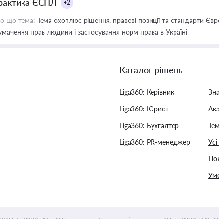
рактика ЄСПЛ
+2
о що тема:
Тема охоплює рішення, правові позиції та стандарти Євр
умачення прав людини і застосування норм права в Україні
Каталог рішень
Liga360: Керівник
Зн
Liga360: Юрист
Ак
Liga360: Бухгалтер
Тем
Liga360: PR-менеджер
Усі
Пол
Умо