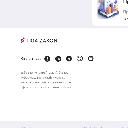
П
Пр
тл
Зв'язатися:
забезпечує український бізнес
інформацією, аналітикою та
технологічними рішеннями для
ефективної та безпечної роботи.