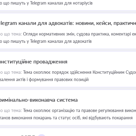
о що пишуть у Telegram каналах для нотаріусів
elegram канали для адвокатів: новини, кейси, практич
о що тема:
Огляди нормативних змін, судова практика, коментарі екс
о що пишуть у Telegram каналах для адвокатів
онституційне провадження
о що тема:
Тема охоплює порядок здійснення Конституційним Судом
валення актів і формування правових позицій
римінально-виконавча система
о що тема:
Тема охоплює організацію та правове регулювання викона
танов виконання покарань та статус осіб, які відбувають покарання