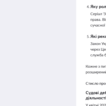
Яку рол
Серіал '
права. В
сучасної
Які рек
Закон Ук
через Це
служба б
Кожне з пи
розширений
Стисло про
Судові де
діяльності
У квітні 20