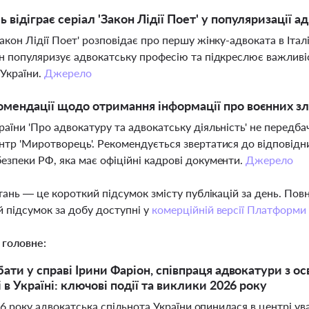
ь відіграє серіал 'Закон Лідії Поет' у популяризації 
Закон Лідії Поет' розповідає про першу жінку-адвоката в Італ
ін популяризує адвокатську професію та підкреслює важливіс
 України.
Джерело
омендації щодо отримання інформації про воєнних зл
раїни 'Про адвокатуру та адвокатську діяльність' не передб
нтр 'Миротворець'. Рекомендується звертатися до відповідн
езпеки РФ, яка має офіційні кадрові документи.
Джерело
тань — це короткий підсумок змісту публікацій за день. По
 підсумок за добу доступні у
комерційній версії Платформи
 головне:
бати у справі Ірини Фаріон, співпраця адвокатури з о
 в Україні: ключові події та виклики 2026 року
26 року адвокатська спільнота України опинилася в центрі у