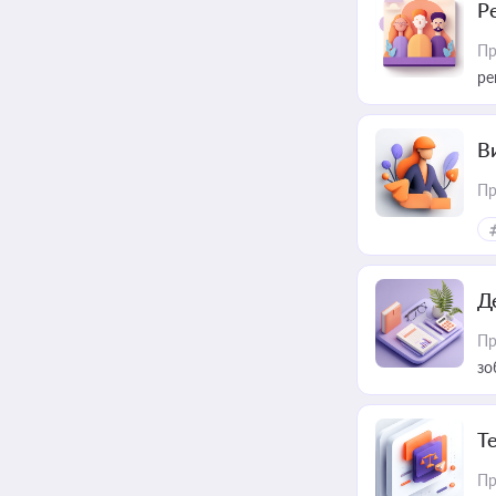
Р
Пр
ре
В
Пр
Д
Пр
зо
T
Пр