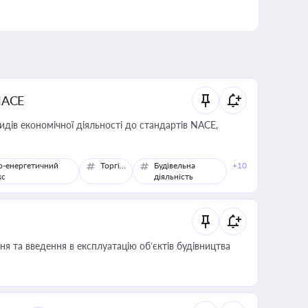
NACE
идів економічної діяльності до стандартів NACE,
о-енергетичний
Торгівля
Будівельна
+10
кс
діяльність
я та введення в експлуатацію об’єктів будівництва