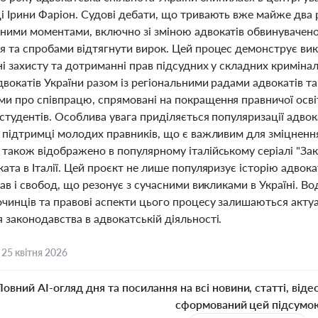
і Ірини Фаріон. Судові дебати, що тривають вже майже дв
ними моментами, включно зі зміною адвокатів обвинуваченог
я та спробами відтягнути вирок. Цей процес демонструє вик
і захисту та дотриманні прав підсудних у складних криміна
адвокатів України разом із регіональними радами адвокатів
и про співпрацю, спрямовані на покращення правничої освіт
студентів. Особлива увага приділяється популяризації адво
а підтримці молодих правників, що є важливим для зміцнення
також відображено в популярному італійському серіалі "Зак
ата в Італії. Цей проєкт не лише популяризує історію адвока
рав і свобод, що резонує з сучасними викликами в Україні. В
очинців та правові аспекти цього процесу залишаються акту
законодавства в адвокатській діяльності.
,
25 квітня 2026
Повний AI-огляд дня та посилання на всі новини, статті, віде
сформований цей підсумо