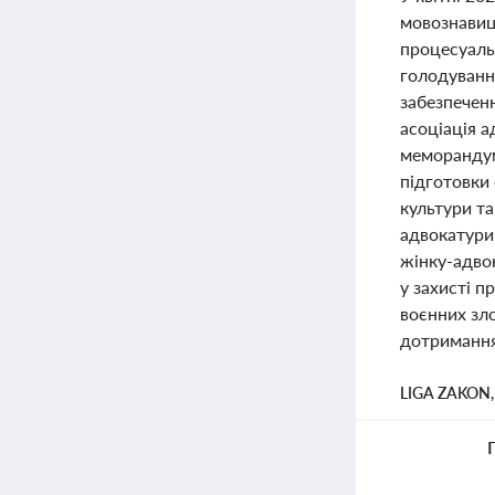
мовознавиц
процесуаль
голодуванн
забезпеченн
асоціація 
меморандум
підготовки 
культури т
адвокатури 
жінку-адвок
у захисті п
воєнних зл
дотримання 
LIGA ZAKON