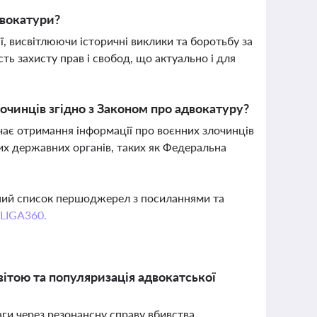
адвокатури?
ії, висвітлюючи історичні виклики та боротьбу за
ть захисту прав і свобод, що актуально і для
очинців згідно з Законом про адвокатуру?
ачає отримання інформації про воєнних злочинців
их державних органів, таких як Федеральна
вний список першоджерел з посиланнями та
 LIGA360.
світою та популяризація адвокатської
ваги через резонансну справу вбивства