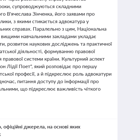
а роки, супроводжуються складними
о В'ячеслава Зінченка, його заявами про
лики, з якими стикається адвокатура у
льних справах. Паралельно з цим, Національна
 та вищими навчальними закладами укладає
и, розвиток наукових досліджень та практичної
катської діяльності, формуванню правової
 правової системи країни. Культурний аспект
он Лідії Поет", який розповідає про першу
тської професії, а й підкреслює роль адвокатури
одночас, питання доступу до інформації про
альними, що підкреслює важливість чіткого
о, офіційні джерела, на основі яких
к