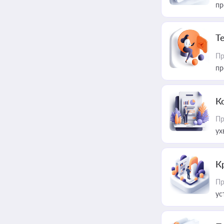
пр
T
Пр
пр
К
Пр
ух
К
Пр
ус