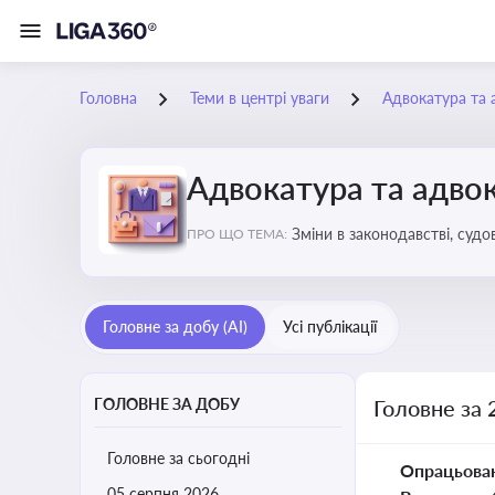
Головна
Теми в центрі уваги
Адвокатура та 
Адвокатура та адвок
Зміни в законодавстві, судо
ПРО ЩО ТЕМА:
Головне за добу (AI)
Усі публікації
ГОЛОВНЕ ЗА ДОБУ
Головне за 
Головне за сьогодні
Опрацьова
05 серпня 2026