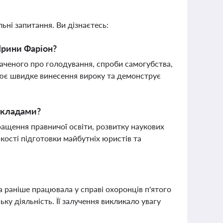
ьні запитання. Ви дізнаєтесь:
Ірини Фаріон?
ваченого про голодування, спроби самогубства,
нює швидке винесення вироку та демонструє
акладами?
ащення правничої освіти, розвитку наукових
кості підготовки майбутніх юристів та
 раніше працювала у справі охоронців п'ятого
ку діяльність. Її залучення викликало увагу