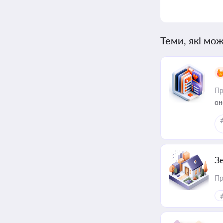
Теми, які мож
Пр
он
З
Пр