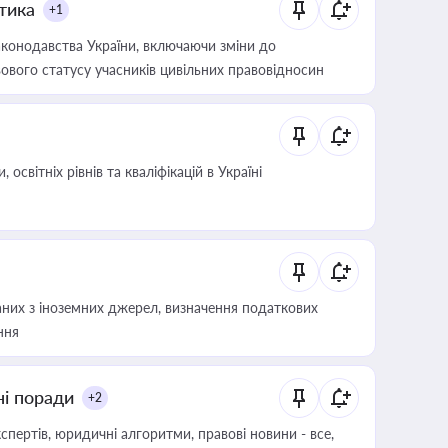
итика
+1
конодавства України, включаючи зміни до
ового статусу учасників цивільних правовідносин
світніх рівнів та кваліфікацій в Україні
аних з іноземних джерел, визначення податкових
ння
ні поради
+2
пертів, юридичні алгоритми, правові новини - все,