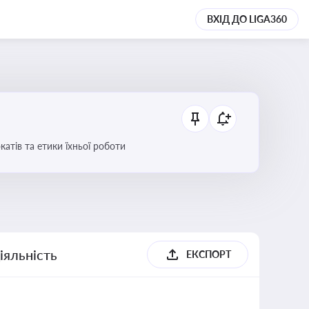
ВХІД ДО LIGA360
атів та етики їхньої роботи
іяльність
ЕКСПОРТ