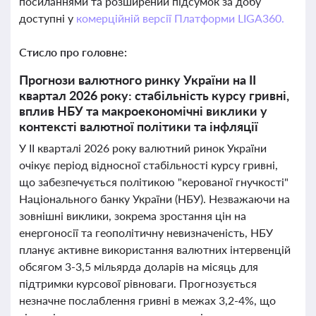
посиланнями та розширений підсумок за добу
доступні у
комерційній версії Платформи LIGA360.
Стисло про головне:
Прогнози валютного ринку України на II
квартал 2026 року: стабільність курсу гривні,
вплив НБУ та макроекономічні виклики у
контексті валютної політики та інфляції
У II кварталі 2026 року валютний ринок України
очікує період відносної стабільності курсу гривні,
що забезпечується політикою "керованої гнучкості"
Національного банку України (НБУ). Незважаючи на
зовнішні виклики, зокрема зростання цін на
енергоносії та геополітичну невизначеність, НБУ
планує активне використання валютних інтервенцій
обсягом 3-3,5 мільярда доларів на місяць для
підтримки курсової рівноваги. Прогнозується
незначне послаблення гривні в межах 3,2-4%, що