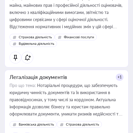
майна, майнових прав і професійної діяльності оцінювачів,
включно з кваліфікаційними вимогами, звітністю та
цифровими сервісами у сфері оціночної діяльності.
Відстеження нормативних і медійних змін у цій сфері
корисне для власника бізнесу, керівника, юриста або
Страхова діяльність
Фінансові послуги
бухгалтера під час оподаткування, приватизації, оренди
Будівельна діяльність
державного майна, корпоративних угод і перевірки
статусу суб'єктів оціночної діяльності
Легалізація документів
+1
Про що тема:
Нотаріальні процедури, що забезпечують
юридичну чинність документів та їх використання в
правовідносинах, у тому числі за кордоном. Актуальна
інформація дозволяє бізнесу та юристам правильно
оформлювати документи, уникати ризиків недійсності та
забезпечувати їх належне прийняття органами влади та
Банківська діяльність
Страхова діяльність
контрагентами