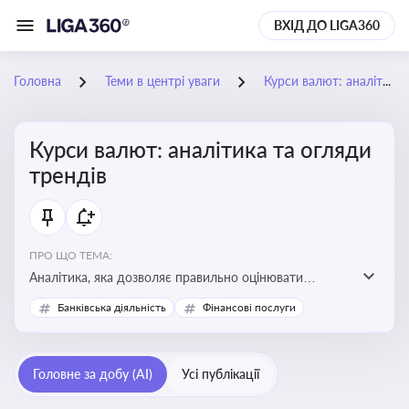
ВХІД ДО LIGA360
Головна
Теми в центрі уваги
Курси валют: аналітика та огляди трендів
Курси валют: аналітика та огляди
трендів
ПРО ЩО ТЕМА:
Аналітика, яка дозволяє правильно оцінювати
фінансові ризики та планувати витрати. Зміни в
Банківська діяльність
Фінансові послуги
курсах валют можуть вплинути на собівартість
продукції, ціни та прибутковість компанії
Головне за добу (AI)
Усі публікації