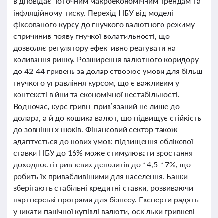
відповідає поточним макроекономічним трендам та
інфляційному тиску. Перехід НБУ від моделі
фіксованого курсу до гнучкого валютного режиму
спричинив появу гнучкої волатильності, що
дозволяє регулятору ефективно реагувати на
коливання ринку. Розширення валютного коридору
до 42-44 гривень за долар створює умови для більш
гнучкого управління курсом, що є важливим у
контексті війни та економічної нестабільності.
Водночас, курс гривні прив’язаний не лише до
долара, а й до кошика валют, що підвищує стійкість
до зовнішніх шоків. Фінансовий сектор також
адаптується до нових умов: підвищення облікової
ставки НБУ до 16% може стимулювати зростання
доходності гривневих депозитів до 14,5-17%, що
робить їх привабливішими для населення. Банки
зберігають стабільні кредитні ставки, розвиваючи
партнерські програми для бізнесу. Експерти радять
уникати панічної купівлі валюти, оскільки гривневі