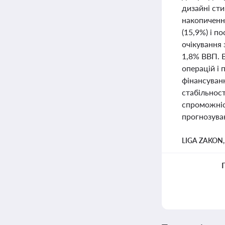
дизайні ст
накопиченню
(15,9%) і п
очікування 
1,8% ВВП. 
операцій і 
фінансуван
стабільнос
спроможніс
прогнозуван
LIGA ZAKON