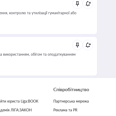
ня, контролю та утилізації гуманітарної або
за використанням, обігом та оподаткуванням
Співробітництво
айти юриста Liga:BOOK
Партнерська мережа
адемія ЛІГА:ЗАКОН
Реклама та PR