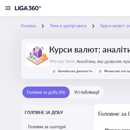
Головна
Теми в центрі уваги
Курси валют: ан
Курси валют: аналіт
Аналітика, яка дозволяє пр
ПРО ЩО ТЕМА:
продукції, ціни та прибутков
Банківська діяльність
Фінансові посл
Головне за добу (AI)
Усі публікації
ГОЛОВНЕ ЗА ДОБУ
Головне за 
Головне за сьогодні
Опрацьова