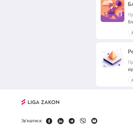
Б
Пр
бл
Р
Пр
ві
Зв'язатися: