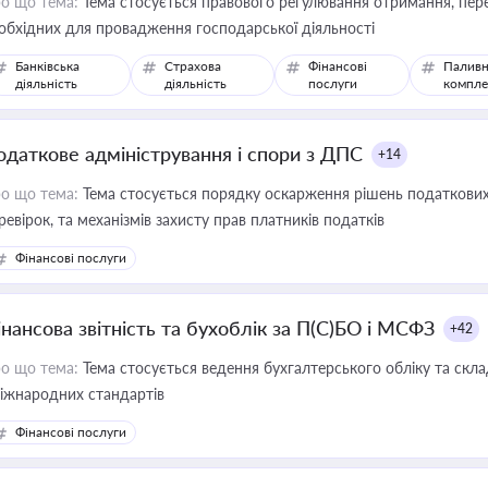
о що тема:
Тема стосується правового регулювання отримання, пере
обхідних для провадження господарської діяльності
Банківська
Страхова
Фінансові
Паливн
діяльність
діяльність
послуги
компле
одаткове адміністрування і спори з ДПС
+14
о що тема:
Тема стосується порядку оскарження рішень податкових
ревірок, та механізмів захисту прав платників податків
Фінансові послуги
інансова звітність та бухоблік за П(С)БО і МСФЗ
+42
о що тема:
Тема стосується ведення бухгалтерського обліку та скла
міжнародних стандартів
Фінансові послуги