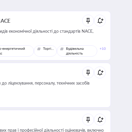
NACE
идів економічної діяльності до стандартів NACE,
о-енергетичний
Торгівля
Будівельна
+10
кс
діяльність
о ліцензування, персоналу, технічних засобів
х прав і професійної діяльності оцінювачів, включно