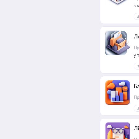
з 
ме
пр
Л
Пр
у 
ри
Ба
Пр
Лі