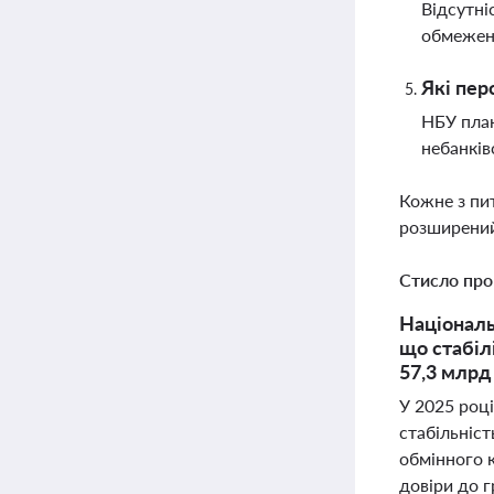
Відсутні
обмежень
Які пер
НБУ план
небанків
Кожне з пи
розширений
Стисло про
Національ
що стабіл
57,3 млрд
У 2025 роц
стабільніст
обмінного 
довіри до 