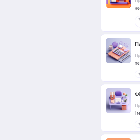
Пр
не
П
Пр
пе
Ф
Пр
і 