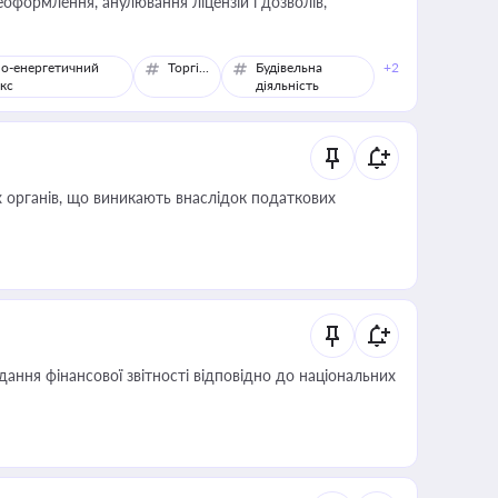
оформлення, анулювання ліцензій і дозволів,
о-енергетичний
Торгівля
Будівельна
+2
кс
діяльність
 органів, що виникають внаслідок податкових
дання фінансової звітності відповідно до національних