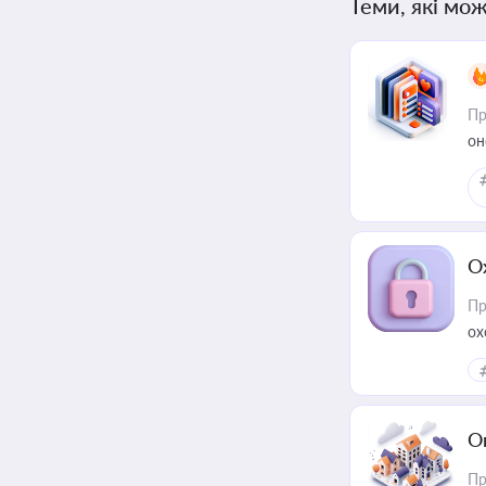
Теми, які мож
Пр
он
О
Пр
ох
О
Пр