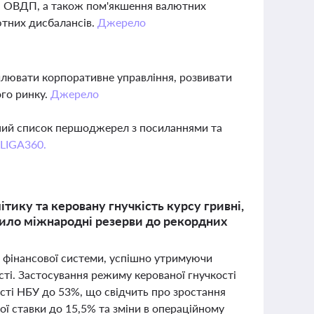
в і ОВДП, а також пом'якшення валютних
ютних дисбалансів.
Джерело
илювати корпоративне управління, розвивати
ого ринку.
Джерело
вний список першоджерел з посиланнями та
 LIGA360.
тику та керовану гнучкість курсу гривні,
шило міжнародні резерви до рекордних
ь фінансової системи, успішно утримуючи
сті. Застосування режиму керованої гнучкості
сті НБУ до 53%, що свідчить про зростання
ї ставки до 15,5% та зміни в операційному