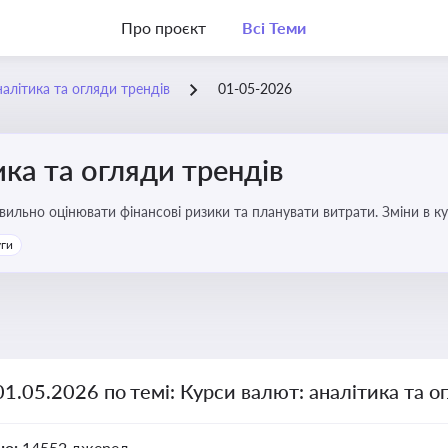
Про проєкт
Всі Теми
алітика та огляди трендів
01-05-2026
ика та огляди трендів
авильно оцінювати фінансові ризики та планувати витрати. Зміни в к
ість компанії
уги
01.05.2026 по темі: Курси валют: аналітика та о
но:
14552 джерел