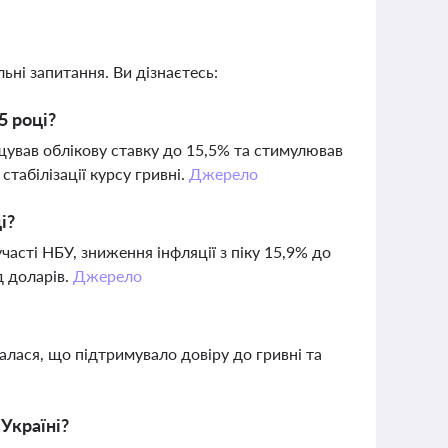
ьні запитання. Ви дізнаєтесь:
5 році?
щував облікову ставку до 15,5% та стимулював
табілізації курсу гривні.
Джерело
і?
асті НБУ, зниження інфляції з піку 15,9% до
д доларів.
Джерело
валася, що підтримувало довіру до гривні та
Україні?