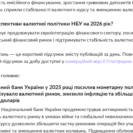
сть емісійного фінансування, зростання гривневих депозиті
 сприяли стабільності валютного курсу та зменшенню вал
спективи валютної політики НБУ на 2026 рік?
ує продовжувати євроінтеграцію фінансового сектору, пос
ський фінансовий ринок і підтримувати стабільність валютн
тань — це короткий підсумок змісту публікацій за день. По
 підсумок за добу доступні у
комерційній версії Платформи
 головне:
ний банк України у 2025 році посилив монетарну полі
ізувало валютний ринок, знизило інфляцію та збіль
 доларів
і Національний банк України продемонстрував антикрихкіст
ь валютного ринку в умовах війни та глобальної невизначено
курсу дозволило збільшити частку ринкових операцій без уча
гривні та зменшення валютних коливань. Підвищення обліково