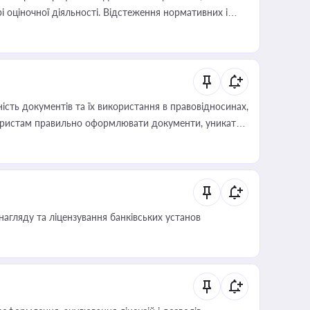
і оціночної діяльності. Відстеження нормативних і
иста або бухгалтера під час оподаткування,
 статусу суб'єктів оціночної діяльності
сть документів та їх використання в правовідносинах,
а юристам правильно оформлювати документи, уникати
влади та контрагентами
нагляду та ліцензування банківських установ