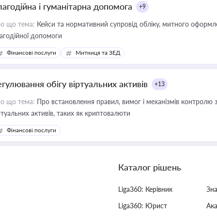
лагодійна і гуманітарна допомога
+9
о що тема:
Кейси та нормативний супровід обліку, митного оформлен
агодійної допомоги
Фінансові послуги
Митниця та ЗЕД
егулювання обігу віртуальних активів
+13
о що тема:
Про встановлення правил, вимог і механізмів контролю 
ртуальних активів, таких як криптовалюти
Фінансові послуги
Каталог рішень
Liga360: Керівник
Зн
Liga360: Юрист
Ак