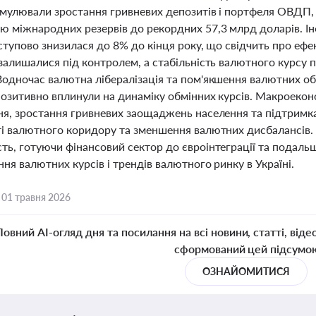
имулювали зростання гривневих депозитів і портфеля ОВДП, 
 міжнародних резервів до рекордних 57,3 млрд доларів. Інфл
оступово знизилася до 8% до кінця року, що свідчить про ефе
залишалися під контролем, а стабільність валютного курсу 
Водночас валютна лібералізація та пом'якшення валютних
позитивно вплинули на динаміку обмінних курсів. Макроеконом
ня, зростання гривневих заощаджень населення та підтримка
ті валютного коридору та зменшення валютних дисбалансів
ть, готуючи фінансовий сектор до євроінтеграції та подал
ня валютних курсів і трендів валютного ринку в Україні.
,
01 травня 2026
Повний AI-огляд дня та посилання на всі новини, статті, віде
сформований цей підсумо
ОЗНАЙОМИТИСЯ