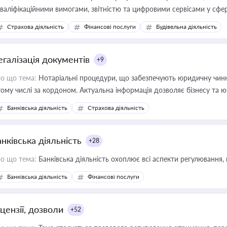
кваліфікаційними вимогами, звітністю та цифровими сервісами у сфер
дійних змін у цій сфері корисне для власника бізнесу, керівника, юр
Страхова діяльність
Фінансові послуги
Будівельна діяльність
иватизації, оренди державного майна, корпоративних угод і перевірки
егалізація документів
+9
о що тема:
Нотаріальні процедури, що забезпечують юридичну чинні
тому числі за кордоном. Актуальна інформація дозволяє бізнесу т
зиків недійсності та забезпечувати їх належне прийняття органами 
Банківська діяльність
Страхова діяльність
нківська діяльність
+28
о що тема:
Банківська діяльність охоплює всі аспекти регулювання, 
Банківська діяльність
Фінансові послуги
цензії, дозволи
+52