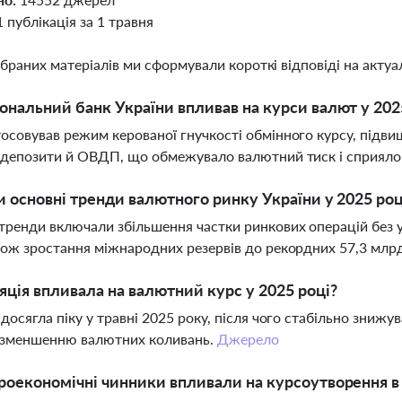
1 публікація за 1 травня
ібраних матеріалів ми сформували короткі відповіді на актуал
ональний банк України впливав на курси валют у 202
осовував режим керованої гнучкості обмінного курсу, підви
 депозити й ОВДП, що обмежувало валютний тиск і сприяло с
и основні тренди валютного ринку України у 2025 роц
тренди включали збільшення частки ринкових операцій без уч
кож зростання міжнародних резервів до рекордних 57,3 млр
яція впливала на валютний курс у 2025 році?
 досягла піку у травні 2025 року, після чого стабільно знижу
 зменшенню валютних коливань.
Джерело
роекономічні чинники впливали на курсоутворення в 