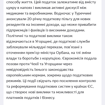
способу життя. Цей податок залежатиме від вмісту
цукру в напоях і викликав активні дискусії між
медиками та виробниками. Водночас у Туреччині
анонсували 20-річну податкову пільгу для нових
резидентів на іноземні доходи, що може привабити
підприємців і фахівців із високими доходами.
Політичні та податкові виклики також
відзначаються в Угорщині, де податкові служби
заблокували мільярдні перекази, пов’язані з
оточенням прем’єр-міністра Орбана, на тлі зміни
влади та боротьби з корупцією. Єврокомісія подала
позови проти Чехії та Угорщини через
невідповідність їхнього законодавства
європейським нормам, зокрема щодо податкових
режимів. Ці події свідчать про посилення контролю
та реформування податкових систем у країнах ЄС,
що створює нові виклики та можливості для
платників податків і бізнесу.