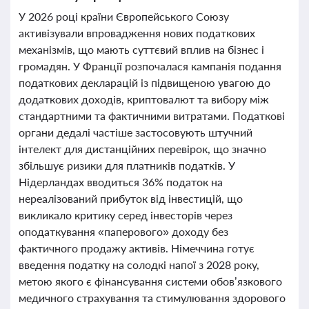
У 2026 році країни Європейського Союзу
активізували впровадження нових податкових
механізмів, що мають суттєвий вплив на бізнес і
громадян. У Франції розпочалася кампанія подання
податкових декларацій із підвищеною увагою до
додаткових доходів, криптовалют та вибору між
стандартними та фактичними витратами. Податкові
органи дедалі частіше застосовують штучний
інтелект для дистанційних перевірок, що значно
збільшує ризики для платників податків. У
Нідерландах вводиться 36% податок на
нереалізований прибуток від інвестицій, що
викликало критику серед інвесторів через
оподаткування «паперового» доходу без
фактичного продажу активів. Німеччина готує
введення податку на солодкі напої з 2028 року,
метою якого є фінансування системи обов’язкового
медичного страхування та стимулювання здорового