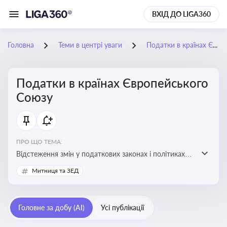
ВХІД ДО LIGA360
Головна
Теми в центрі уваги
Податки в країнах Європейського Союзу
Податки в країнах Європейського
Союзу
ПРО ЩО ТЕМА:
Відстеження змін у податкових законах і політиках
країн ЄС. Моніторинг кейсів, що впливають на бізнес-
Митниця та ЗЕД
процеси та фінансову звітність
Головне за добу (AI)
Усі публікації