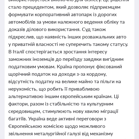
стало прецедентом, який дозволяє підприємцям
формувати корпоративний автопарк із дорогих
автомобілів за умови належного ведення обліку та
доказів ділового використання. Суд також
підкреслив, що наявність інших розважальних авто
у приватній власності не суперечить такому статусу.
В Італії спостерігається зростання інтересу
заможних іноземців до переїзду завдяки вигідним
податковим умовам. Країна пропонує фіксований
щорічний податок на доходи з-за кордону,
відсутність податку на велике майно та пільги на
нерухомість, що робить її привабливою
альтернативою іншим європейським країнам. Ці
фактори, разом із стабільністю та культурним
середовищем, стимулюють нову хвилю міграції
багатіїв. Україна веде активні переговори з
Європейською комісією щодо можливого
звільнення металургійної галузі від механізму