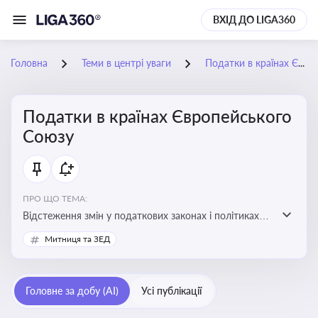
ВХІД ДО LIGA360
Головна
Теми в центрі уваги
Податки в країнах Європейського Союзу
Податки в країнах Європейського
Союзу
ПРО ЩО ТЕМА:
Відстеження змін у податкових законах і політиках
країн ЄС. Моніторинг кейсів, що впливають на бізнес-
Митниця та ЗЕД
процеси та фінансову звітність
Головне за добу (AI)
Усі публікації