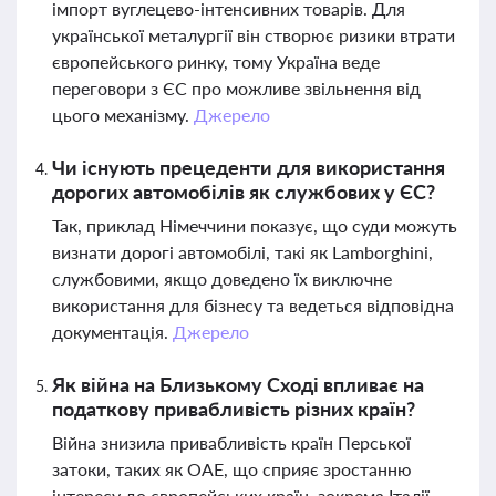
імпорт вуглецево-інтенсивних товарів. Для
української металургії він створює ризики втрати
європейського ринку, тому Україна веде
переговори з ЄС про можливе звільнення від
цього механізму.
Джерело
Чи існують прецеденти для використання
дорогих автомобілів як службових у ЄС?
Так, приклад Німеччини показує, що суди можуть
визнати дорогі автомобілі, такі як Lamborghini,
службовими, якщо доведено їх виключне
використання для бізнесу та ведеться відповідна
документація.
Джерело
Як війна на Близькому Сході впливає на
податкову привабливість різних країн?
Війна знизила привабливість країн Перської
затоки, таких як ОАЕ, що сприяє зростанню
інтересу до європейських країн, зокрема Італії,