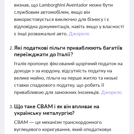
визнав, що Lamborghini Aventador може бути
службовим автомобілем, якщо він
використовується виключно для бізнесу і є
відповідна документація, навіть якщо у власності
є інші розважальні авто.
Джерело
Які податкові пільги приваблюють багатіїв
переїжджати до Італії?
Італія пропонує фіксований щорічний податок на
доходи з-за кордону, відсутність податку на
велике майно, пільги на перше житло та низькі
ставки спадкового податку, що робить її
привабливою для заможних іноземців.
Джерело
Що таке CBAM і як він впливає на
українську металургію?
CBAM — це механізм транскордонного
вуглецевого коригування, який оподатковує