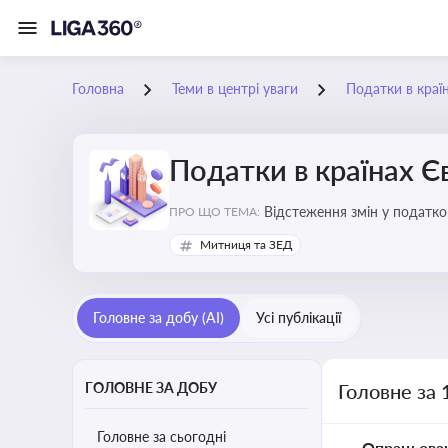
Головна
Теми в центрі уваги
Податки в краї
Податки в країнах 
Відстеження змін у податков
ПРО ЩО ТЕМА:
Митниця та ЗЕД
Головне за добу (AI)
Усі публікації
ГОЛОВНЕ ЗА ДОБУ
Головне за 
Головне за сьогодні
Опрацьова