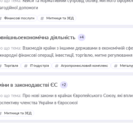
о що тема:
Кейси та нормативний супровід обліку, митного оформлен
агодійної допомоги
Фінансові послуги
Митниця та ЗЕД
овнішньоекономічна діяльність
+4
о що тема:
Взаємодія країни з іншими державами в економічній сфері
жнародні фінансові операції, інвестиції, торгівлю, митне регулювання
Торгівля
IT-індустрія
Агропромисловий комплекс
Металу
міни в законодавстві ЄС
+2
о що тема:
Про нові закони в країнах Європейського Союзу, які впливають на умови торгівлі, трудової міграції, інтеграції та
рспективу членства України в Євросоюзі
Митниця та ЗЕД