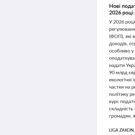
Нові пода
2026 році
У 2026 роц
регулювання
(ФОП), які 
доходів, от
особливо у
оподаткува
надати Укра
90 млрд єв
екологічні 
частки на р
політику р
курс податк
складність 
громадян, 
LIGA ZAKON