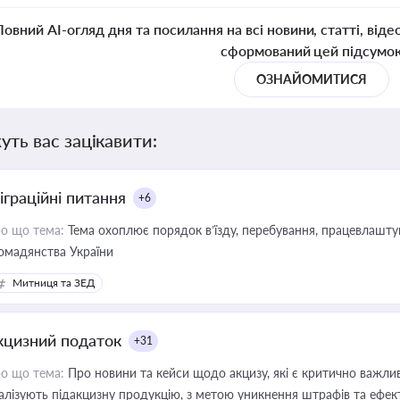
Повний AI-огляд дня та посилання на всі новини, статті, віде
сформований цей підсумо
ОЗНАЙОМИТИСЯ
уть вас зацікавити:
іграційні питання
+6
о що тема:
Тема охоплює порядок в’їзду, перебування, працевлаштув
омадянства України
Митниця та ЗЕД
кцизний податок
+31
о що тема:
Про новини та кейси щодо акцизу, які є критично важли
алізують підакцизну продукцію, з метою уникнення штрафів та ефек