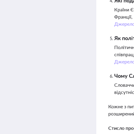
Які под
Країни Є
Франції,
Джерел
Як полі
Політичн
співпрац
Джерел
Чому Сл
Словаччи
відсутні
Кожне з пи
розширений
Стисло про