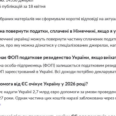
6 публікацій за 18 квітня
ібраних матеріалів ми сформували короткі відповіді на актуал
а повернути податки, сплачені в Німеччині, якщо я 
імеччині українці можуть повернути частину сплачених подат
и, про яку можна дізнатися у спеціалізованих джерелах, на
чає ФОП податкове резиденство України, якщо виїха
чна особа-підприємець (ФОП) залишається податковим резид
 зареєстрований в Україні. Всі доходи потрібно декларувати
омога від ЄС очікує Україну у 2026 році?
є надати Україні 2,7 млрд євро допомоги за умови проведен
7 роки. Однак частина цих коштів наразі заблокована через 
о