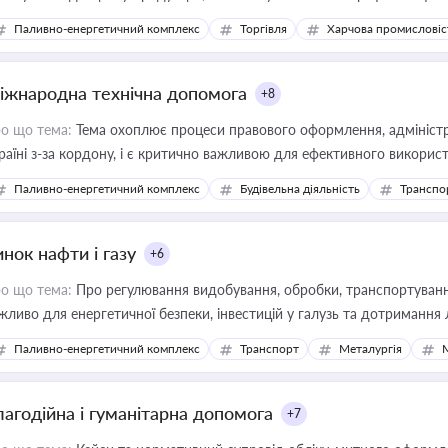
Паливно-енергетичний комплекс
Торгівля
Харчова промисловіс
іжнародна технічна допомога
+8
о що тема:
Тема охоплює процеси правового оформлення, адміністр
раїні з-за кордону, і є критично важливою для ефективного використ
фраструктурних проєктів
Паливно-енергетичний комплекс
Будівельна діяльність
Транспо
нок нафти і газу
+6
о що тема:
Про регулювання видобування, обробки, транспортування
жливо для енергетичної безпеки, інвестицій у галузь та дотримання 
Паливно-енергетичний комплекс
Транспорт
Металургія
лагодійна і гуманітарна допомога
+7