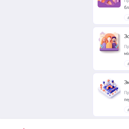
Пр
бл
З
Пр
мі
З
Пр
пе