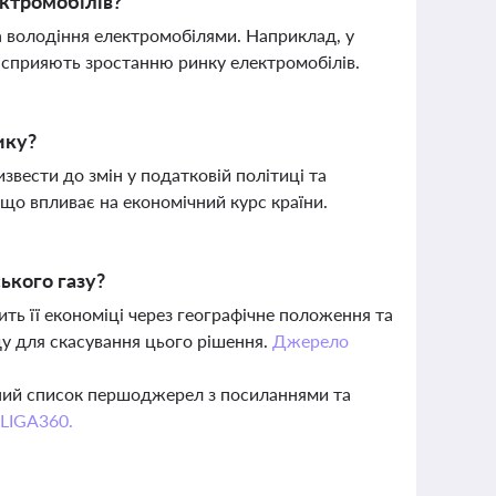
ектромобілів?
та володіння електромобілями. Наприклад, у
які сприяють зростанню ринку електромобілів.
ику?
извести до змін у податковій політиці та
 що впливає на економічний курс країни.
ького газу?
ть її економіці через географічне положення та
ду для скасування цього рішення.
Джерело
вний список першоджерел з посиланнями та
 LIGA360.