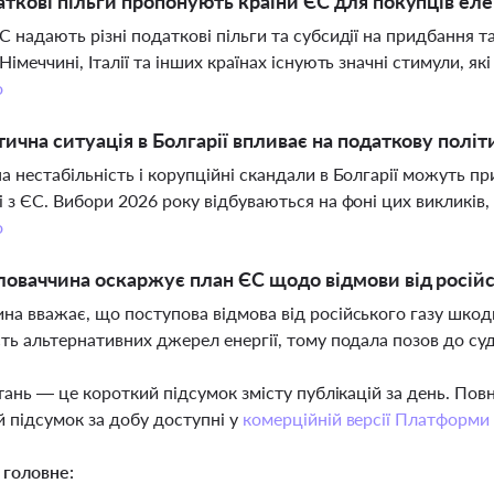
аткові пільги пропонують країни ЄС для покупців ел
С надають різні податкові пільги та субсидії на придбання 
 Німеччині, Італії та інших країнах існують значні стимули, 
о
тична ситуація в Болгарії впливає на податкову політ
а нестабільність і корупційні скандали в Болгарії можуть пр
і з ЄС. Вибори 2026 року відбуваються на фоні цих викликів,
о
оваччина оскаржує план ЄС щодо відмови від російс
на вважає, що поступова відмова від російського газу шкоди
сть альтернативних джерел енергії, тому подала позов до су
тань — це короткий підсумок змісту публікацій за день. По
 підсумок за добу доступні у
комерційній версії Платформи
 головне: