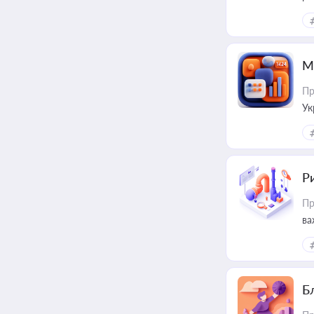
М
Пр
Ук
ін
Ри
Пр
ва
Б