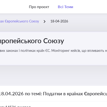
Про проєкт
Всі Теми
нах Європейського Союзу
18-04-2026
Європейського Союзу
их законах і політиках країн ЄС. Моніторинг кейсів, що впливають на
18.04.2026 по темі: Податки в країнах Європейс
но:
14536 джерел