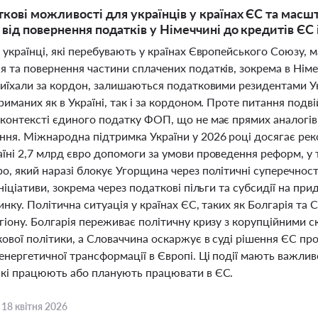
ткові можливості для українців у країнах ЄС та мас
: від повернення податків у Німеччині до кредитів ЄС
і українці, які перебувають у країнах Європейського Союзу,
 та повернення частини сплачених податків, зокрема в Німе
виїхали за кордон, залишаються податковими резидентами Укр
риманих як в Україні, так і за кордоном. Проте питання по
 контексті єдиного податку ФОП, що не має прямих аналогів
ння. Міжнародна підтримка України у 2026 році досягає ре
їні 2,7 млрд євро допомоги за умови проведення реформ, у т
ро, який наразі блокує Угорщина через політичні суперечнос
ініціативи, зокрема через податкові пільги та субсидії на п
инку. Політична ситуація у країнах ЄС, таких як Болгарія та
егіону. Болгарія переживає політичну кризу з корупційними
ової політики, а Словаччина оскаржує в суді рішення ЄС про
енергетичної трансформації в Європі. Ці події мають важлив
які працюють або планують працювати в ЄС.
,
18 квітня 2026