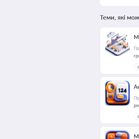
Теми, які мож
М
Пр
гр
А
Пр
ре
М