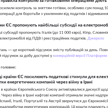
і правила контролю за готівковими операціями діють в
 посилили контроль за зняттям готівки, особливо сум понад 1
 операції для боротьби з ухиленням від податків і відмиван
їни ЄС пропонують найбільші субсидії на електромобі
і субсидії пропонують Італія (до 11 000 євро), Кіпр, Словені
 електромобілі від ПДВ і реєстраційних податків.
Джерело
тань — це короткий підсумок змісту публікацій за день. По
 підсумок за добу доступні у
комерційній версії Платформи
 головне:
ці країни ЄС посилюють податкові стимули для елект
ки енергетичних компаній через війну в Ірані
 в країнах Європейського Союзу активізувалися дискусії щод
 Через війну в Ірані нафтові компанії отримали значні надпр
Іспанії, Італії, Португалії та Австрії звернутися до Євроком
 надприбутки енергетичних корпорацій. Ці кошти планують 