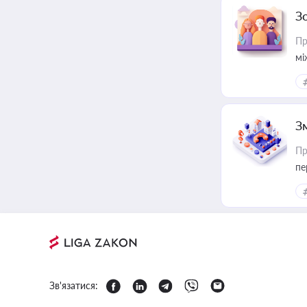
З
Пр
мі
З
Пр
пе
Зв'язатися: