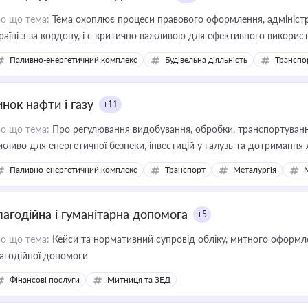
о що тема:
Тема охоплює процеси правового оформлення, адміністр
раїні з-за кордону, і є критично важливою для ефективного використ
фраструктурних проєктів
Паливно-енергетичний комплекс
Будівельна діяльність
Транспо
нок нафти і газу
+11
о що тема:
Про регулювання видобування, обробки, транспортування
жливо для енергетичної безпеки, інвестицій у галузь та дотримання 
Паливно-енергетичний комплекс
Транспорт
Металургія
лагодійна і гуманітарна допомога
+5
о що тема:
Кейси та нормативний супровід обліку, митного оформлен
агодійної допомоги
Фінансові послуги
Митниця та ЗЕД