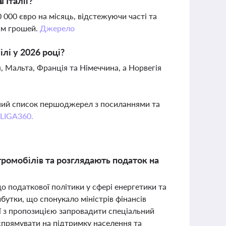
 Італії?
0 000 євро на місяць, відстежуючи часті та
ням грошей.
Джерело
лі у 2026 році?
я, Мальта, Франція та Німеччина, а Норвегія
вний список першоджерел з посиланнями та
 LIGA360.
ромобілів та розглядають податок на
о податкової політики у сфері енергетики та
ибутки, що спонукало міністрів фінансів
ісії з пропозицією запровадити спеціальний
спрямувати на підтримку населення та