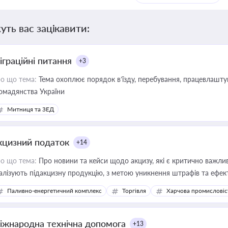
уть вас зацікавити:
іграційні питання
+3
о що тема:
Тема охоплює порядок в’їзду, перебування, працевлаштув
омадянства України
Митниця та ЗЕД
кцизний податок
+14
о що тема:
Про новини та кейси щодо акцизу, які є критично важли
алізують підакцизну продукцію, з метою уникнення штрафів та ефек
Паливно-енергетичний комплекс
Торгівля
Харчова промисловіс
іжнародна технічна допомога
+13