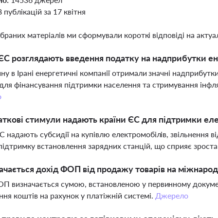
8 публікацій за 17 квітня
ібраних матеріалів ми сформували короткі відповіді на актуал
ЄС розглядають введення податку на надприбутки е
йну в Ірані енергетичні компанії отримали значні надприбутк
для фінансування підтримки населення та стримування інфл
о
аткові стимули надають країни ЄС для підтримки ел
С надають субсидії на купівлю електромобілів, звільнення в
підтримку встановлення зарядних станцій, що сприяє зрост
ачається дохід ФОП від продажу товарів на міжнаро
П визначається сумою, встановленою у первинному документ
ння коштів на рахунок у платіжній системі.
Джерело