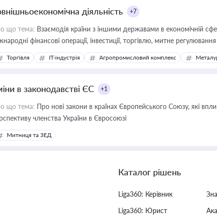
овнішньоекономічна діяльність
+7
о що тема:
Взаємодія країни з іншими державами в економічній сфері
жнародні фінансові операції, інвестиції, торгівлю, митне регулювання
Торгівля
IT-індустрія
Агропромисловий комплекс
Металу
міни в законодавстві ЄС
+1
о що тема:
Про нові закони в країнах Європейського Союзу, які впливають на умови торгівлі, трудової міграції, інтеграції та
рспективу членства України в Євросоюзі
Митниця та ЗЕД
Каталог рішень
Liga360: Керівник
Зн
Liga360: Юрист
Ак