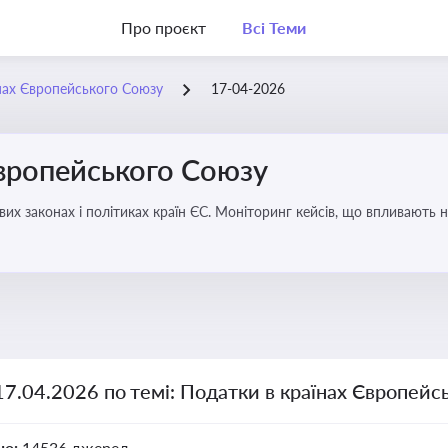
Про проєкт
Всі Теми
нах Європейського Союзу
17-04-2026
Європейського Союзу
их законах і політиках країн ЄС. Моніторинг кейсів, що впливають на
17.04.2026 по темі: Податки в країнах Європейс
но:
14536 джерел