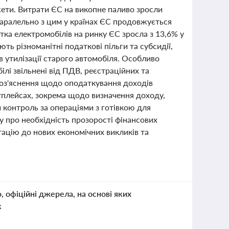
ети. Витрати ЄС на викопне паливо зросли
Паралельно з цим у країнах ЄС продовжується
ка електромобілів на ринку ЄС зросла з 13,6% у
ть різноманітні податкові пільги та субсидії,
в утилізації старого автомобіля. Особливо
ілі звільнені від ПДВ, реєстраційних та
роз'яснення щодо оподаткування доходів
тплейсах, зокрема щодо визначення доходу,
и контроль за операціями з готівкою для
у про необхідність прозорості фінансових
тацію до нових економічних викликів та
о, офіційні джерела, на основі яких
к