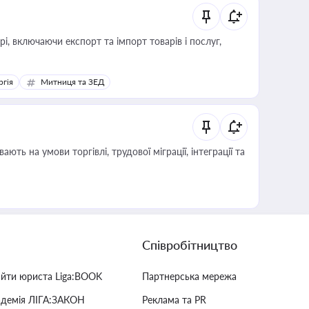
, включаючи експорт та імпорт товарів і послуг,
ргія
Митниця та ЗЕД
Співробітництво
айти юриста Liga:BOOK
Партнерська мережа
адемія ЛІГА:ЗАКОН
Реклама та PR