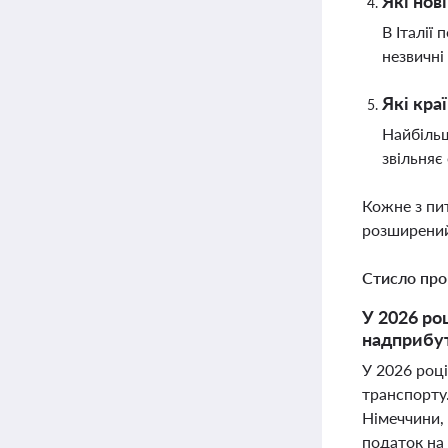
Які нов
В Італії
незвичні
Які кра
Найбільш
звільняє
Кожне з пи
розширений
Стисло про
У 2026 ро
надприбут
У 2026 році
транспорту.
Німеччини, 
податок на