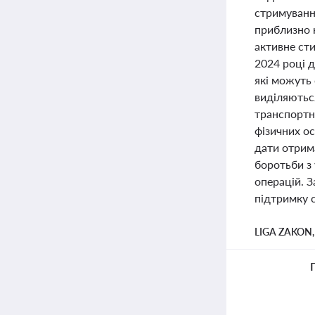
стримуванн
приблизно 
активне ст
2024 році д
які можуть 
виділяються
транспортн
фізичних о
дати отрима
боротьби з 
операцій. З
підтримку с
LIGA ZAKON