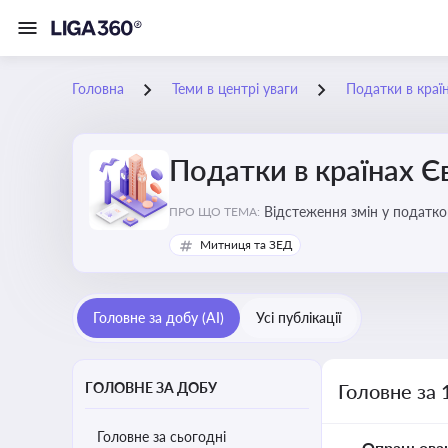
Головна
Теми в центрі уваги
Податки в краї
Податки в країнах 
Відстеження змін у податков
ПРО ЩО ТЕМА:
Митниця та ЗЕД
Головне за добу (AI)
Усі публікації
ГОЛОВНЕ ЗА ДОБУ
Головне за 
Головне за сьогодні
Опрацьова