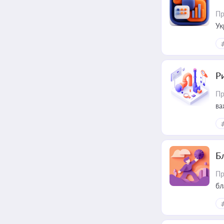
Пр
Ук
ін
Ри
Пр
ва
Б
Пр
бл