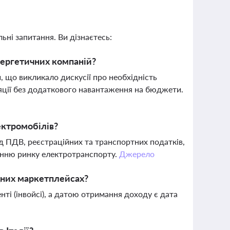
ьні запитання. Ви дізнаєтесь:
нергетичних компаній?
и, що викликало дискусії про необхідність
яції без додаткового навантаження на бюджети.
ектромобілів?
ід ПДВ, реєстраційних та транспортних податків,
анню ринку електротранспорту.
Джерело
дних маркетплейсах?
і (інвойсі), а датою отримання доходу є дата