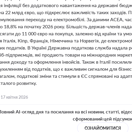
я інфляції без додаткового навантаження на державні бюдж
на 22 млрд євро, що підкреслює важливість таких заходів. 
имулювання переходу на електромобілі. За даними ACEA, част
о 18,8% на початку 2026 року. Більшість держав-членів надаю
сягати до 11 000 євро на покупця, залежно від країни та умо
 Італія, Кіпр, Франція, Німеччина та Норвегія, де електромоб
их податків. В Україні Державна податкова служба надала 
сіб-підприємців, які продають товари на міжнародних марке
ння доходу та оформлення інвойсів. Також в Італії посилил
ухиленням від податків, що є важливим сигналом для бізнес
агалом, податкові зміни та стимули в ЄС спрямовані на адап
талого розвитку.
,
17 квітня 2026
Повний AI-огляд дня та посилання на всі новини, статті, віде
сформований цей підсумо
ОЗНАЙОМИТИСЯ