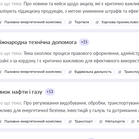
о що тема:
Про новини та кейси щодо акцизу, які є критично важли
алізують підакцизну продукцію, з метою уникнення штрафів та ефек
Паливно-енергетичний комплекс
Торгівля
Харчова промисловіс
іжнародна технічна допомога
+15
о що тема:
Тема охоплює процеси правового оформлення, адміністр
раїні з-за кордону, і є критично важливою для ефективного використ
фраструктурних проєктів
Паливно-енергетичний комплекс
Будівельна діяльність
Транспо
нок нафти і газу
+13
о що тема:
Про регулювання видобування, обробки, транспортування
жливо для енергетичної безпеки, інвестицій у галузь та дотримання 
Паливно-енергетичний комплекс
Транспорт
Металургія