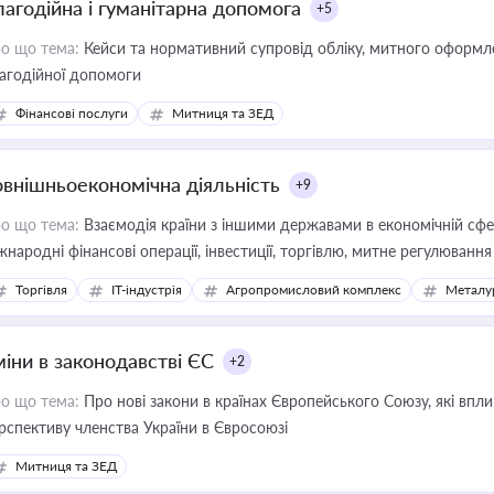
лагодійна і гуманітарна допомога
+5
о що тема:
Кейси та нормативний супровід обліку, митного оформлен
агодійної допомоги
Фінансові послуги
Митниця та ЗЕД
овнішньоекономічна діяльність
+9
о що тема:
Взаємодія країни з іншими державами в економічній сфері
жнародні фінансові операції, інвестиції, торгівлю, митне регулювання
Торгівля
IT-індустрія
Агропромисловий комплекс
Металу
міни в законодавстві ЄС
+2
о що тема:
Про нові закони в країнах Європейського Союзу, які впливають на умови торгівлі, трудової міграції, інтеграції та
рспективу членства України в Євросоюзі
Митниця та ЗЕД