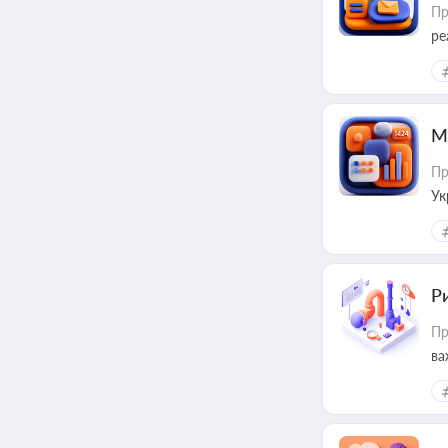
Пр
ре
М
Пр
Ук
ін
Ри
Пр
ва