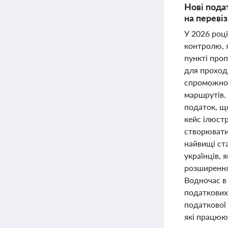
Нові пода
на перевіз
У 2026 роц
контролю, я
пункті про
для проход
спроможност
маршрутів. 
податок, що
кейс ілюстр
створювати
найвищі ста
українців, 
розширення
Водночас в 
податкових
податкової 
які працюют