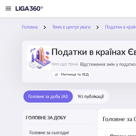
Головна
Теми в центрі уваги
Податки в краї
Податки в країнах 
Відстеження змін у податков
ПРО ЩО ТЕМА:
Митниця та ЗЕД
Головне за добу (AI)
Усі публікації
ГОЛОВНЕ ЗА ДОБУ
Головне за 
Головне за сьогодні
Опрацьова