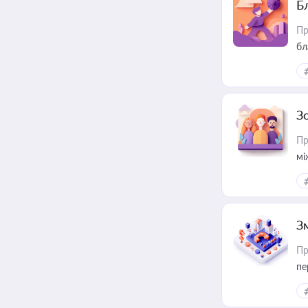
Б
Пр
бл
З
Пр
мі
З
Пр
пе