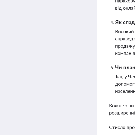
нарахову
від онла
Як спад
Високий 
справедл
продажу 
компані
Чи план
Так, у Ч
допомогт
населенн
Кожне з пи
розширений
Стисло про