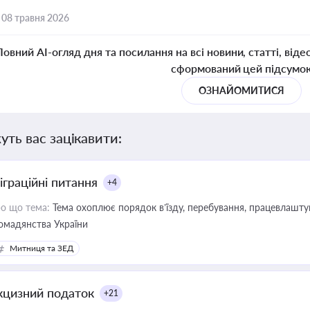
,
08 травня 2026
Повний AI-огляд дня та посилання на всі новини, статті, віде
сформований цей підсумо
ОЗНАЙОМИТИСЯ
уть вас зацікавити:
іграційні питання
+4
о що тема:
Тема охоплює порядок в’їзду, перебування, працевлаштув
омадянства України
Митниця та ЗЕД
кцизний податок
+21