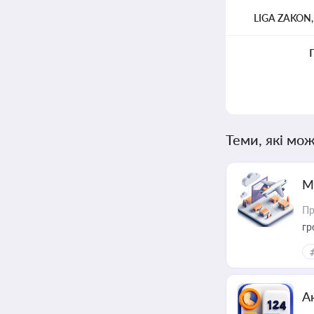
LIGA ZAKON
Теми, які мож
М
Пр
гр
А