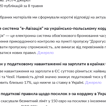
20 публікацій за 8 травня
ібраних матеріалів ми сформували короткі відповіді на актуал
 система "е-Авізація" на українсько-польському кордо
ція" — це електронна система обов'язкового бронювання час
ння прикордонного контролю на пункті пропуску "Дорогусь
вати пропускну спроможність, але вимагає від перевізників
ватися нових правил.
Джерело
ни у податковому навантаженні на зарплати в країнах 
е навантаження на зарплати в ЄС суттєво різниться: найвищі 
 та Чехії. Наявність дітей значно знижує податковий тиск у 
вить близько 17%, що нижче за ставку в Україні.
Джерело
і податкові правила щодо посилок з-за кордону в Укра
і скасували безмитний ліміт у 150 євро на посилки з іноземни