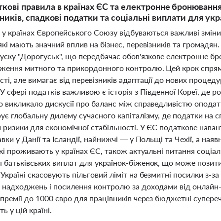
ткові правила в країнах ЄС та електронне бронювання
ників, спадкові податки та соціальні виплати для укр
і у країнах Європейського Союзу відбуваються важливі змін
кі мають значний вплив на бізнес, перевізників та громадян
пуску "Дорогуськ", що передбачає обов'язкове електронне б
ження митного та прикордонного контролю. Цей крок спрям
і, але вимагає від перевізників адаптації до нових процед
У сфері податків важливою є історія з Південної Кореї, де
 викликало дискусії про баланс між справедливістю оподатк
ує глобальну дилему сучасного капіталізму, де податки на с
 ризики для економічної стабільності. У ЄС податкове наван
вки у Данії та Ісландії, найнижчі — у Польщі та Чехії, а ная
які проживають у країнах ЄС, також актуальні питання соціа
 батьківських виплат для українок-біженок, що може позит
Україні скасовують пільговий ліміт на безмитні посилки з-з
 надходжень і посилення контролю за доходами від онлайн-
премії до 1000 євро для працівників через бюджетні супереч
ь у цій країні.