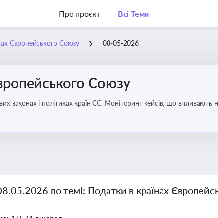
Про проєкт
Всі Теми
нах Європейського Союзу
08-05-2026
Європейського Союзу
их законах і політиках країн ЄС. Моніторинг кейсів, що впливають на
08.05.2026 по темі: Податки в країнах Європейс
но:
14574 джерел