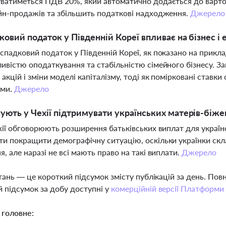
ватиметься ПДВ 20%, який автоматично додається до вартос
йн-продажів та збільшить податкові надходження.
Джерело
ковий податок у Південній Кореї впливає на бізнес і
спадковий податок у Південній Кореї, як показано на прикл
ивістю оподаткування та стабільністю сімейного бізнесу. З
акцій і зміни моделі капіталізму, тоді як помірковані ста
ями.
Джерело
ують у Чехії підтримувати українських матерів-біже
ехії обговорюють розширення батьківських виплат для україн
и покращити демографічну ситуацію, оскільки українки ск
я, але наразі не всі мають право на такі виплати.
Джерело
тань — це короткий підсумок змісту публікацій за день. По
 підсумок за добу доступні у
комерційній версії Платформи
 головне: