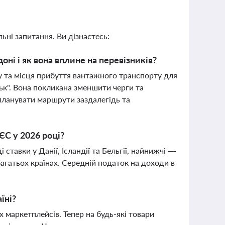
ьні запитання. Ви дізнаєтесь:
ні і як вона вплине на перевізників?
у та місця прибуття вантажного транспорту для
к". Вона покликана зменшити черги та
 планувати маршрути заздалегідь та
ЄС у 2026 році?
ставки у Данії, Ісландії та Бельгії, найнижчі —
багатьох країнах. Середній податок на доходи в
їні?
х маркетплейсів. Тепер на будь-які товари