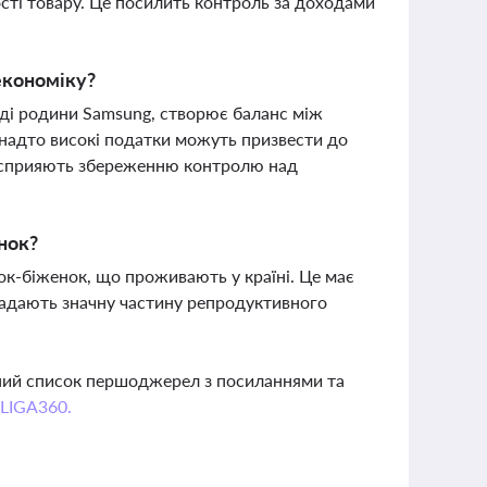
ті товару. Це посилить контроль за доходами
 економіку?
аді родини Samsung, створює баланс між
анадто високі податки можуть призвести до
вки сприяють збереженню контролю над
нок?
ок-біженок, що проживають у країні. Це має
ладають значну частину репродуктивного
вний список першоджерел з посиланнями та
 LIGA360.