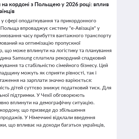
 на кордоні з Польщею у 2026 році: вплив
аїнців
и у сфері оподаткування та прикордонного
. Польща впроваджує систему "е-Авізація" у
ронювання часу прибуття вантажного транспорту
ований на оптимізацію пропускної
ур, що може вплинути на логістику та планування
 родина Samsung сплатила рекордний спадковий
ування та стабільністю сімейного бізнесу. Цей
падщину можуть як сприяти рівності, так і
таження на зарплати значно варіюється:
вність дітей суттєво знижує податковий тиск. Для
льної підтримки. У Чехії обговорюють
ивно вплинути на демографічну ситуацію.
а кордону, що призведе до збільшення
продажів. У Німеччині відклали введення
ки, що впливає на доходи багатьох українців,