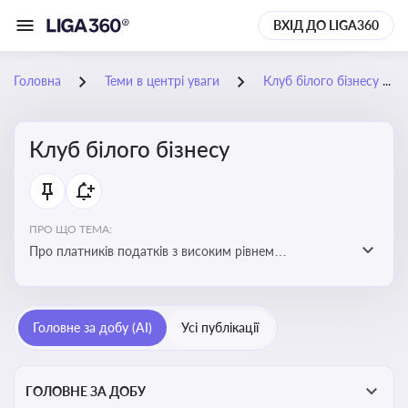
ВХІД ДО LIGA360
Головна
Теми в центрі уваги
Клуб білого бізнесу
Клуб білого бізнесу
ПРО ЩО ТЕМА:
Про платників податків з високим рівнем
добровільного дотримання податкового
законодавства
Головне за добу (AI)
Усі публікації
ГОЛОВНЕ ЗА ДОБУ