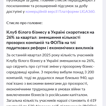
посиланнями та розширений підсумок за добу
доступні у
комерційній версії Платформи LIGA360.
Стисло про головне:
Клуб білого бізнесу в Україні скоротився на
26% за квартал: зменшення кількості
прозорих компаній та ФОПів на тлі
податкових реформ і економічних викликів
За останній квартал 2025 року кількість учасників
Клубу білого бізнесу в Україні зменшилася на 26%,
що свідчить про суттєві зміни у прозорому бізнес-
середовищі країни. З переліку вибули понад 3 200
компаній, тоді як додалося лише близько 940, що
пов’язано з високими вимогами до прозорості,
економічними труднощами в умовах війни та
виключенням бізнесів із російським капіталом.
Загальна кількість учасників наразі становить 6 619
компаній та 530 фізичних осіб-підприємців (ФОПів).