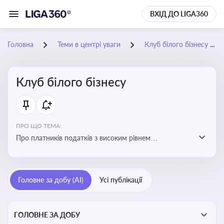
ВХІД ДО LIGA360
Головна
Теми в центрі уваги
Клуб білого бізнесу
Клуб білого бізнесу
ПРО ЩО ТЕМА:
Про платників податків з високим рівнем
добровільного дотримання податкового
законодавства
Головне за добу (AI)
Усі публікації
ГОЛОВНЕ ЗА ДОБУ