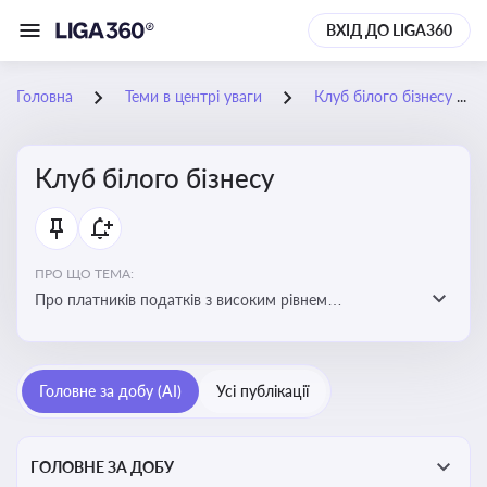
ВХІД ДО LIGA360
Головна
Теми в центрі уваги
Клуб білого бізнесу
Клуб білого бізнесу
ПРО ЩО ТЕМА:
Про платників податків з високим рівнем
добровільного дотримання податкового
законодавства
Головне за добу (AI)
Усі публікації
ГОЛОВНЕ ЗА ДОБУ