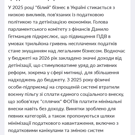
У 2025 році "білий" бізнес в Україні стикається з
низкою викликів, пов'язаних із податковою
політикою та детінізацією економіки. Голова
парламентського комітету з фінансів Данило
Гетманцев підкреслює, що підвищення ПДВ в
умовах трильйона гривень несплачених податків
стане знущанням над легальним бізнесом. Водночас
у бюджеті на 2026 рік закладено значні доходи від
детінізації, що стимулюватиме уряд до активних
реформ, зокрема у сфері митниці, для збільшення
надходжень до бюджету. З 2025 року фізичні
особи-підприємці на спрощеній системі втратили
воєнну пільгу зі сплати єдиного соціального внеску,
що зобов'язує "сплячих" ФОПів платити мінімальні
внески навіть без доходу. Винятки зроблено для
певних категорій, а також пропонуються шляхи
мінімізації податкового навантаження, включно з
податковими канікулами та зміною систем