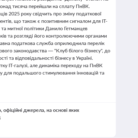
 понад тисяча перейшли на сплату ПнВК.
яців 2025 року свідчить про зміну податкової
ентів, що також є позитивним сигналом для IT-
ї та митної політики Данило Гетманцев
років та розгляді його контролюючими органами
ржавна податкова служба оприлюднила перелік
вого законодавства — "Клуб білого бізнесу", до
ті та відповідальності бізнесу в Україні.
ку IT-галузі, але динаміка переходу на ПнВК
есу для подальшого стимулювання інновацій та
о, офіційні джерела, на основі яких
к