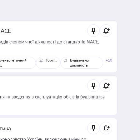
NACE
идів економічної діяльності до стандартів NACE,
о-енергетичний
Торгівля
Будівельна
+10
кс
діяльність
я та введення в експлуатацію об’єктів будівництва
итика
конодавства України, включаючи зміни до