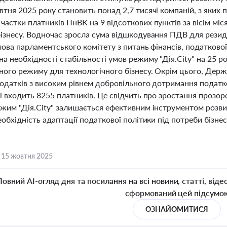
тня 2025 року становить понад 2,7 тисячі компаній, з яких
астки платників ПнВК на 9 відсоткових пунктів за вісім міс
бізнесу. Водночас зросла сума відшкодування ПДВ для резид
лова парламентського комітету з питань фінансів, податково
а необхідності стабільності умов режиму "Дія.City" на 25 
ьного режиму для технологічного бізнесу. Окрім цього, Де
податків з високим рівнем добровільного дотримання податко
і входить 8255 платників. Це свідчить про зростання прозорос
жим "Дія.City" залишається ефективним інструментом розвит
еобхідність адаптації податкової політики під потреби бізн
,
15 жовтня 2025
Повний AI-огляд дня та посилання на всі новини, статті, віде
сформований цей підсумо
ОЗНАЙОМИТИСЯ