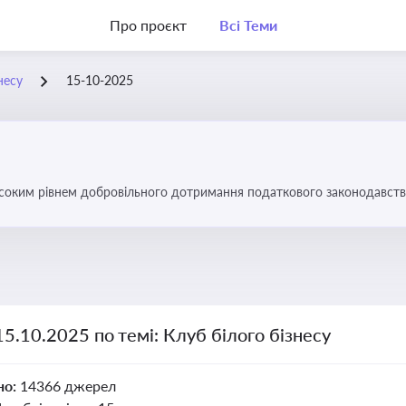
Про проєкт
Всі Теми
несу
15-10-2025
високим рівнем добровільного дотримання податкового законодавств
15.10.2025 по темі: Клуб білого бізнесу
но:
14366 джерел