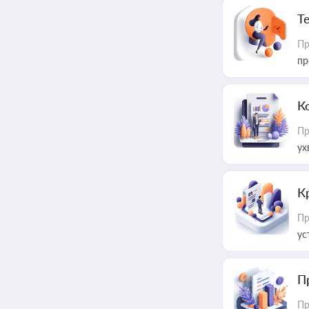
T
Пр
пр
К
Пр
ух
К
Пр
ус
П
Пр