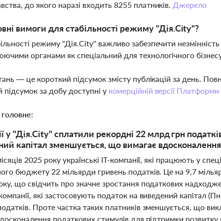
вства, до якого наразі входить 8255 платників.
Джерело
овні вимоги для стабільності режиму "Дія.City"?
ільності режиму "Дія.City" важливо забезпечити незмінність
ючими органами як спеціальний для технологічного бізнесу,
тань — це короткий підсумок змісту публікацій за день. По
 підсумок за добу доступні у
комерційній версії Платформи
 головне:
ї у "Дія.City" сплатили рекордні 22 млрд грн податкі
ний капітал зменшується, що вимагає вдосконалення
місяців 2025 року українські IT-компанії, які працюють у спе
го бюджету 22 мільярди гривень податків. Це на 9,7 мільяр
оку, що свідчить про значне зростання податкових надходжен
компанії, які застосовують податок на виведений капітал (Пн
податків. Проте частка таких платників зменшується, що ви
вдосконалення податкових стимулів для підтримки розвитку га