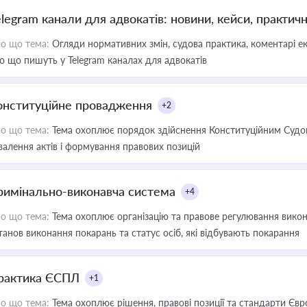
elegram канали для адвокатів: новини, кейси, практич
о що тема:
Огляди нормативних змін, судова практика, коментарі екс
о що пишуть у Telegram каналах для адвокатів
онституційне провадження
+2
о що тема:
Тема охоплює порядок здійснення Конституційним Судом
валення актів і формування правових позицій
римінально-виконавча система
+4
о що тема:
Тема охоплює організацію та правове регулювання викона
танов виконання покарань та статус осіб, які відбувають покарання
рактика ЄСПЛ
+1
о що тема:
Тема охоплює рішення, правові позиції та стандарти Євр