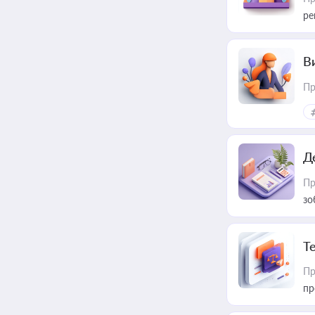
ре
В
Пр
Д
Пр
зо
T
Пр
пр