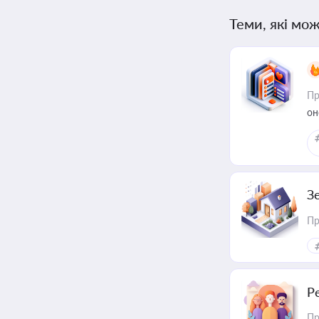
Теми, які мож
Пр
он
З
Пр
Р
Пр