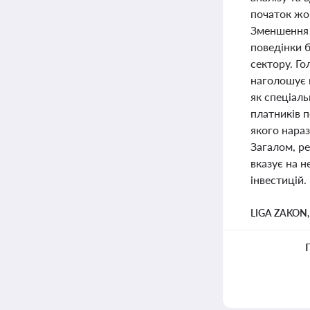
початок жов
Зменшення ч
поведінки 
сектору. Го
наголошує н
як спеціал
платників 
якого нараз
Загалом, ре
вказує на н
інвестицій.
LIGA ZAKON