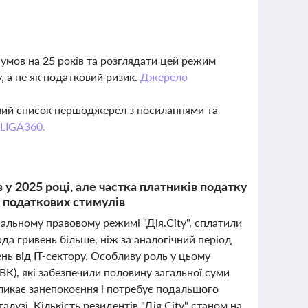
 умов на 25 років та розглядати цей режим
 а не як податковий ризик.
Джерело
вний список першоджерел з посиланнями та
 LIGA360.
в у 2025 році, але частка платників податку
 податкових стимулів
ціальному правовому режимі "Дія.City", сплатили
да гривень більше, ніж за аналогічний період
ь від IT-сектору. Особливу роль у цьому
ВК), які забезпечили половину загальної суми
кликає занепокоєння і потребує подальшого
лузі. Кількість резидентів "Дія.City" станом на