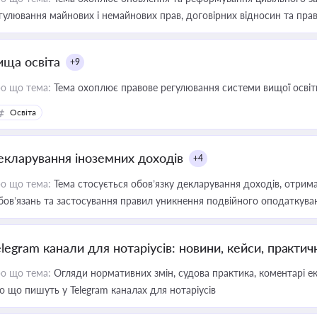
гулювання майнових і немайнових прав, договірних відносин та прав
ища освіта
+9
о що тема:
Тема охоплює правове регулювання системи вищої освіти, о
Освіта
екларування іноземних доходів
+4
о що тема:
Тема стосується обов’язку декларування доходів, отрим
бов’язань та застосування правил уникнення подвійного оподаткува
elegram канали для нотаріусів: новини, кейси, практич
о що тема:
Огляди нормативних змін, судова практика, коментарі екс
о що пишуть у Telegram каналах для нотаріусів