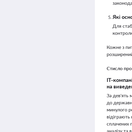
законода
Які осн
Для стаб
контролю
Кожне з пи
розширений
Стисло про
IT-компані
на виведе
За дев'ять 
до державно
минулого р
відіграють 
сплачених 
аналізу та 