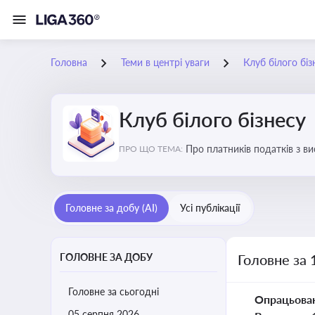
Головна
Теми в центрі уваги
Клуб білого біз
Клуб білого бізнесу
Про платників податків з 
ПРО ЩО ТЕМА:
Головне за добу (AI)
Усі публікації
ГОЛОВНЕ ЗА ДОБУ
Головне за 
Головне за сьогодні
Опрацьова
05 серпня 2026