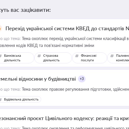
уть вас зацікавити:
Перехід української системи КВЕД до стандартів 
о що тема:
Тема охоплює перехід української системи класифікації в
овлення кодів КВЕД та пов'язані нормативні зміни
Банківська
Страхова
Фінансові
Паливн
діяльність
діяльність
послуги
компле
емельні відносини у будівництві
+3
о що тема:
Тема охоплює правове регулювання підготовки, здійсненн
Будівельна діяльність
езонансний проєкт Цивільного кодексу: реакції та кр
о що тема:
Тема охоплює оновлення та реформування цивільного за