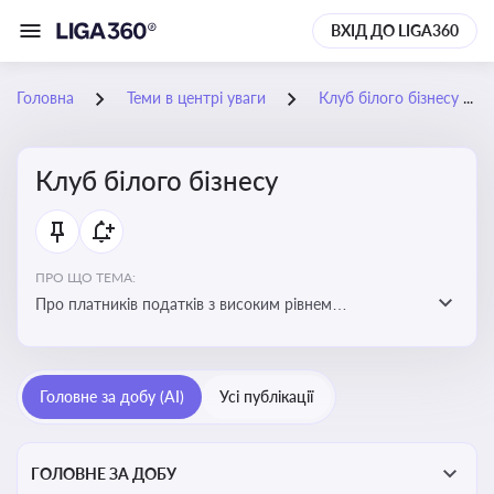
ВХІД ДО LIGA360
Головна
Теми в центрі уваги
Клуб білого бізнесу
Клуб білого бізнесу
ПРО ЩО ТЕМА:
Про платників податків з високим рівнем
добровільного дотримання податкового
законодавства
Головне за добу (AI)
Усі публікації
ГОЛОВНЕ ЗА ДОБУ