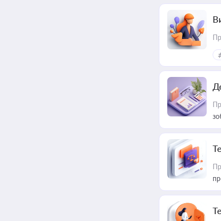
В
Пр
Д
Пр
зо
T
Пр
пр
T