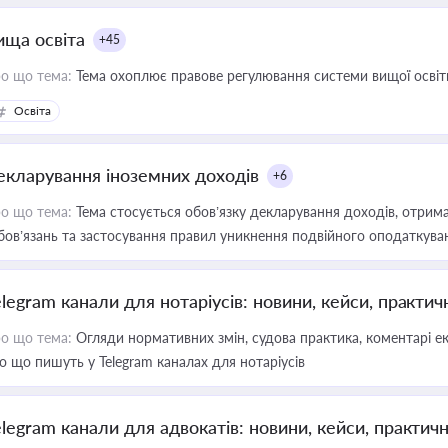
ища освіта
+45
о що тема:
Тема охоплює правове регулювання системи вищої освіти, о
Освіта
екларування іноземних доходів
+6
о що тема:
Тема стосується обов’язку декларування доходів, отрим
бов’язань та застосування правил уникнення подвійного оподаткува
elegram канали для нотаріусів: новини, кейси, практич
о що тема:
Огляди нормативних змін, судова практика, коментарі екс
о що пишуть у Telegram каналах для нотаріусів
elegram канали для адвокатів: новини, кейси, практич