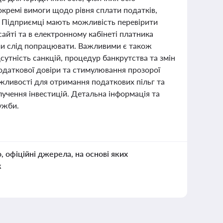
 окремі вимоги щодо рівня сплати податків,
и. Підприємці мають можливість перевірити
сайті та в електронному кабінеті платника
кими слід попрацювати. Важливими є також
ідсутність санкцій, процедур банкрутства та змін
податкової довіри та стимулювання прозорої
можливості для отримання податкових пільг та
учення інвестицій. Детальна інформація та
ужби.
о, офіційні джерела, на основі яких
к