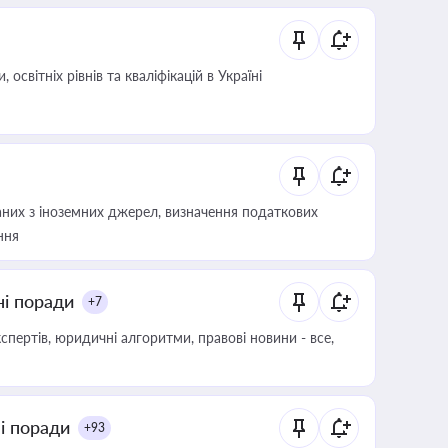
світніх рівнів та кваліфікацій в Україні
аних з іноземних джерел, визначення податкових
ння
ні поради
+7
пертів, юридичні алгоритми, правові новини - все,
ні поради
+93