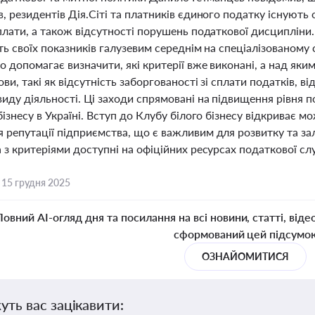
, резидентів Дія.Сіті та платників єдиного податку існують
 плати, а також відсутності порушень податкової дисциплін
ть своїх показників галузевим середнім на спеціалізованому 
о допомагає визначити, які критерії вже виконані, а над я
ови, такі як відсутність заборгованості зі сплати податків, в
иду діяльності. Ці заходи спрямовані на підвищення рівня 
бізнесу в Україні. Вступ до Клубу білого бізнесу відкриває 
 репутації підприємства, що є важливим для розвитку та зал
 з критеріями доступні на офіційних ресурсах податкової сл
,
15 грудня 2025
Повний AI-огляд дня та посилання на всі новини, статті, віде
сформований цей підсумо
ОЗНАЙОМИТИСЯ
уть вас зацікавити: