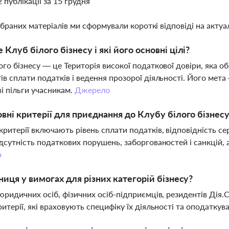
2 публікації за 15 грудня
ібраних матеріалів ми сформували короткі відповіді на актуал
 Клуб білого бізнесу і які його основні цілі?
ого бізнесу — це Територія високої податкової довіри, яка 
ів сплати податків і ведення прозорої діяльності. Його мет
і пільги учасникам.
Джерело
овні критерії для приєднання до Клубу білого бізнес
критерії включають рівень сплати податків, відповідність се
ідсутність податкових порушень, заборгованостей і санкцій, 
о
зниця у вимогах для різних категорій бізнесу?
 юридичних осіб, фізичних осіб-підприємців, резидентів Дія.
ритерії, які враховують специфіку їх діяльності та оподаткув