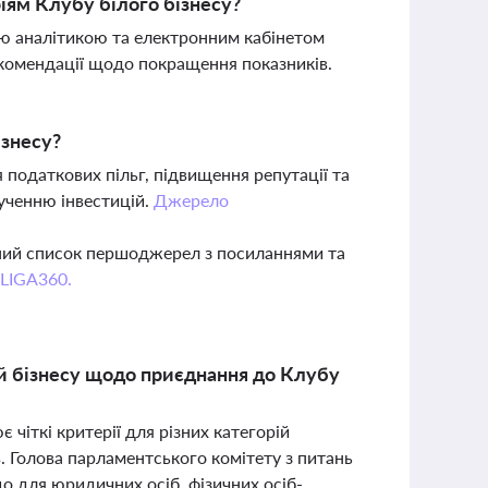
іям Клубу білого бізнесу?
ою аналітикою та електронним кабінетом
екомендації щодо покращення показників.
ізнесу?
 податкових пільг, підвищення репутації та
лученню інвестицій.
Джерело
вний список першоджерел з посиланнями та
 LIGA360.
ій бізнесу щодо приєднання до Клубу
 чіткі критерії для різних категорій
. Голова парламентського комітету з питань
о для юридичних осіб, фізичних осіб-