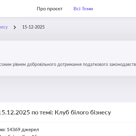
Про проєкт
Всі Теми
несу
15-12-2025
високим рівнем добровільного дотримання податкового законодавств
15.12.2025 по темі: Клуб білого бізнесу
но:
14369 джерел