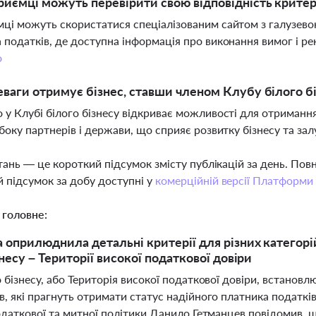
риємці можуть перевірити свою відповідність критер
ці можуть скористатися спеціалізованим сайтом з галузев
 податків, де доступна інформація про виконання вимог і р
о
еваги отримує бізнес, ставши членом Клубу білого б
 у Клубі білого бізнесу відкриває можливості для отримання
 боку партнерів і держави, що сприяє розвитку бізнесу та за
тань — це короткий підсумок змісту публікацій за день. По
 підсумок за добу доступні у
комерційній версії Платформи
 головне:
 оприлюднила детальні критерії для різних категор
несу – Території високої податкової довіри
 бізнесу, або Територія високої податкової довіри, встановлює
, які прагнуть отримати статус надійного платника податків
одаткової та митної політики Данило Гетманцев повідомив, щ