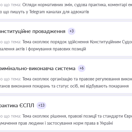
о що тема:
Огляди нормативних змін, судова практика, коментарі екс
о що пишуть у Telegram каналах для адвокатів
онституційне провадження
+3
о що тема:
Тема охоплює порядок здійснення Конституційним Судом
валення актів і формування правових позицій
римінально-виконавча система
+6
о що тема:
Тема охоплює організацію та правове регулювання викона
танов виконання покарань та статус осіб, які відбувають покарання
рактика ЄСПЛ
+13
о що тема:
Тема охоплює рішення, правові позиції та стандарти Євр
умачення прав людини і застосування норм права в Україні