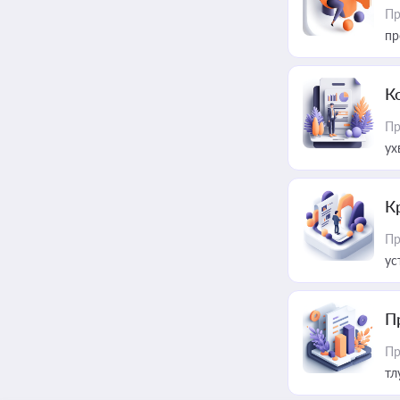
Пр
пр
К
Пр
ух
К
Пр
ус
П
Пр
тл