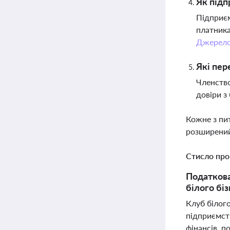
Як підп
Підприєм
платника
Джерел
Які пер
Членство
довіри з
Кожне з пи
розширений
Стисло про
Податкова
білого біз
Клуб білого
підприємств
фінансів, п