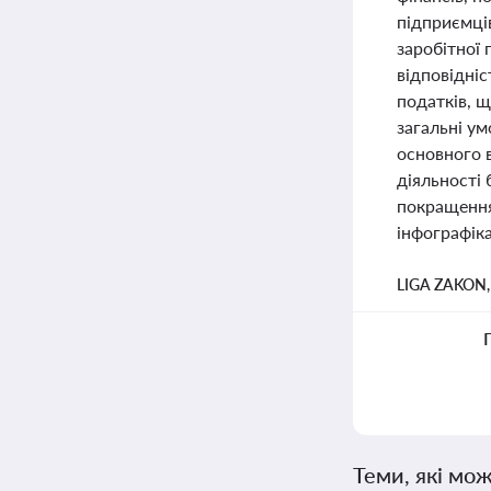
підприємців
заробітної
відповідніс
податків, щ
загальні ум
основного в
діяльності 
покращення
інфографіка
LIGA ZAKON
Теми, які мож