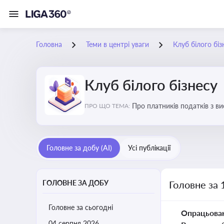
Головна
Теми в центрі уваги
Клуб білого біз
Клуб білого бізнесу
Про платників податків з 
ПРО ЩО ТЕМА:
Головне за добу (AI)
Усі публікації
ГОЛОВНЕ ЗА ДОБУ
Головне за 
Головне за сьогодні
Опрацьова
04 серпня 2026