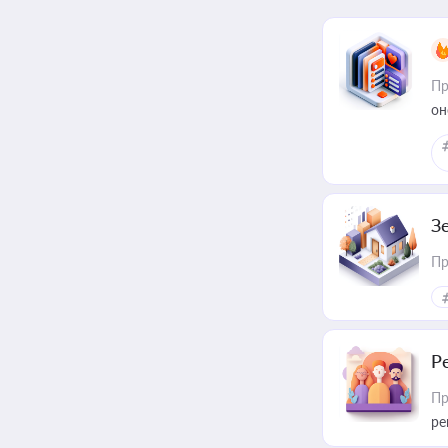
Пр
он
З
Пр
Р
Пр
ре