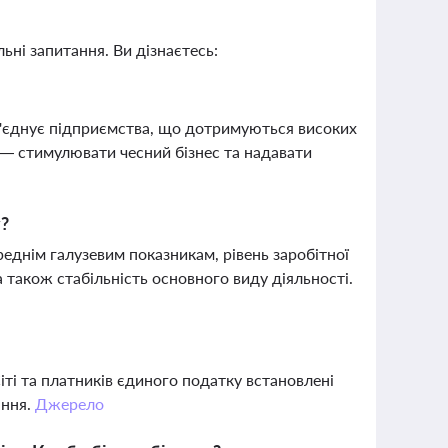
ьні запитання. Ви дізнаєтесь:
об'єднує підприємства, що дотримуються високих
а — стимулювати чесний бізнес та надавати
у?
реднім галузевим показникам, рівень заробітної
а також стабільність основного виду діяльності.
Сіті та платників єдиного податку встановлені
ання.
Джерело