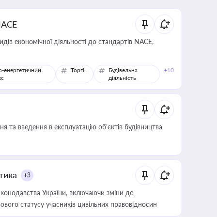
NACE
идів економічної діяльності до стандартів NACE,
о-енергетичний
Торгівля
Будівельна
+10
кс
діяльність
я та введення в експлуатацію об’єктів будівництва
итика
+3
конодавства України, включаючи зміни до
ового статусу учасників цивільних правовідносин