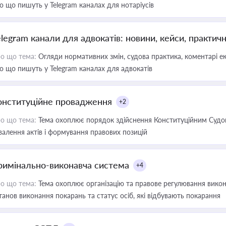
о що пишуть у Telegram каналах для нотаріусів
elegram канали для адвокатів: новини, кейси, практич
о що тема:
Огляди нормативних змін, судова практика, коментарі екс
о що пишуть у Telegram каналах для адвокатів
онституційне провадження
+2
о що тема:
Тема охоплює порядок здійснення Конституційним Судом
валення актів і формування правових позицій
римінально-виконавча система
+4
о що тема:
Тема охоплює організацію та правове регулювання викона
танов виконання покарань та статус осіб, які відбувають покарання