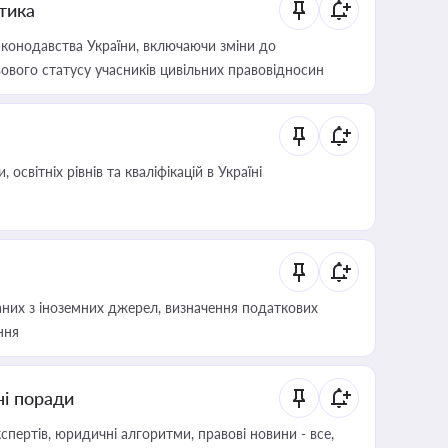
итика
конодавства України, включаючи зміни до
ового статусу учасників цивільних правовідносин
світніх рівнів та кваліфікацій в Україні
аних з іноземних джерел, визначення податкових
ння
ні поради
пертів, юридичні алгоритми, правові новини - все,