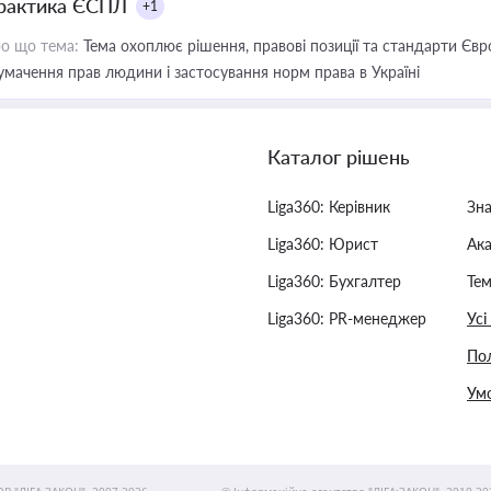
рактика ЄСПЛ
+1
о що тема:
Тема охоплює рішення, правові позиції та стандарти Євр
умачення прав людини і застосування норм права в Україні
Каталог рішень
Liga360: Керівник
Зн
Liga360: Юрист
Ак
Liga360: Бухгалтер
Тем
Liga360: PR-менеджер
Усі
Пол
Умо