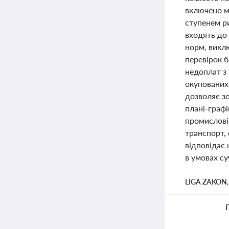
включено м
ступенем р
входять до
норм, виклю
перевірок б
недоплат з 
окупованих 
дозволяє з
плані-граф
промисловіс
транспорт,
відповідає 
в умовах су
LIGA ZAKON