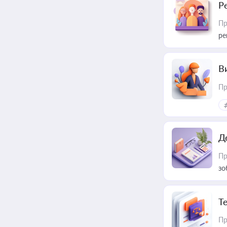
Р
Пр
ре
В
Пр
Д
Пр
зо
T
Пр