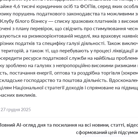
айже 4,6 тисячі юридичних осіб та ФОПів, серед яких особл
изику порушень податкового законодавства та можливими з
 Клубу білого бізнесу — списку зразкових платників з висо
чені з плану перевірок, що свідчить про стимулювання чесн
азуються на ризикоорієнтованій моделі, яка враховує наявні
різних податків та специфіку галузі діяльності. Також викл
територій, а також ті, що перебувають у процесі ліквідації а
осередити ресурси податкової служби на найбільш проблемн
іку зроблено на галузях з непропорційно високими ризиками 
ть, постачання енергії, оптова та роздрібна торгівля (зокрем
 складське господарство та поштова діяльність. Вдосконале
цілям Національної стратегії доходів і спрямоване на підв
часних викликів.
,
27 грудня 2025
Повний AI-огляд дня та посилання на всі новини, статті, віде
сформований цей підсумо