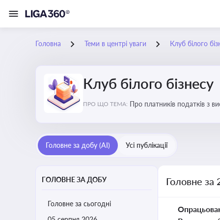
Головна
Теми в центрі уваги
Клуб білого біз
Клуб білого бізнесу
Про платників податків з 
ПРО ЩО ТЕМА:
Головне за добу (AI)
Усі публікації
ГОЛОВНЕ ЗА ДОБУ
Головне за 
Головне за сьогодні
Опрацьова
05 серпня 2026