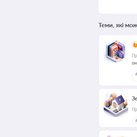
Теми, які мож
Пр
он
З
Пр