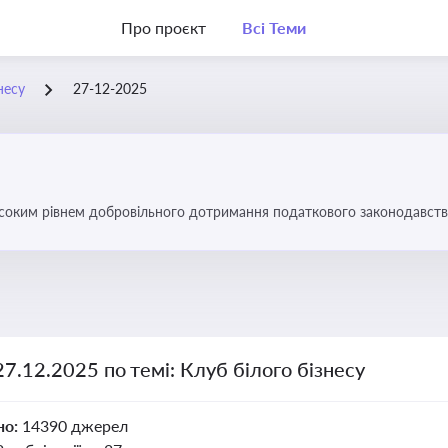
Про проєкт
Всі Теми
несу
27-12-2025
високим рівнем добровільного дотримання податкового законодавств
27.12.2025 по темі: Клуб білого бізнесу
но:
14390 джерел