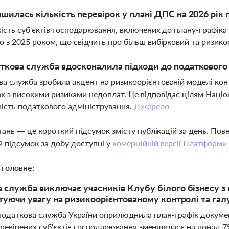
шилась кількість перевірок у плані ДПС на 2026 рік 
ькість суб'єктів господарювання, включених до плану-графіка
о з 2025 роком, що свідчить про більш вибірковий та ризик
ткова служба вдосконалила підходи до податкового 
а служба зробила акцент на ризикоорієнтованій моделі кон
х з високими ризиками недоплат. Це відповідає цілям Націон
ість податкового адміністрування.
Джерело
тань — це короткий підсумок змісту публікацій за день. По
 підсумок за добу доступні у
комерційній версії Платформи
 головне:
 служба виключає учасників Клубу білого бізнесу з
нтуючи увагу на ризикоорієнтованому контролі та га
одаткова служба України оприлюднила план-графік документ
перевірених суб'єктів господарювання зменшилась на понад 7