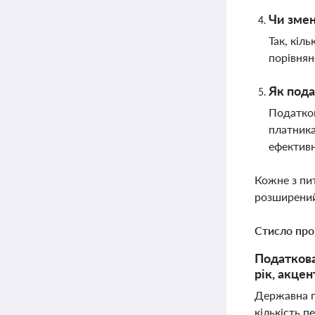
Чи змен
Так, кіл
порівнян
Як пода
Податков
платника
ефективн
Кожне з пи
розширений
Стисло про
Податкова
рік, акце
Державна п
кількість 