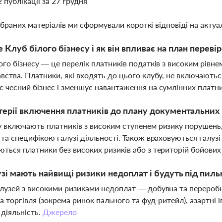
2 публікації за 27 грудня
ібраних матеріалів ми сформували короткі відповіді на актуал
 Клуб білого бізнесу і як він впливає на план перев
ого бізнесу — це перелік платників податків з високим рів
вства. Платники, які входять до цього клубу, не включають
 чесний бізнес і зменшує навантаження на сумлінних платни
терії включення платників до плану документальних 
 включають платників з високим ступенем ризику порушень
 та специфікою галузі діяльності. Також враховуються галуз
ться платники без високих ризиків або з територій бойових
узі мають найвищі ризики недоплат і будуть під пил
лузей з високими ризиками недоплат — добувна та переробна
а торгівля (зокрема ринок пального та фуд-ритейл), азартні 
діяльність.
Джерело