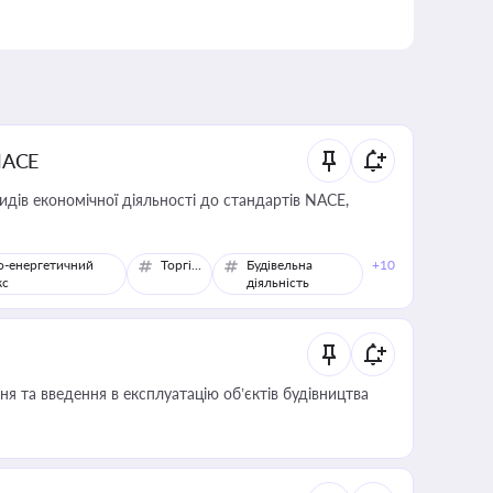
NACE
идів економічної діяльності до стандартів NACE,
о-енергетичний
Торгівля
Будівельна
+10
кс
діяльність
я та введення в експлуатацію об’єктів будівництва