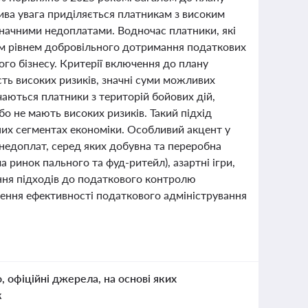
ива увага приділяється платникам з високим
начними недоплатами. Водночас платники, які
ким рівнем добровільного дотримання податкових
ого бізнесу. Критерії включення до плану
сть високих ризиків, значні суми можливих
ючаються платники з територій бойових дій,
бо не мають високих ризиків. Такий підхід
их сегментах економіки. Особливий акцент у
недоплат, серед яких добувна та переробна
а ринок пального та фуд-ритейл), азартні ігри,
ння підходів до податкового контролю
ищення ефективності податкового адміністрування
о, офіційні джерела, на основі яких
к