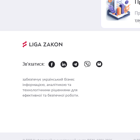
П
Пр
тл
Зв'язатися:
забезпечує український бізнес
інформацією, аналітикою та
технологічними рішеннями для
ефективної та безпечної роботи.