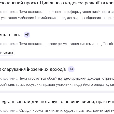
езонансний проєкт Цивільного кодексу: реакції та кр
о що тема:
Тема охоплює оновлення та реформування цивільного за
гулювання майнових і немайнових прав, договірних відносин та прав
ища освіта
+9
о що тема:
Тема охоплює правове регулювання системи вищої освіти, о
Освіта
екларування іноземних доходів
+4
о що тема:
Тема стосується обов’язку декларування доходів, отрим
бов’язань та застосування правил уникнення подвійного оподаткува
elegram канали для нотаріусів: новини, кейси, практич
о що тема:
Огляди нормативних змін, судова практика, коментарі екс