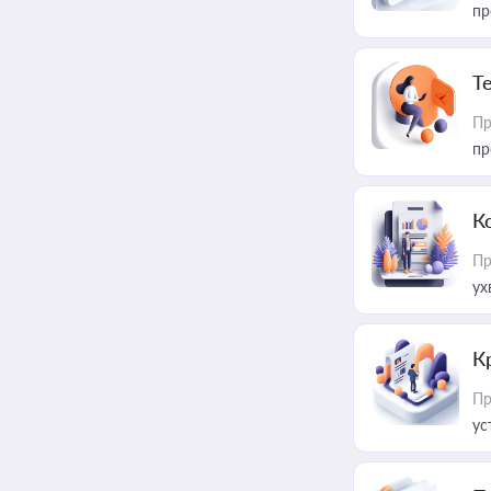
пр
T
Пр
пр
К
Пр
ух
К
Пр
ус