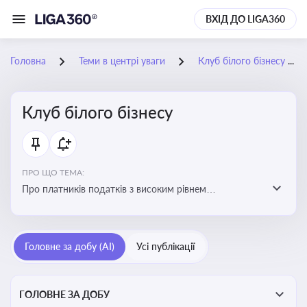
ВХІД ДО LIGA360
Головна
Теми в центрі уваги
Клуб білого бізнесу
Клуб білого бізнесу
ПРО ЩО ТЕМА:
Про платників податків з високим рівнем
добровільного дотримання податкового
законодавства
Головне за добу (AI)
Усі публікації
ГОЛОВНЕ ЗА ДОБУ