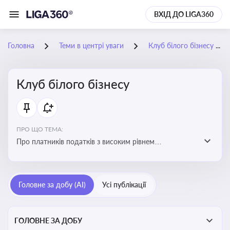
ВХІД ДО LIGA360
Головна
Теми в центрі уваги
Клуб білого бізнесу
Клуб білого бізнесу
ПРО ЩО ТЕМА:
Про платників податків з високим рівнем
добровільного дотримання податкового
законодавства
Головне за добу (AI)
Усі публікації
ГОЛОВНЕ ЗА ДОБУ