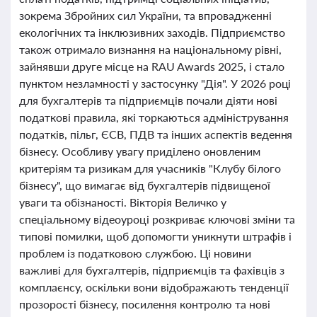
зокрема Збройних сил України, та впровадженні
екологічних та інклюзивних заходів. Підприємство
також отримало визнання на національному рівні,
зайнявши друге місце на RAU Awards 2025, і стало
пунктом незламності у застосунку "Дія". У 2026 році
для бухгалтерів та підприємців почали діяти нові
податкові правила, які торкаються адміністрування
податків, пільг, ЄСВ, ПДВ та інших аспектів ведення
бізнесу. Особливу увагу приділено оновленим
критеріям та ризикам для учасників "Клубу білого
бізнесу", що вимагає від бухгалтерів підвищеної
уваги та обізнаності. Вікторія Величко у
спеціальному відеоуроці розкриває ключові зміни та
типові помилки, щоб допомогти уникнути штрафів і
проблем із податковою службою. Ці новини
важливі для бухгалтерів, підприємців та фахівців з
комплаєнсу, оскільки вони відображають тенденції
прозорості бізнесу, посилення контролю та нові