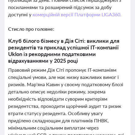
посиланнями та розширений підсумок за добу
доступні у
комерційній версії Платформи LIGA360.
Стисло про головне:
Клуб білого бізнесу в Дія Сіті: виклики для
резидентів та приклад успішної IT-компанії
Uklon із рекордними податковими
відрахуваннями у 2025 році
Правовий режим Дія Сіті пропонує IT-компаніям
спеціальні умови, але має низку важливих вимог і
ризиків. Мар'яна Кавин у своєму податковому блозі
детально описує недоліки режиму, зокрема
необхідність відповідати суворим критеріям
резидентства, проходити щорічний аудит та ризик
втрати статусу резидента. Особливу увагу
приділено складнощам для платників ПНВК,
мінімальним соціальним виплатам через
мінімальний ЄСВ, а також податковим нюансам, які