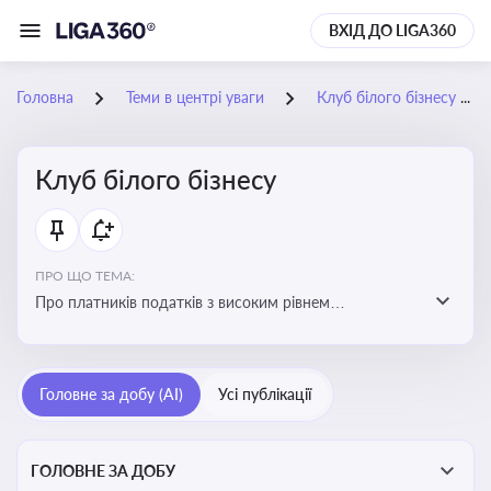
ВХІД ДО LIGA360
Головна
Теми в центрі уваги
Клуб білого бізнесу
Клуб білого бізнесу
ПРО ЩО ТЕМА:
Про платників податків з високим рівнем
добровільного дотримання податкового
законодавства
Головне за добу (AI)
Усі публікації
ГОЛОВНЕ ЗА ДОБУ