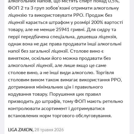
алкогольних напоїв, що містять спирт понад 0,5%,
ФОП 2 та 3 груп зобов’язані отримати алкогольну
ліцензію та використовувати РРО. Продаж без
ліцензії карається штрафом у розмірі 200% вартості
товару, але не менше 25941 гривні. Для сидру та
перрі передбачена спеціальна, дешевша ліцензія,
однак вона не дає права продавати інші алкогольні
напої без загальної ліцензії. Столове вино є
винятком, оскільки його можна продавати без
алкогольної ліцензії, але лише якщо це саме
столове вино, а не інші види алкоголю. Торгівля
столовим вином також вимагає використання РРО,
дотримання мінімальних цін і правильного
кодування товару. Порушення цих правил
призводить до штрафів, тому ФОП мають ретельно
контролювати асортимент і дотримуватися
встановлених норм торгового обслуговування.
LIGA ZAKON,
28 травня 2026