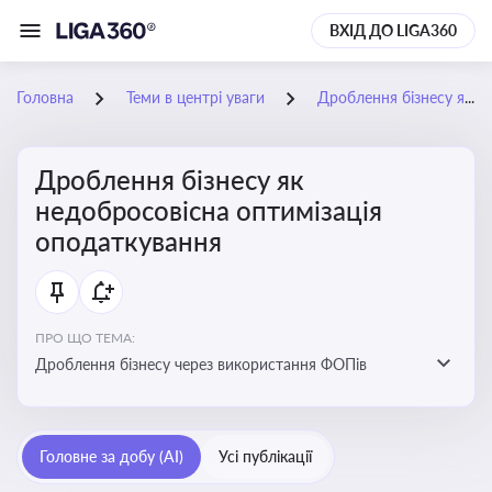
ВХІД ДО LIGA360
Головна
Теми в центрі уваги
Дроблення бізнесу як недобросовісна оптимізація оподаткування
Дроблення бізнесу як
недобросовісна оптимізація
оподаткування
ПРО ЩО ТЕМА:
Дроблення бізнесу через використання ФОПів
Головне за добу (AI)
Усі публікації