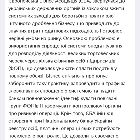
Європейська Бізнес Асоціація (ЄБА) звернулася до
українських державних органів із закликом вжити
системних заходів для боротьби з практикою
штучного дроблення бізнесу, що призводить до
значних втрат податкових надходжень і створює
нерівні умови на ринку. Основною проблемою є
використання спрощеної системи оподаткування
для розподілу діяльності великих торговельних
мереж через кілька фізичних осіб-підприємців
(ФОП), що дозволяє уникати сплати податків у
повному обсязі. Бізнес-спільнота пропонує
заборонити таку практику, запровадити штрафи за
зловживання спрощеною системою та надати
банкам повноваження ідентифікувати пов'язані
групи ФОПів і інформувати контролюючі органи
про ризикові операції. Крім того, ЄБА ініціює
створення при Національному банку України
реєстру осіб, платіжні операції яких потребують
посиленого контролю. Це дозволить своєчасно