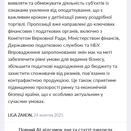
виявляти та обмежувати діяльність суб'єктів із
ознаками ухилення від оподаткування, що є
важливим кроком у детінізації ринку роздрібної
торгівлі. Пропозиції вже направлені до ключових
фінансових і податкових органів, включно з
Комітетом Верховної Ради, Міністерством фінансів,
Державною податковою службою та НБУ.
Впровадження запропонованих змін має на меті
забезпечити рівні умови для ведення бізнесу,
збільшити податкові надходження до бюджету та
захистити споживачів від ризиків, пов’язаних із
контрафактною продукцією. Це також сприятиме
підвищенню прозорості ринку та економічній
безпеці країни, що є особливо актуальним у
сучасних умовах.
LIGA ZAKON,
24 жовтня 2025
Повний AI-підсумок дня та статті-джерела