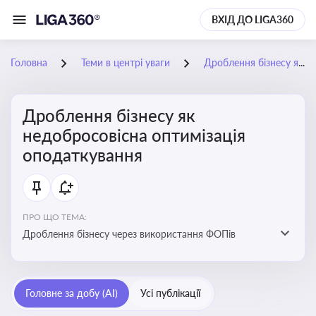
ВХІД ДО LIGA360
Головна
Теми в центрі уваги
Дроблення бізнесу як недобросовісна оптимізація оподаткування
Дроблення бізнесу як
недобросовісна оптимізація
оподаткування
ПРО ЩО ТЕМА:
Дроблення бізнесу через використання ФОПів
Головне за добу (AI)
Усі публікації