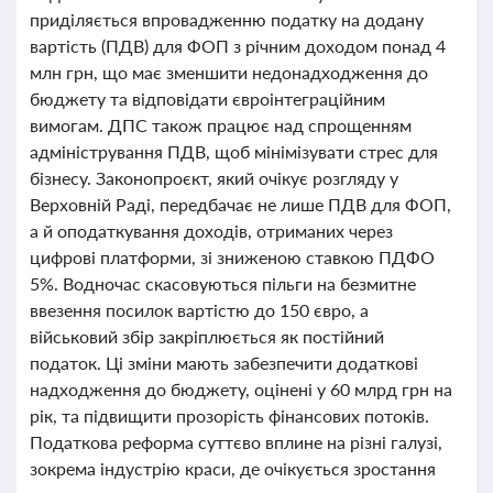
приділяється впровадженню податку на додану
вартість (ПДВ) для ФОП з річним доходом понад 4
млн грн, що має зменшити недонадходження до
бюджету та відповідати євроінтеграційним
вимогам. ДПС також працює над спрощенням
адміністрування ПДВ, щоб мінімізувати стрес для
бізнесу. Законопроєкт, який очікує розгляду у
Верховній Раді, передбачає не лише ПДВ для ФОП,
а й оподаткування доходів, отриманих через
цифрові платформи, зі зниженою ставкою ПДФО
5%. Водночас скасовуються пільги на безмитне
ввезення посилок вартістю до 150 євро, а
військовий збір закріплюється як постійний
податок. Ці зміни мають забезпечити додаткові
надходження до бюджету, оцінені у 60 млрд грн на
рік, та підвищити прозорість фінансових потоків.
Податкова реформа суттєво вплине на різні галузі,
зокрема індустрію краси, де очікується зростання