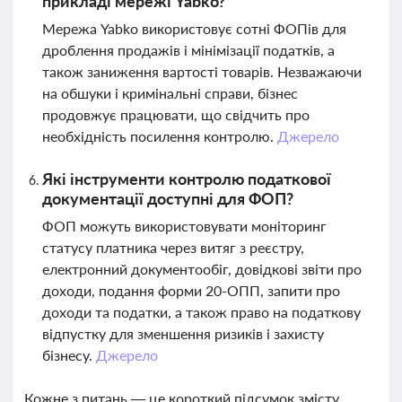
прикладі мережі Yabko?
Мережа Yabko використовує сотні ФОПів для
дроблення продажів і мінімізації податків, а
також заниження вартості товарів. Незважаючи
на обшуки і кримінальні справи, бізнес
продовжує працювати, що свідчить про
необхідність посилення контролю.
Джерело
Які інструменти контролю податкової
документації доступні для ФОП?
ФОП можуть використовувати моніторинг
статусу платника через витяг з реєстру,
електронний документообіг, довідкові звіти про
доходи, подання форми 20-ОПП, запити про
доходи та податки, а також право на податкову
відпустку для зменшення ризиків і захисту
бізнесу.
Джерело
Кожне з питань — це короткий підсумок змісту