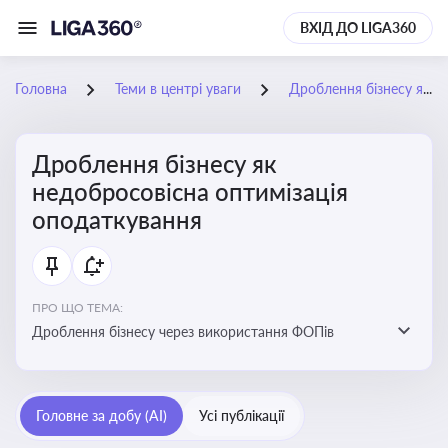
ВХІД ДО LIGA360
Головна
Теми в центрі уваги
Дроблення бізнесу як недобросовісна оптимізація оподаткування
Дроблення бізнесу як
недобросовісна оптимізація
оподаткування
ПРО ЩО ТЕМА:
Дроблення бізнесу через використання ФОПів
Головне за добу (AI)
Усі публікації