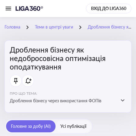
ВХІД ДО LIGA360
Головна
Теми в центрі уваги
Дроблення бізнесу як недобросовісна оптимізація оподаткування
Дроблення бізнесу як
недобросовісна оптимізація
оподаткування
ПРО ЩО ТЕМА:
Дроблення бізнесу через використання ФОПів
Головне за добу (AI)
Усі публікації