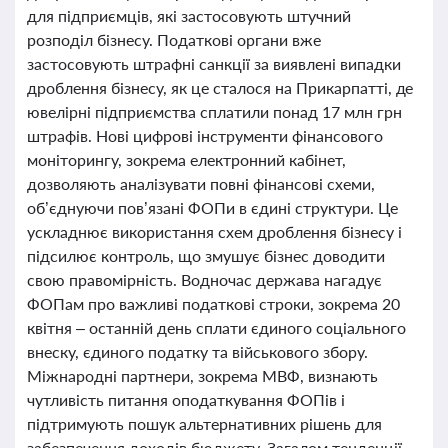
для підприємців, які застосовують штучний
розподіл бізнесу. Податкові органи вже
застосовують штрафні санкції за виявлені випадки
дроблення бізнесу, як це сталося на Прикарпатті, де
ювелірні підприємства сплатили понад 17 млн грн
штрафів. Нові цифрові інструменти фінансового
моніторингу, зокрема електронний кабінет,
дозволяють аналізувати повні фінансові схеми,
об’єднуючи пов’язані ФОПи в єдині структури. Це
ускладнює використання схем дроблення бізнесу і
підсилює контроль, що змушує бізнес доводити
свою правомірність. Водночас держава нагадує
ФОПам про важливі податкові строки, зокрема 20
квітня – останній день сплати єдиного соціального
внеску, єдиного податку та військового збору.
Міжнародні партнери, зокрема МВФ, визнають
чутливість питання оподаткування ФОПів і
підтримують пошук альтернативних рішень для
забезпечення доходів бюджету. Загалом тенденції