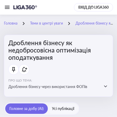
ВХІД ДО LIGA360
Головна
Теми в центрі уваги
Дроблення бізнесу як недобросовісна оптимізація оподаткування
Дроблення бізнесу як
недобросовісна оптимізація
оподаткування
ПРО ЩО ТЕМА:
Дроблення бізнесу через використання ФОПів
Головне за добу (AI)
Усі публікації